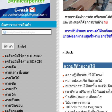
หากเราตัดทำการตัด หรือซอยไม้ด้วยเค
และประหยัดก็คือการปรับด้วย
กบ
ค้นหารายการสินค้า
การปรับด้วยกบ ควรแต่งให้กบกินแต่
แรงส่งออกมาจนสุดชิ้นงาน อาจใช้ทั้
[Help]
« Back
เครื่องมือไร้สาย JEMAR
เครื่องมือไร้สาย BOSCH
ความรู้ด้านงานไม้
งานตัด
งานเจาะทั้งหมด
ความรู้เกี่ยวกับ "ไม้โครง"
งานไสไม้
ความปลอดภัย กับงานไม้
งานขัด
อยากทำงานไม้สักชิ้น จะเริ่มต้น
งานกลึง
เขาคิดหาปริมาตรไม้กันอย่างไ
งานวัด
บิลท์อิน(Built in)คืออะไร
งานลับคม
ไม้ยางพาราแผ่น
งานปิดขอบ
10Tools for the Beginners
เครื่องดูดฝุ่น