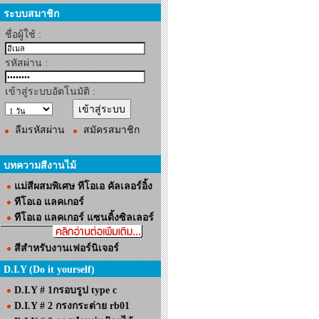
ระบบสมาชิก
ชื่อผู้ใช้ :
รหัสผ่าน :
เข้าสู่ระบบอัตโนมัติ :
ลืมรหัสผ่าน
สมัครสมาชิก
บทความสีงานไม้
แม่สีผสมพิเศษ ทีโอเอ คัลเลอร์อิ้ง
ทีโอเอ แลคเกอร์
ทีโอเอ แลคเกอร์ แซนดิ้งซิลเลอร์
สีสำหรับงานเฟอร์นิเจอร์
D.I.Y (Do it yourself)
D.I.Y # 1กรอบรูป type c
D.I.Y # 2 กรงกระต่าย rb01