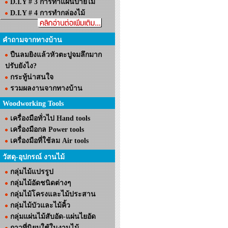
D.I.Y # 3 การทำแผ่นป้ายไม้
D.I.Y # 4 การทำกล่องไม้
คำถามจากทางบ้าน
ปืนลมยิงแล้วหัวตะปูจมลึกมาก
ปรับยังไง?
กระทู้น่าสนใจ
รวมผลงานจากทางบ้าน
Woodworking Tools
เครื่องมือทั่วไป Hand tools
เครื่องมือกล Power tools
เครื่องมือที่ใช้ลม Air tools
วัสดุ-อุปกรณ์ งานไม้
กลุ่มไม้แปรรูป
กลุ่มไม้อัดชนิดต่างๆ
กลุ่มไม้โครงและไม้ประสาน
กลุ่มไม้บัวและไม้คิ้ว
กลุ่มแผ่นไม้สับอัด-แผ่นไยอัด
กาวที่นิยมใช้ในงานไม้