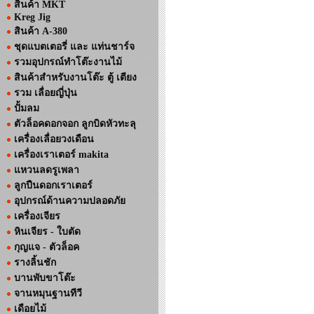
สินค้า MKT
Kreg Jig
สินค้า A-380
ชุดแบตเตอรี่ และ แท่นชาร์จ
รวมอุปกรณ์ทำโต๊ะงานไม้
สินค้าสำหรับงานโต๊ะ ตู้ เตียง
รวม เลื่อยญี่ปุ่น
ปั้มลม
ตัวล็อคดอกจอก ลูกบิดหัวทะลุ
เครื่องเลื่อยวงเดือน
เครื่องเราเตอร์ makita
แหวนลดรูเพลา
ลูกปืนดอกเราเตอร์
อุปกรณ์ด้านความปลอดภัย
เครื่องเจียร
หินเจียร - ใบตัด
กุญแจ - ตัวล็อค
รางลิ้นชัก
บานพับขาโต๊ะ
จานหมุนฐานทีวี
เดือยไม้