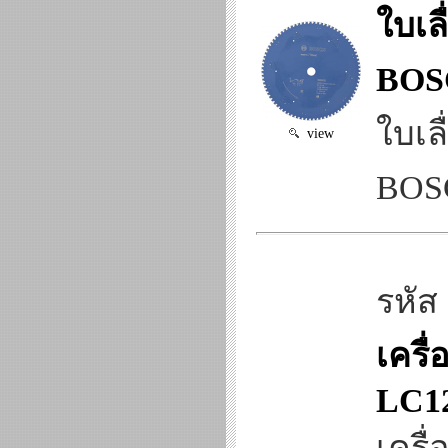
ใบเล
BOSC
ใบเล
view
BOSC
รหัส
เครื
LC1
เครื