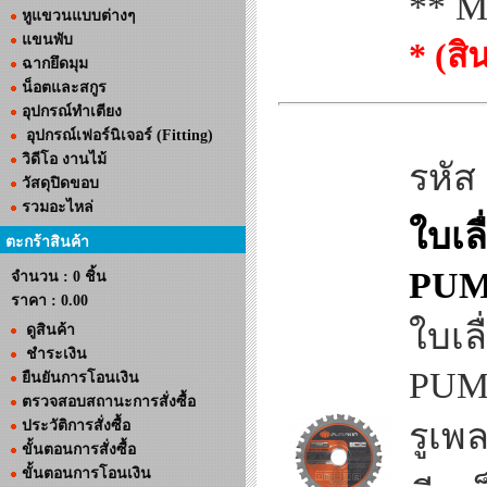
** Ma
หูแขวนแบบต่างๆ
แขนพับ
* (ส
ฉากยึดมุม
น็อตและสกูร
อุปกรณ์ทำเตียง
อุปกรณ์เฟอร์นิเจอร์ (Fitting)
วิดีโอ งานไม้
รหัส
วัสดุปิดขอบ
รวมอะไหล่
ใบเล
ตะกร้าสินค้า
PUM
จำนวน : 0 ชิ้น
ราคา :
0.00
ใบเล
ดูสินค้า
ชำระเงิน
PUM
ยืนยันการโอนเงิน
ตรวจสอบสถานะการสั่งซื้อ
รูเพ
ประวัติการสั่งซื้อ
ขั้นตอนการสั่งซื้อ
ขั้นตอนการโอนเงิน