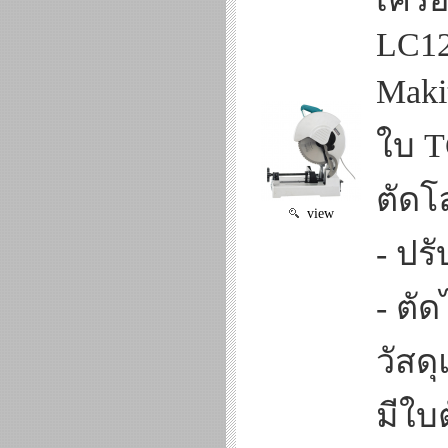
LC1
Maki
ใบ T
ตัดโ
view
- ปร
- ตั
วัสด
มีใบ