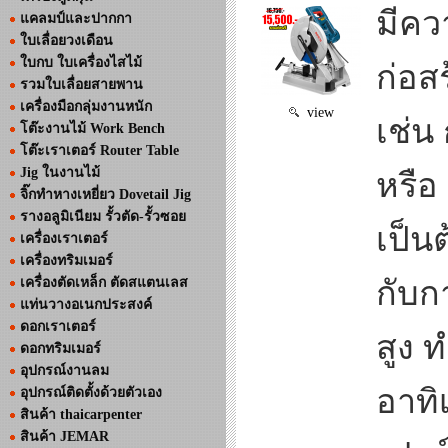
มีคว
แคลมป์และปากกา
ใบเลื่อยวงเดือน
ใบกบ ใบเครื่องไสไม้
ก่อส
รวมใบเลื่อยสายพาน
เครื่องมือกลุ่มงานหนัก
view
เช่น
โต๊ะงานไม้ Work Bench
โต๊ะเราเตอร์ Router Table
Jig ในงานไม้
หรือ
จิ๊กทำหางเหยี่ยว Dovetail Jig
รางอลูมิเนียม รั้วตัด-รั้วซอย
เป็น
เครื่องเราเตอร์
เครื่องทริมเมอร์
เครื่องตัดเหล็ก ตัดสแตนเลส
กับก
แท่นวางอเนกประสงค์
ดอกเราเตอร์
สูง 
ดอกทริมเมอร์
อุปกรณ์งานลม
อาทิ
อุปกรณ์ติดตั้งด้วยตัวเอง
สินค้า thaicarpenter
สินค้า JEMAR