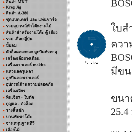
BOS
สินค้า MKT
Kreg Jig
สินค้า A-380
ชุดแบตเตอรี่ และ แท่นชาร์จ
ใบสำ
รวมอุปกรณ์ทำโต๊ะงานไม้
สินค้าสำหรับงานโต๊ะ ตู้ เตียง
รวม เลื่อยญี่ปุ่น
ความ
ปั้มลม
ตัวล็อคดอกจอก ลูกบิดหัวทะลุ
BOSC
เครื่องเลื่อยวงเดือน
view
เครื่องเราเตอร์ makita
มีขน
แหวนลดรูเพลา
ลูกปืนดอกเราเตอร์
อุปกรณ์ด้านความปลอดภัย
เครื่องเจียร
ขนาด
หินเจียร - ใบตัด
กุญแจ - ตัวล็อค
25.4
รางลิ้นชัก
บานพับขาโต๊ะ
จานหมุนฐานทีวี
เดือยไม้