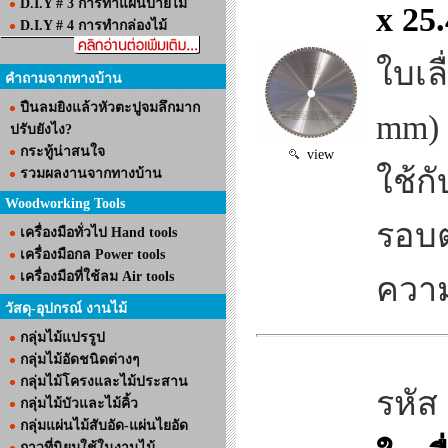
D.I.Y # 3 การทำแผ่นป้ายไม้
x 25
D.I.Y # 4 การทำกล่องไม้
ใบเล
คำถามจากทางบ้าน
ปืนลมยิงแล้วหัวตะปูจมลึกมาก
mm)
ปรับยังไง?
กระทู้น่าสนใจ
view
ใช้ก
รวมผลงานจากทางบ้าน
Woodworking Tools
รอบต
เครื่องมือทั่วไป Hand tools
เครื่องมือกล Power tools
เครื่องมือที่ใช้ลม Air tools
ความ
วัสดุ-อุปกรณ์ งานไม้
กลุ่มไม้แปรรูป
กลุ่มไม้อัดชนิดต่างๆ
กลุ่มไม้โครงและไม้ประสาน
รหัส
กลุ่มไม้บัวและไม้คิ้ว
กลุ่มแผ่นไม้สับอัด-แผ่นไยอัด
กาวที่นิยมใช้ในงานไม้