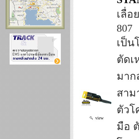
เลื่
807
เป็น
ตัดเ
มากส
สามา
ตัวโ
view
มือ ต