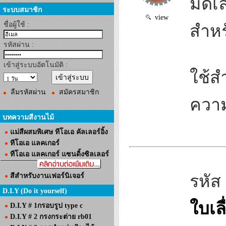
มีดเ
ระบบสมาชิก
view
ชื่อผู้ใช้ :
สำหร
รหัสผ่าน :
เข้าสู่ระบบอัตโนมัติ :
ใช้สำ
ลืมรหัสผ่าน
สมัครสมาชิก
ความ
บทความสีงานไม้
แม่สีผสมพิเศษ ทีโอเอ คัลเลอร์อิ้ง
ทีโอเอ แลคเกอร์
ทีโอเอ แลคเกอร์ แซนดิ้งซิลเลอร์
สีสำหรับงานเฟอร์นิเจอร์
รหัส
D.I.Y (Do it yourself)
ใบเล
D.I.Y # 1กรอบรูป type c
D.I.Y # 2 กรงกระต่าย rb01