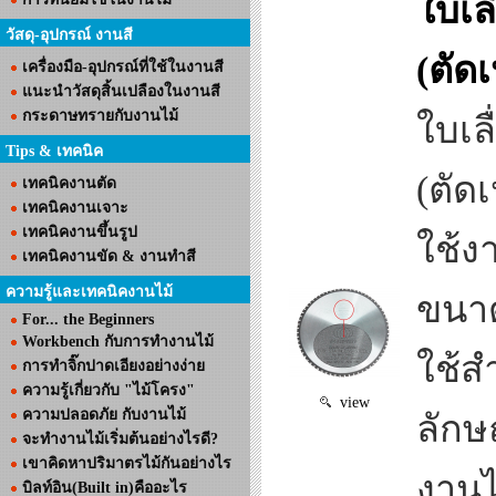
ใบเล
วัสดุ-อุปกรณ์ งานสี
(ตัด
เครื่องมือ-อุปกรณ์ที่ใช้ในงานสี
แนะนำวัสดุสิ้นเปลืองในงานสี
กระดาษทรายกับงานไม้
ใบเล
Tips & เทคนิค
(ตัด
เทคนิคงานตัด
เทคนิคงานเจาะ
เทคนิคงานขึ้นรูป
ใช้ง
เทคนิคงานขัด & งานทำสี
ความรู้และเทคนิคงานไม้
ขนาด
For... the Beginners
Workbench กับการทำงานไม้
ใช้ส
การทำจิ๊กปาดเอียงอย่างง่าย
ความรู้เกี่ยวกับ "ไม้โครง"
view
ความปลอดภัย กับงานไม้
ลักษ
จะทำงานไม้เริ่มต้นอย่างไรดี?
เขาคิดหาปริมาตรไม้กันอย่างไร
งานไ
บิลท์อิน(Built in)คืออะไร