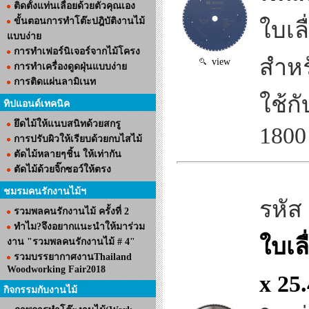
ติดตั้งแท่นเลื่อยด้วยตัวคุณเอง
ขั้นตอนการทำโต๊ะปฎิบัติงานไม้
ใบเลื
แบบง่าย
การทำเฟอร์นิเจอร์จากไม้โครง
สำหร
view
การทำเครื่องดูดฝุ่นแบบง่าย
การติดแผ่นลามิเนท
ใช้กั
ทิปแอนด์เทคนิค
ยึดไม้ให้แนบสนิทด้วยสกรู
1800
การปรับผิวให้เรียบด้วยกบไสไม้
ตัดไม้หลายๆชิ้น ให้เท่ากัน
ตัดไม้ด้วยจิ๊กซอว์ให้ตรง
ชมรมคนรักงานไม้ฯ
รหัส
รวมพลคนรักงานไม้ ครั้งที่ 2
ทำไม?จึงอยากแนะนำให้มาร่วม
ใบเล
งาน "รวมพลคนรักงานไม้ # 4"
รวมบรรยากาศงานThailand
Woodworking Fair2018
x 25
กิจกรรมกับงานไม้