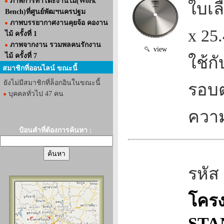
ภาพการทำโต๊ะงานไม้(Work
ใบเล
Bench)ที่ศูนย์พัฒฯนครปฐม
ภาพบรรยากาศงานคุยจ้อ คองาน
x 25
ไม้ ครั้งที่ 1
ภาพจากงาน รวมพลคนรักงาน
view
ไม้ ครั้งที่ 7
ใช้ก
สมาชิกที่ออนไลน์ ขณะนี้
ยังไม่มีสมาชิกที่ล็อกอินในขณะนี้
รอบต
บุคคลทั่วไป 47 คน
ความ
ป้อนคำที่ต้องการค้นหา :
รหัส
โครง
STAN