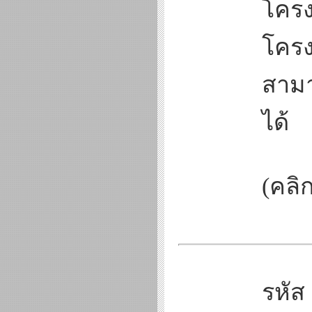
โครง
โครง
สามา
ได้
(คลิก
รหัส