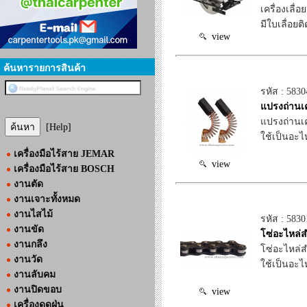
เครื่องเลื่
มีใบเลื่อย
view
ค้นหารายการสินค้า
รหัส : 5830
แปรงถ่านเค
แปรงถ่านเค
[Help]
ใช้เป็นอะไห
เครื่องมือไร้สาย JEMAR
view
เครื่องมือไร้สาย BOSCH
งานตัด
งานเจาะทั้งหมด
งานไสไม้
รหัส : 5830
งานขัด
โซ่อะไหล่ส
งานกลึง
โซ่อะไหล่ส
งานวัด
ใช้เป็นอะไ
งานลับคม
งานปิดขอบ
view
เครื่องดูดฝุ่น