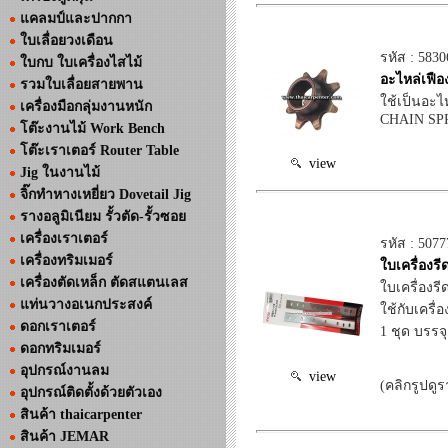
แคลมป์และปากกา
ใบเลื่อยวงเดือน
รหัส : 5830
ใบกบ ใบเครื่องไสไม้
อะไหล่เฟือ
รวมใบเลื่อยสายพาน
ใช้เป็นอะไ
เครื่องมือกลุ่มงานหนัก
CHAIN S
โต๊ะงานไม้ Work Bench
โต๊ะเราเตอร์ Router Table
view
Jig ในงานไม้
จิ๊กทำหางเหยี่ยว Dovetail Jig
รางอลูมิเนียม รั้วตัด-รั้วซอย
เครื่องเราเตอร์
รหัส : 5077
เครื่องทริมเมอร์
ใบเครื่องร
เครื่องตัดเหล็ก ตัดสแตนเลส
ใบเครื่องร
แท่นวางอเนกประสงค์
ใช้กับเครื่
ดอกเราเตอร์
1 ชุด บรรจุ
ดอกทริมเมอร์
อุปกรณ์งานลม
view
(คลิกรูปดูร
อุปกรณ์ติดตั้งด้วยตัวเอง
สินค้า thaicarpenter
สินค้า JEMAR