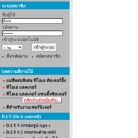
ระบบสมาชิก
ชื่อผู้ใช้ :
รหัสผ่าน :
เข้าสู่ระบบอัตโนมัติ :
ลืมรหัสผ่าน
สมัครสมาชิก
บทความสีงานไม้
แม่สีผสมพิเศษ ทีโอเอ คัลเลอร์อิ้ง
ทีโอเอ แลคเกอร์
ทีโอเอ แลคเกอร์ แซนดิ้งซิลเลอร์
สีสำหรับงานเฟอร์นิเจอร์
D.I.Y (Do it yourself)
D.I.Y # 1กรอบรูป type c
D.I.Y # 2 กรงกระต่าย rb01