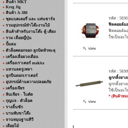
สินค้า MKT
Kreg Jig
สินค้า A-380
รหัส : 5830
ชุดแบตเตอรี่ และ แท่นชาร์จ
ฟิลคอยล์มอ
รวมอุปกรณ์ทำโต๊ะงานไม้
ฟิลคอยล์มอ
สินค้าสำหรับงานโต๊ะ ตู้ เตียง
ใชเป็นอะไห
รวม เลื่อยญี่ปุ่น
ปั้มลม
view
ตัวล็อคดอกจอก ลูกบิดหัวทะลุ
เครื่องเลื่อยวงเดือน
เครื่องเราเตอร์ makita
แหวนลดรูเพลา
รหัส : 5830
ลูกปืนดอกเราเตอร์
ลูกกลิ้งยา
อุปกรณ์ด้านความปลอดภัย
ลูกกลิ้งยาง
เครื่องเจียร
ใช้เป็นอะไ
หินเจียร - ใบตัด
* (สินค้าหม
กุญแจ - ตัวล็อค
view
รางลิ้นชัก
บานพับขาโต๊ะ
จานหมุนฐานทีวี
เดือยไม้
1