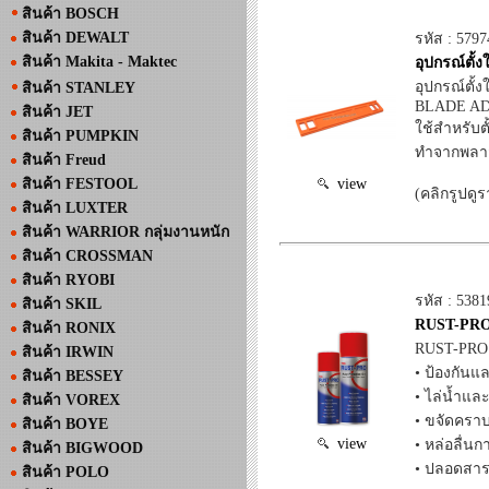
สินค้า BOSCH
สินค้า DEWALT
รหัส : 5797
สินค้า Makita - Maktec
อุปกรณ์ตั้ง
อุปกรณ์ตั้ง
สินค้า STANLEY
BLADE A
สินค้า JET
ใช้สำหรับตั
สินค้า PUMPKIN
ทำจากพลา
สินค้า Freud
สินค้า FESTOOL
view
(คลิกรูปดูร
สินค้า LUXTER
สินค้า WARRIOR กลุ่มงานหนัก
สินค้า CROSSMAN
สินค้า RYOBI
รหัส : 5381
สินค้า SKIL
RUST-PRO 
สินค้า RONIX
RUST-PRO 
สินค้า IRWIN
• ป้องกันแ
สินค้า BESSEY
• ไล่น้ำแล
สินค้า VOREX
• ขจัดครา
สินค้า BOYE
view
• หล่อลื่น
สินค้า BIGWOOD
• ปลอดสาร
สินค้า POLO