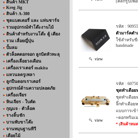
(คลิกรูปเพื่
สินค้า MKT
Kreg Jig
สินค้า A-380
ชุดแบตเตอรี่ และ แท่นชาร์จ
รหัส : 9095
รวมอุปกรณ์ทำโต๊ะงานไม้
ตัวมาร์คตำแ
สินค้าสำหรับงานโต๊ะ ตู้ เตียง
ใช้สำหรับขี
รวม เลื่อยญี่ปุ่น
handmade
ปั้มลม
ตัวล็อคดอกจอก ลูกบิดหัวทะลุ
view
เครื่องเลื่อยวงเดือน
เครื่องเราเตอร์ makita
แหวนลดรูเพลา
ลูกปืนดอกเราเตอร์
รหัส : 6075
อุปกรณ์ด้านความปลอดภัย
ชุดทำเดือยห
เครื่องเจียร
ชุดทำเดือยห
หินเจียร - ใบตัด
จิ๊กทำเดือ
กุญแจ - ตัวล็อค
แบบการเข้า
รางลิ้นชัก
+ดอกทริมเม
view
บานพับขาโต๊ะ
* (สินค้าหมด
จานหมุนฐานทีวี
เดือยไม้