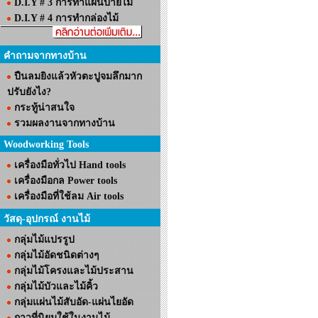
D.I.Y # 3 การทำแผ่นป้ายไม้
D.I.Y # 4 การทำกล่องไม้
คำถามจากทางบ้าน
ปืนลมยิงแล้วหัวตะปูจมลึกมาก
ปรับยังไง?
กระทู้น่าสนใจ
รวมผลงานจากทางบ้าน
Woodworking Tools
เครื่องมือทั่วไป Hand tools
เครื่องมือกล Power tools
เครื่องมือที่ใช้ลม Air tools
วัสดุ-อุปกรณ์ งานไม้
กลุ่มไม้แปรรูป
กลุ่มไม้อัดชนิดต่างๆ
กลุ่มไม้โครงและไม้ประสาน
กลุ่มไม้บัวและไม้คิ้ว
กลุ่มแผ่นไม้สับอัด-แผ่นไยอัด
กาวที่นิยมใช้ในงานไม้