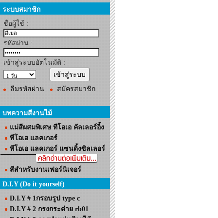
ระบบสมาชิก
ชื่อผู้ใช้ :
รหัสผ่าน :
เข้าสู่ระบบอัตโนมัติ :
ลืมรหัสผ่าน
สมัครสมาชิก
บทความสีงานไม้
แม่สีผสมพิเศษ ทีโอเอ คัลเลอร์อิ้ง
ทีโอเอ แลคเกอร์
ทีโอเอ แลคเกอร์ แซนดิ้งซิลเลอร์
สีสำหรับงานเฟอร์นิเจอร์
D.I.Y (Do it yourself)
D.I.Y # 1กรอบรูป type c
D.I.Y # 2 กรงกระต่าย rb01