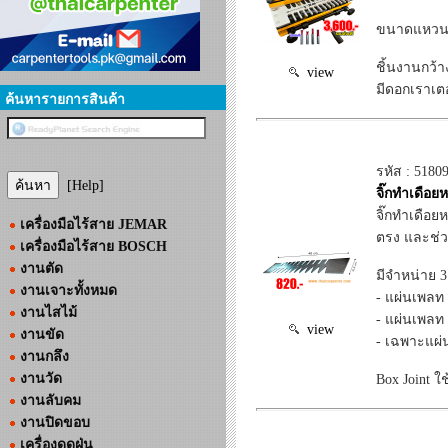
ขนาดแหวน 68
ชิ้นงานกว้า
view
มีดอกเราเตอ
ค้นหารายการสินค้า
รหัส : 5180
[Help]
จิ๊กทำเดือยห
จิ๊กทำเดือ
เครื่องมือไร้สาย JEMAR
ตรง และช่วง
เครื่องมือไร้สาย BOSCH
งานตัด
มีจำหน่าย 3 
งานเจาะทั้งหมด
- แผ่นเพลท 
งานไสไม้
- แผ่นเพลท 
view
งานขัด
- เฉพาะแผ่น
งานกลึง
งานวัด
Box Joint 
งานลับคม
งานปิดขอบ
เครื่องดูดฝุ่น