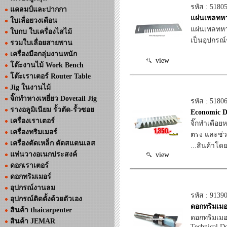
รหัส : 5180
แคลมป์และปากกา
แผ่นเพลทหา
ใบเลื่อยวงเดือน
แผ่นเพลทหาง
ใบกบ ใบเครื่องไสไม้
เป็นอุปกรณ
รวมใบเลื่อยสายพาน
เครื่องมือกลุ่มงานหนัก
view
โต๊ะงานไม้ Work Bench
โต๊ะเราเตอร์ Router Table
Jig ในงานไม้
จิ๊กทำหางเหยี่ยว Dovetail Jig
รหัส : 5180
รางอลูมิเนียม รั้วตัด-รั้วซอย
Economic Do
เครื่องเราเตอร์
จิ๊กทำเดือ
เครื่องทริมเมอร์
ตรง และช่วง
เครื่องตัดเหล็ก ตัดสแตนเลส
...สินค้าโดย
แท่นวางอเนกประสงค์
view
ดอกเราเตอร์
ดอกทริมเมอร์
อุปกรณ์งานลม
รหัส : 9139
อุปกรณ์ติดตั้งด้วยตัวเอง
ดอกทริมเมอร
สินค้า thaicarpenter
ดอกทริมเมอร
สินค้า JEMAR
Technical Do