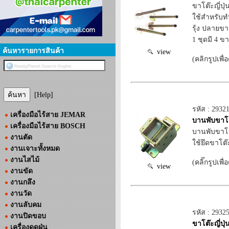
ขาโต๊ะญี่ปุ่
ใช้สำหรับทำ
รุ้ง ปลายขา
1 ชุดมี 4 ขา
ค้นหารายการสินค้า
view
(คลิกรูปเพื่
[Help]
รหัส : 2932
เครื่องมือไร้สาย JEMAR
บานพับขาโต๊
เครื่องมือไร้สาย BOSCH
บานพับขาโต๊
งานตัด
ใช้ยึดขาโต๊
งานเจาะทั้งหมด
งานไสไม้
(คลิ๊กรูปเพ
view
งานขัด
งานกลึง
งานวัด
งานลับคม
รหัส : 2932
งานปิดขอบ
ขาโต๊ะญี่ปุ่
เครื่องดูดฝุ่น