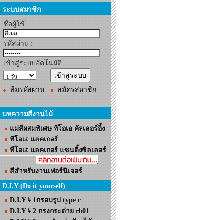
ระบบสมาชิก
ชื่อผู้ใช้ :
รหัสผ่าน :
เข้าสู่ระบบอัตโนมัติ :
ลืมรหัสผ่าน
สมัครสมาชิก
บทความสีงานไม้
แม่สีผสมพิเศษ ทีโอเอ คัลเลอร์อิ้ง
ทีโอเอ แลคเกอร์
ทีโอเอ แลคเกอร์ แซนดิ้งซิลเลอร์
สีสำหรับงานเฟอร์นิเจอร์
D.I.Y (Do it yourself)
D.I.Y # 1กรอบรูป type c
D.I.Y # 2 กรงกระต่าย rb01