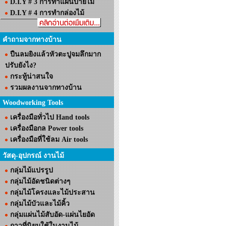
D.I.Y # 3 การทำแผ่นป้ายไม้
D.I.Y # 4 การทำกล่องไม้
คำถามจากทางบ้าน
ปืนลมยิงแล้วหัวตะปูจมลึกมาก
ปรับยังไง?
กระทู้น่าสนใจ
รวมผลงานจากทางบ้าน
Woodworking Tools
เครื่องมือทั่วไป Hand tools
เครื่องมือกล Power tools
เครื่องมือที่ใช้ลม Air tools
วัสดุ-อุปกรณ์ งานไม้
กลุ่มไม้แปรรูป
กลุ่มไม้อัดชนิดต่างๆ
กลุ่มไม้โครงและไม้ประสาน
กลุ่มไม้บัวและไม้คิ้ว
กลุ่มแผ่นไม้สับอัด-แผ่นไยอัด
กาวที่นิยมใช้ในงานไม้