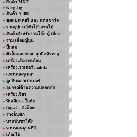
สินค้า MKT
Kreg Jig
สินค้า A-380
ชุดแบตเตอรี่ และ แท่นชาร์จ
รวมอุปกรณ์ทำโต๊ะงานไม้
สินค้าสำหรับงานโต๊ะ ตู้ เตียง
รวม เลื่อยญี่ปุ่น
ปั้มลม
ตัวล็อคดอกจอก ลูกบิดหัวทะลุ
เครื่องเลื่อยวงเดือน
เครื่องเราเตอร์ makita
แหวนลดรูเพลา
ลูกปืนดอกเราเตอร์
อุปกรณ์ด้านความปลอดภัย
เครื่องเจียร
หินเจียร - ใบตัด
กุญแจ - ตัวล็อค
รางลิ้นชัก
บานพับขาโต๊ะ
จานหมุนฐานทีวี
เดือยไม้