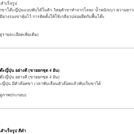
นสำเร็จรูป
ขาโต๊ะญี่ปุ่นแบบพับได้ในตัว วัสดุตัวขาทำจากโลหะ น้ำหนักเบา ความยาวขา
มียางรองขาหุ้มไว้ การติดตั้งให้ใช้เกลียวปล่อยยึดกับพื้นโต๊ะ
อดูรายละเอียดเพิ่มเติม)
1
ะญี่ปุ่น อย่างดี (ขายยกชุด 4 อัน)
ะญี่ปุ่น อย่างดี (ขายยกชุด 4 อัน)
ะญี่ปุ่น มีตัวล๊อคขา เวลาพับเลื่อนตัวล๊อคแล้วพับเก็บขาได้
ื่อดูภาพประกอบ)
5
นสำเร็จรูป สีดำ