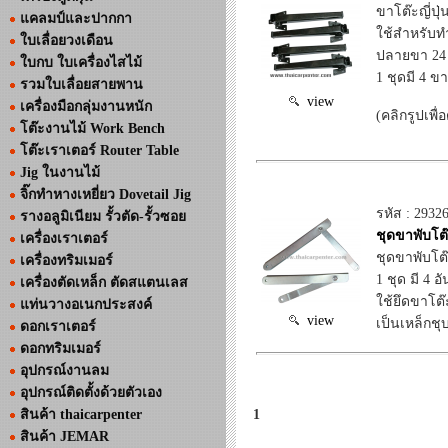
ขาโต๊ะญี่ปุ่
แคลมป์และปากกา
ใช้สำหรับท
ใบเลื่อยวงเดือน
ปลายขา 24 ม
ใบกบ ใบเครื่องไสไม้
1 ชุดมี 4 ขา
รวมใบเลื่อยสายพาน
view
เครื่องมือกลุ่มงานหนัก
(คลิกรูปเพื่
โต๊ะงานไม้ Work Bench
โต๊ะเราเตอร์ Router Table
Jig ในงานไม้
จิ๊กทำหางเหยี่ยว Dovetail Jig
รหัส : 2932
รางอลูมิเนียม รั้วตัด-รั้วซอย
ชุดขาพับโต๊
เครื่องเราเตอร์
ชุดขาพับโต
เครื่องทริมเมอร์
1 ชุด มี 4 อ
เครื่องตัดเหล็ก ตัดสแตนเลส
ใช้ยึดขาโต๊
แท่นวางอเนกประสงค์
view
เป็นเหล็กชุ
ดอกเราเตอร์
ดอกทริมเมอร์
อุปกรณ์งานลม
อุปกรณ์ติดตั้งด้วยตัวเอง
สินค้า thaicarpenter
1
สินค้า JEMAR