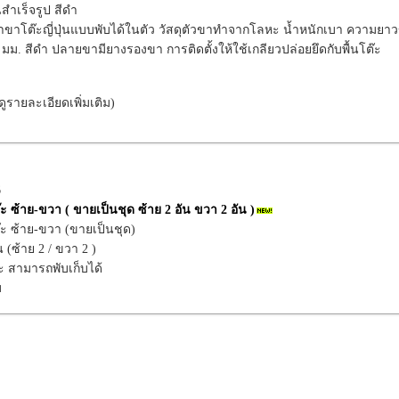
นสำเร็จรูป สีดำ
ำขาโต๊ะญี่ปุ่นแบบพับได้ในตัว วัสดุตัวขาทำจากโลหะ น้ำหนักเบา ความยาวขา
ม. สีดำ ปลายขามียางรองขา การติดตั้งให้ใช้เกลียวปล่อยยึดกับพื้นโต๊ะ
อดูรายละเอียดเพิ่มเติม)
6
ะ ซ้าย-ขวา ( ขายเป็นชุด ซ้าย 2 อัน ขวา 2 อัน )
๊ะ ซ้าย-ขวา (ขายเป็นชุด)
ัน (ซ้าย 2 / ขวา 2 )
ะ สามารถพับเก็บได้
บ