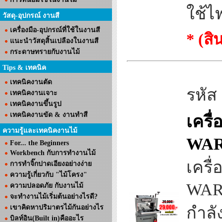
ใช้ไ
วัสดุ-อุปกรณ์ งานสี
เครื่องมือ-อุปกรณ์ที่ใช้ในงานสี
* (ส
แนะนำวัสดุสิ้นเปลืองในงานสี
กระดาษทรายกับงานไม้
Tips & เทคนิค
เทคนิคงานตัด
รหัส
เทคนิคงานเจาะ
เทคนิคงานขึ้นรูป
เทคนิคงานขัด & งานทำสี
เครื
ความรู้และเทคนิคงานไม้
WA
For... the Beginners
Workbench กับการทำงานไม้
เครื
การทำจิ๊กปาดเอียงอย่างง่าย
ความรู้เกี่ยวกับ "ไม้โครง"
WAR
ความปลอดภัย กับงานไม้
จะทำงานไม้เริ่มต้นอย่างไรดี?
เขาคิดหาปริมาตรไม้กันอย่างไร
กำลั
บิลท์อิน(Built in)คืออะไร