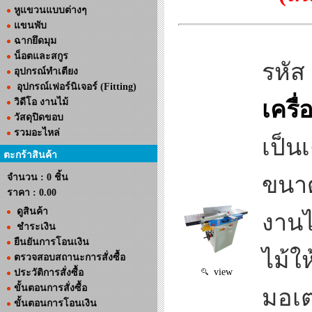
หูแขวนแบบต่างๆ
แขนพับ
ฉากยึดมุม
น็อตและสกูร
รหัส
อุปกรณ์ทำเตียง
อุปกรณ์เฟอร์นิเจอร์ (Fitting)
วิดีโอ งานไม้
เครื
วัสดุปิดขอบ
รวมอะไหล่
เป็นเ
ตะกร้าสินค้า
จำนวน : 0 ชิ้น
ขนาด
ราคา :
0.00
ดูสินค้า
งานไ
ชำระเงิน
ยืนยันการโอนเงิน
ไม้ใ
ตรวจสอบสถานะการสั่งซื้อ
view
ประวัติการสั่งซื้อ
ขั้นตอนการสั่งซื้อ
มอเต
ขั้นตอนการโอนเงิน