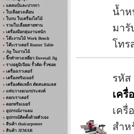
แคลมป์และปากกา
น้ำห
ใบเลื่อยวงเดือน
ใบกบ ใบเครื่องไสไม้
มารั
รวมใบเลื่อยสายพาน
เครื่องมือกลุ่มงานหนัก
โต๊ะงานไม้ Work Bench
โทรส
โต๊ะเราเตอร์ Router Table
Jig ในงานไม้
จิ๊กทำหางเหยี่ยว Dovetail Jig
รางอลูมิเนียม รั้วตัด-รั้วซอย
เครื่องเราเตอร์
รหัส
เครื่องทริมเมอร์
เครื่องตัดเหล็ก ตัดสแตนเลส
แท่นวางอเนกประสงค์
เครื
ดอกเราเตอร์
ดอกทริมเมอร์
เครื
อุปกรณ์งานลม
อุปกรณ์ติดตั้งด้วยตัวเอง
สำหร
สินค้า thaicarpenter
สินค้า JEMAR