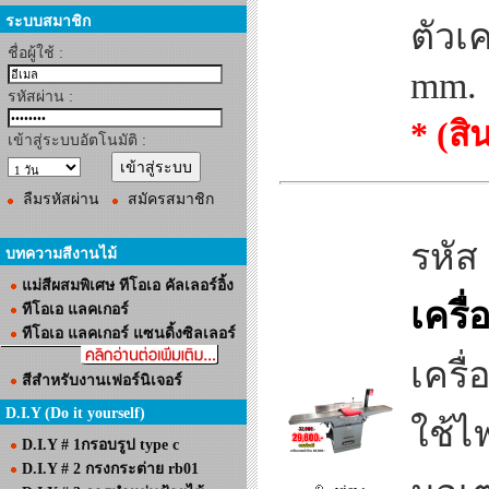
ระบบสมาชิก
ตัวเ
ชื่อผู้ใช้ :
mm.
รหัสผ่าน :
* (ส
เข้าสู่ระบบอัตโนมัติ :
ลืมรหัสผ่าน
สมัครสมาชิก
รหัส
บทความสีงานไม้
แม่สีผสมพิเศษ ทีโอเอ คัลเลอร์อิ้ง
เครื
ทีโอเอ แลคเกอร์
ทีโอเอ แลคเกอร์ แซนดิ้งซิลเลอร์
เครื
สีสำหรับงานเฟอร์นิเจอร์
D.I.Y (Do it yourself)
ใช้ไ
D.I.Y # 1กรอบรูป type c
D.I.Y # 2 กรงกระต่าย rb01