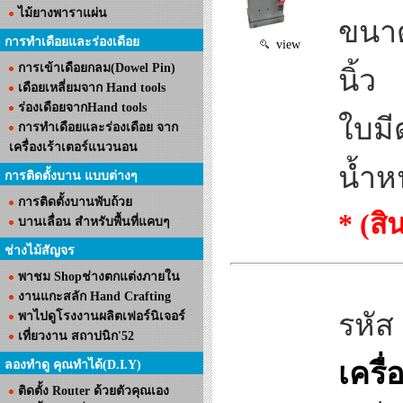
ไม้ยางพาราแผ่น
ขนาด
การทำเดือยและร่องเดือย
view
การเข้าเดือยกลม(Dowel Pin)
นิ้ว
เดือยเหลี่ยมจาก Hand tools
ร่องเดือยจากHand tools
ใบมี
การทำเดือยและร่องเดือย จาก
เครื่องเร้าเตอร์แนวนอน
น้ำห
การติดตั้งบาน แบบต่างๆ
การติดตั้งบานพับถ้วย
* (ส
บานเลื่อน สำหรับพื้นที่แคบๆ
ช่างไม้สัญจร
พาชม Shopช่างตกแต่งภายใน
งานแกะสลัก Hand Crafting
รหัส
พาไปดูโรงงานผลิตเฟอร์นิเจอร์
เที่ยวงาน สถาปนิก'52
เครื
ลองทำดู คุณทำได้(D.I.Y)
ติดตั้ง Router ด้วยตัวคุณเอง