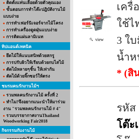
ติดตั้งแท่นเลื่อยด้วยตัวคุณเอง
เครื
ขั้นตอนการทำโต๊ะปฎิบัติงานไม้
แบบง่าย
ใช้ไ
การทำเฟอร์นิเจอร์จากไม้โครง
การทำเครื่องดูดฝุ่นแบบง่าย
การติดแผ่นลามิเนท
3 ใบ
view
ทิปแอนด์เทคนิค
น้ำห
ยึดไม้ให้แนบสนิทด้วยสกรู
การปรับผิวให้เรียบด้วยกบไสไม้
ตัดไม้หลายๆชิ้น ให้เท่ากัน
* (ส
ตัดไม้ด้วยจิ๊กซอว์ให้ตรง
ชมรมคนรักงานไม้ฯ
รวมพลคนรักงานไม้ ครั้งที่ 2
ทำไม?จึงอยากแนะนำให้มาร่วม
รหัส
งาน "รวมพลคนรักงานไม้ # 4"
รวมบรรยากาศงานThailand
Woodworking Fair2018
โต๊ะ
กิจกรรมกับงานไม้