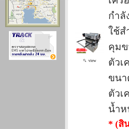
เครื
กำลั
ใช้ส
คุม
ตัวเ
view
ขนาด
ตัวเค
น้ำหน
* (ส