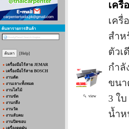
เครื
เครื
ค้นหารายการสินค้า
สำหร
ตัวเด
[Help]
กำลั
เครื่องมือไร้สาย JEMAR
เครื่องมือไร้สาย BOSCH
งานตัด
ขนาด
งานเจาะทั้งหมด
งานไสไม้
3 ใบ
view
งานขัด
งานกลึง
งานวัด
น้ำห
งานลับคม
งานปิดขอบ
เครื่องดูดฝุ่น