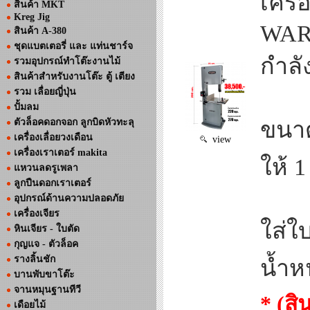
เครื
สินค้า MKT
Kreg Jig
WAR
สินค้า A-380
ชุดแบตเตอรี่ และ แท่นชาร์จ
กำลั
รวมอุปกรณ์ทำโต๊ะงานไม้
สินค้าสำหรับงานโต๊ะ ตู้ เตียง
รวม เลื่อยญี่ปุ่น
ปั้มลม
ตัวล็อคดอกจอก ลูกบิดหัวทะลุ
ขนาด
เครื่องเลื่อยวงเดือน
view
เครื่องเราเตอร์ makita
ให้ 
แหวนลดรูเพลา
ลูกปืนดอกเราเตอร์
อุปกรณ์ด้านความปลอดภัย
เครื่องเจียร
ใส่ใ
หินเจียร - ใบตัด
กุญแจ - ตัวล็อค
รางลิ้นชัก
น้ำห
บานพับขาโต๊ะ
จานหมุนฐานทีวี
* (ส
เดือยไม้