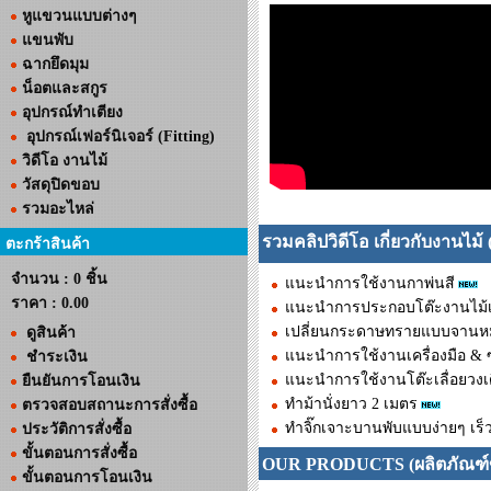
หูแขวนแบบต่างๆ
แขนพับ
ฉากยึดมุม
น็อตและสกูร
อุปกรณ์ทำเตียง
อุปกรณ์เฟอร์นิเจอร์ (Fitting)
วิดีโอ งานไม้
วัสดุปิดขอบ
รวมอะไหล่
รวมคลิปวิดีโอ เกี่ยวกับงานไม้ ( ดู
ตะกร้าสินค้า
จำนวน : 0 ชิ้น
แนะนำการใช้งานกาพ่นสี
ราคา :
0.00
แนะนำการประกอบโต๊ะงานไม้
เปลี่ยนกระดาษทรายแบบจานห
ดูสินค้า
แนะนำการใช้งานเครื่องมือ & ซ่อ
ชำระเงิน
แนะนำการใช้งานโต๊ะเลื่อยวงเดื
ยืนยันการโอนเงิน
ทำม้านั่งยาว 2 เมตร
ตรวจสอบสถานะการสั่งซื้อ
ทำจิ๊กเจาะบานพับแบบง่ายๆ เร็ว
ประวัติการสั่งซื้อ
ขั้นตอนการสั่งซื้อ
OUR PRODUCTS (ผลิตภัณฑ์
ขั้นตอนการโอนเงิน