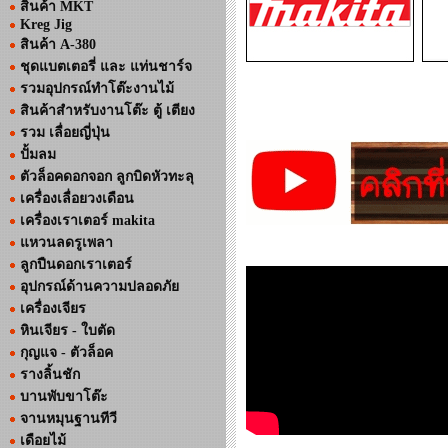
สินค้า MKT
Kreg Jig
สินค้า A-380
ชุดแบตเตอรี่ และ แท่นชาร์จ
รวมอุปกรณ์ทำโต๊ะงานไม้
สินค้าสำหรับงานโต๊ะ ตู้ เตียง
รวม เลื่อยญี่ปุ่น
ปั้มลม
ตัวล็อคดอกจอก ลูกบิดหัวทะลุ
เครื่องเลื่อยวงเดือน
เครื่องเราเตอร์ makita
แหวนลดรูเพลา
ลูกปืนดอกเราเตอร์
อุปกรณ์ด้านความปลอดภัย
เครื่องเจียร
หินเจียร - ใบตัด
กุญแจ - ตัวล็อค
รางลิ้นชัก
บานพับขาโต๊ะ
จานหมุนฐานทีวี
เดือยไม้