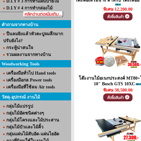
โต๊ะต่อเสริมข้าง สำหรับ โต๊ะเลื่
D.I.Y # 3 การทำแผ่นป้ายไม้
D.I.Y # 4 การทำกล่องไม้
พิเศษ 12,200.00
คำถามจากทางบ้าน
ปืนลมยิงแล้วหัวตะปูจมลึกมาก
ปรับยังไง?
กระทู้น่าสนใจ
รวมผลงานจากทางบ้าน
Woodworking Tools
เครื่องมือทั่วไป Hand tools
โต๊ะงานไม้อเนกประสงค์ MT80+โต
เครื่องมือกล Power tools
10" Bosch GTS 10XC
เครื่องมือที่ใช้ลม Air tools
พิเศษ 38,500.00
วัสดุ-อุปกรณ์ งานไม้
กลุ่มไม้แปรรูป
กลุ่มไม้อัดชนิดต่างๆ
กลุ่มไม้โครงและไม้ประสาน
กลุ่มไม้บัวและไม้คิ้ว
กลุ่มแผ่นไม้สับอัด-แผ่นไยอัด
กาวที่นิยมใช้ในงานไม้