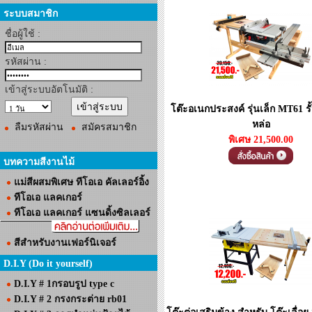
ระบบสมาชิก
ชื่อผู้ใช้ :
รหัสผ่าน :
เข้าสู่ระบบอัตโนมัติ :
โต๊ะอเนกประสงค์ รุ่นเล็ก MT61 รั
หล่อ
ลืมรหัสผ่าน
สมัครสมาชิก
พิเศษ 21,500.00
บทความสีงานไม้
แม่สีผสมพิเศษ ทีโอเอ คัลเลอร์อิ้ง
ทีโอเอ แลคเกอร์
ทีโอเอ แลคเกอร์ แซนดิ้งซิลเลอร์
สีสำหรับงานเฟอร์นิเจอร์
D.I.Y (Do it yourself)
D.I.Y # 1กรอบรูป type c
D.I.Y # 2 กรงกระต่าย rb01