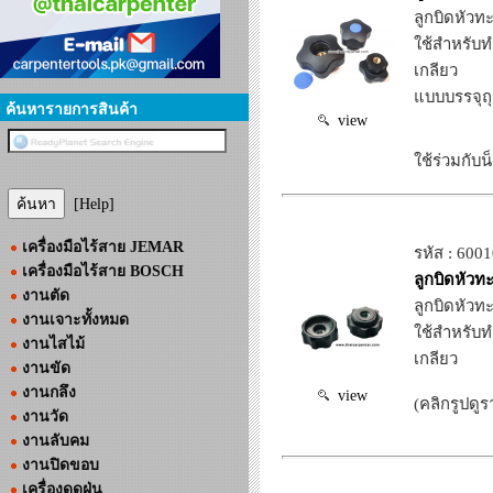
ลูกบิดหัวทะ
ใช้สำหรับ
เกลียว
แบบบรรจุถุ
ค้นหารายการสินค้า
view
ใช้ร่วมกับน
[Help]
เครื่องมือไร้สาย JEMAR
รหัส : 600
เครื่องมือไร้สาย BOSCH
ลูกบิดหัวท
งานตัด
ลูกบิดหัวท
งานเจาะทั้งหมด
ใช้สำหรับ
งานไสไม้
เกลียว
งานขัด
งานกลึง
view
(คลิกรูปดูร
งานวัด
งานลับคม
งานปิดขอบ
เครื่องดูดฝุ่น