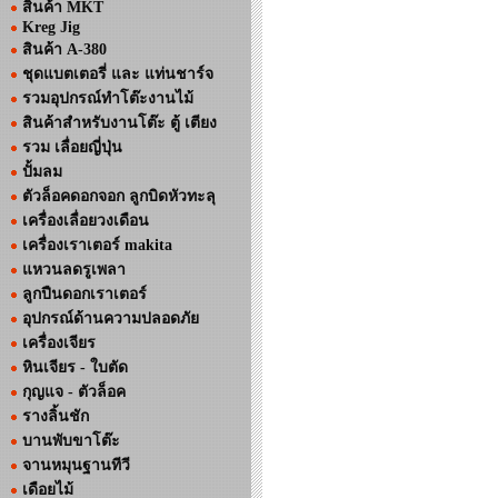
สินค้า MKT
Kreg Jig
สินค้า A-380
ชุดแบตเตอรี่ และ แท่นชาร์จ
รวมอุปกรณ์ทำโต๊ะงานไม้
สินค้าสำหรับงานโต๊ะ ตู้ เตียง
รวม เลื่อยญี่ปุ่น
ปั้มลม
ตัวล็อคดอกจอก ลูกบิดหัวทะลุ
เครื่องเลื่อยวงเดือน
เครื่องเราเตอร์ makita
แหวนลดรูเพลา
ลูกปืนดอกเราเตอร์
อุปกรณ์ด้านความปลอดภัย
เครื่องเจียร
หินเจียร - ใบตัด
กุญแจ - ตัวล็อค
รางลิ้นชัก
บานพับขาโต๊ะ
จานหมุนฐานทีวี
เดือยไม้