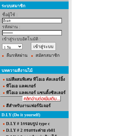
ระบบสมาชิก
ชื่อผู้ใช้ :
รหัสผ่าน :
เข้าสู่ระบบอัตโนมัติ :
ลืมรหัสผ่าน
สมัครสมาชิก
บทความสีงานไม้
แม่สีผสมพิเศษ ทีโอเอ คัลเลอร์อิ้ง
ทีโอเอ แลคเกอร์
ทีโอเอ แลคเกอร์ แซนดิ้งซิลเลอร์
สีสำหรับงานเฟอร์นิเจอร์
D.I.Y (Do it yourself)
D.I.Y # 1กรอบรูป type c
D.I.Y # 2 กรงกระต่าย rb01