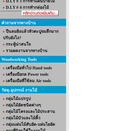
D.I.Y # 3 การทำแผ่นป้ายไม้
D.I.Y # 4 การทำกล่องไม้
คำถามจากทางบ้าน
ปืนลมยิงแล้วหัวตะปูจมลึกมาก
ปรับยังไง?
กระทู้น่าสนใจ
รวมผลงานจากทางบ้าน
Woodworking Tools
เครื่องมือทั่วไป Hand tools
เครื่องมือกล Power tools
เครื่องมือที่ใช้ลม Air tools
วัสดุ-อุปกรณ์ งานไม้
กลุ่มไม้แปรรูป
กลุ่มไม้อัดชนิดต่างๆ
กลุ่มไม้โครงและไม้ประสาน
กลุ่มไม้บัวและไม้คิ้ว
กลุ่มแผ่นไม้สับอัด-แผ่นไยอัด
กาวที่นิยมใช้ในงานไม้