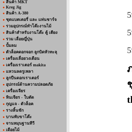
สินค้า MKT
Kreg Jig
5
สินค้า A-380
ชุดแบตเตอรี่ และ แท่นชาร์จ
รวมอุปกรณ์ทำโต๊ะงานไม้
5
สินค้าสำหรับงานโต๊ะ ตู้ เตียง
รวม เลื่อยญี่ปุ่น
ปั้มลม
5
ตัวล็อคดอกจอก ลูกบิดหัวทะลุ
เครื่องเลื่อยวงเดือน
เครื่องเราเตอร์ makita
แหวนลดรูเพลา
ลูกปืนดอกเราเตอร์
ช
อุปกรณ์ด้านความปลอดภัย
เครื่องเจียร
t
หินเจียร - ใบตัด
กุญแจ - ตัวล็อค
รางลิ้นชัก
บานพับขาโต๊ะ
จานหมุนฐานทีวี
เดือยไม้