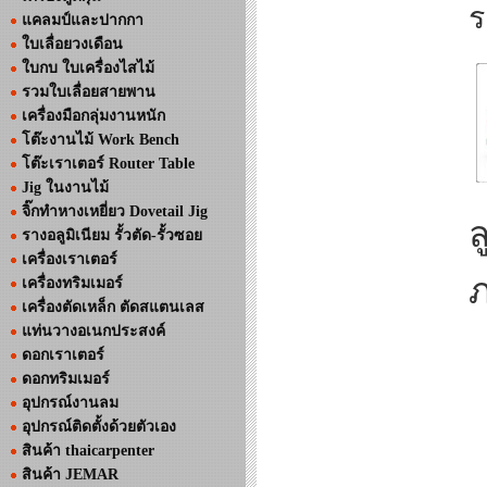
ร
แคลมป์และปากกา
ใบเลื่อยวงเดือน
ใบกบ ใบเครื่องไสไม้
รวมใบเลื่อยสายพาน
เครื่องมือกลุ่มงานหนัก
โต๊ะงานไม้ Work Bench
โต๊ะเราเตอร์ Router Table
Jig ในงานไม้
จิ๊กทำหางเหยี่ยว Dovetail Jig
ล
รางอลูมิเนียม รั้วตัด-รั้วซอย
เครื่องเราเตอร์
ภ
เครื่องทริมเมอร์
เครื่องตัดเหล็ก ตัดสแตนเลส
แท่นวางอเนกประสงค์
ดอกเราเตอร์
ดอกทริมเมอร์
อุปกรณ์งานลม
อุปกรณ์ติดตั้งด้วยตัวเอง
สินค้า thaicarpenter
สินค้า JEMAR