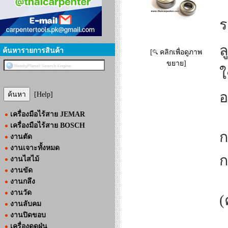
ร
ล
ค้นหารายการสินค้า
[
คลิกเพื่อดูภาพ
ขยาย]
ใ
อ
[Help]
เครื่องมือไร้สาย JEMAR
เครื่องมือไร้สาย BOSCH
ก
งานตัด
งานเจาะทั้งหมด
ก
งานไสไม้
งานขัด
งานกลึง
งานวัด
(
งานลับคม
งานปิดขอบ
เครื่องดูดฝุ่น