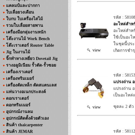
แคลมป์และปากกา
ใบเลื่อยวงเดือน
รหัส : 5810
ใบกบ ใบเครื่องไสไม้
อะไหล่สำหรั
รวมใบเลื่อยสายพาน
อะไหล่สำหรั
เครื่องมือกลุ่มงานหนัก
ใช้เป็นอะไห
โต๊ะงานไม้ Work Bench
ในชุดนี้ประ
โต๊ะเราเตอร์ Router Table
view
เกิดการชำร
Jig ในงานไม้
จิ๊กทำหางเหยี่ยว Dovetail Jig
รางอลูมิเนียม รั้วตัด-รั้วซอย
เครื่องเราเตอร์
รหัส : 5815
เครื่องทริมเมอร์
แปรงถ่าน อะ
เครื่องตัดเหล็ก ตัดสแตนเลส
แปรงถ่าน อะ
แท่นวางอเนกประสงค์
เป็นอะไหล่แท
ดอกเราเตอร์
ดอกทริมเมอร์
ชุดละ 2 ตัว
view
อุปกรณ์งานลม
อุปกรณ์ติดตั้งด้วยตัวเอง
สินค้า thaicarpenter
รหัส : 5811
สินค้า JEMAR