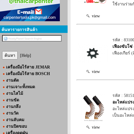
ใช้งานร่วมก
view
ค้นหารายการสินค้า
รหัส : 8310
เฟืองขับโซ
เฟืองเกียร์
[Help]
เครื่องมือไร้สาย JEMAR
view
เครื่องมือไร้สาย BOSCH
งานตัด
งานเจาะทั้งหมด
งานไสไม้
รหัส : 5815
งานขัด
อะไหล่แปรง
งานกลึง
อะไหล่แปรง
งานวัด
เป็นอะไหล่แ
งานลับคม
งานปิดขอบ
view
เครื่องดูดฝุ่น