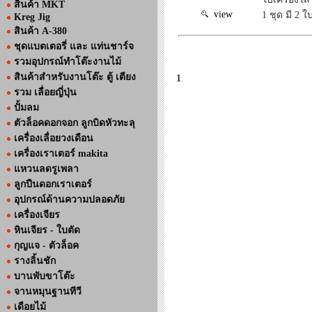
สินค้า MKT
view
1 ชุด มี 2 ใ
Kreg Jig
สินค้า A-380
ชุดแบตเตอรี่ และ แท่นชาร์จ
รวมอุปกรณ์ทำโต๊ะงานไม้
สินค้าสำหรับงานโต๊ะ ตู้ เตียง
1
รวม เลื่อยญี่ปุ่น
ปั้มลม
ตัวล็อคดอกจอก ลูกบิดหัวทะลุ
เครื่องเลื่อยวงเดือน
เครื่องเราเตอร์ makita
แหวนลดรูเพลา
ลูกปืนดอกเราเตอร์
อุปกรณ์ด้านความปลอดภัย
เครื่องเจียร
หินเจียร - ใบตัด
กุญแจ - ตัวล็อค
รางลิ้นชัก
บานพับขาโต๊ะ
จานหมุนฐานทีวี
เดือยไม้