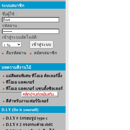
ระบบสมาชิก
ชื่อผู้ใช้ :
รหัสผ่าน :
เข้าสู่ระบบอัตโนมัติ :
ลืมรหัสผ่าน
สมัครสมาชิก
บทความสีงานไม้
แม่สีผสมพิเศษ ทีโอเอ คัลเลอร์อิ้ง
ทีโอเอ แลคเกอร์
ทีโอเอ แลคเกอร์ แซนดิ้งซิลเลอร์
สีสำหรับงานเฟอร์นิเจอร์
D.I.Y (Do it yourself)
D.I.Y # 1กรอบรูป type c
D.I.Y # 2 กรงกระต่าย rb01