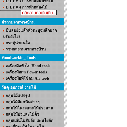
D.I.Y # 3 การทำแผ่นป้ายไม้
D.I.Y # 4 การทำกล่องไม้
คำถามจากทางบ้าน
ปืนลมยิงแล้วหัวตะปูจมลึกมาก
ปรับยังไง?
กระทู้น่าสนใจ
รวมผลงานจากทางบ้าน
Woodworking Tools
เครื่องมือทั่วไป Hand tools
เครื่องมือกล Power tools
เครื่องมือที่ใช้ลม Air tools
วัสดุ-อุปกรณ์ งานไม้
กลุ่มไม้แปรรูป
กลุ่มไม้อัดชนิดต่างๆ
กลุ่มไม้โครงและไม้ประสาน
กลุ่มไม้บัวและไม้คิ้ว
กลุ่มแผ่นไม้สับอัด-แผ่นไยอัด
กาวที่นิยมใช้ในงานไม้