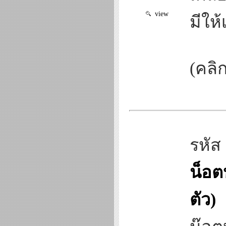
view
มีให
(คลิ
รหัส
น็อต
ตัว)