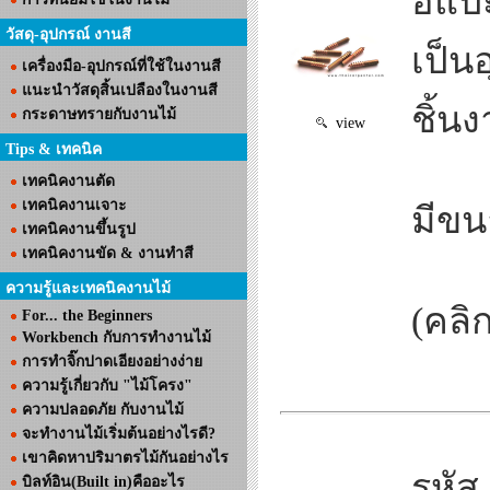
อีแปะ
วัสดุ-อุปกรณ์ งานสี
เป็น
เครื่องมือ-อุปกรณ์ที่ใช้ในงานสี
แนะนำวัสดุสิ้นเปลืองในงานสี
ชิ้น
กระดาษทรายกับงานไม้
view
Tips & เทคนิค
เทคนิคงานตัด
เทคนิคงานเจาะ
มีขน
เทคนิคงานขึ้นรูป
เทคนิคงานขัด & งานทำสี
ความรู้และเทคนิคงานไม้
(คลิก
For... the Beginners
Workbench กับการทำงานไม้
การทำจิ๊กปาดเอียงอย่างง่าย
ความรู้เกี่ยวกับ "ไม้โครง"
ความปลอดภัย กับงานไม้
จะทำงานไม้เริ่มต้นอย่างไรดี?
เขาคิดหาปริมาตรไม้กันอย่างไร
รหัส
บิลท์อิน(Built in)คืออะไร