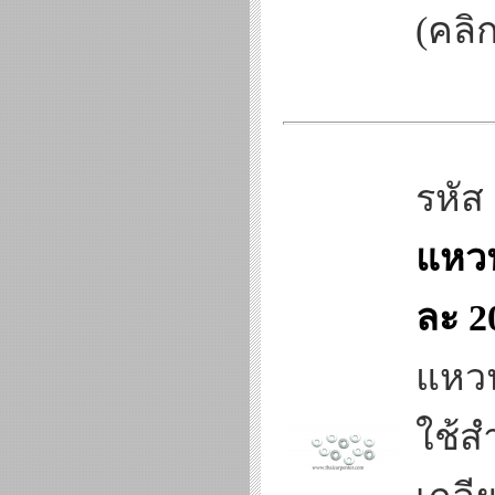
(คลิก
รหัส
แหวน
ละ 2
แหวน
ใช้ส