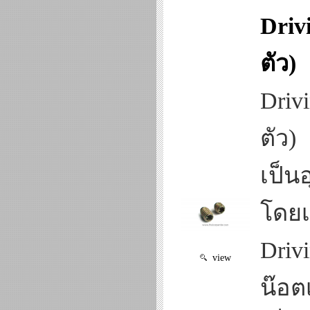
Driv
ตัว)
Driv
ตัว)
เป็น
โดยเ
Driv
view
น๊อต