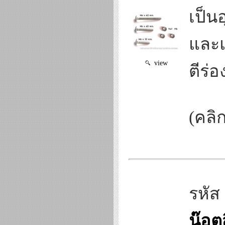
เป็น
และแ
view
ตีร่
(คลิ
รหัส
น๊อต