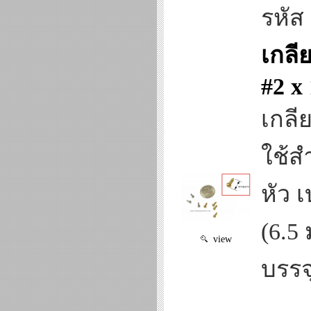
รหัส
เกลี
#2 x 
เกลีย
ใช้ส
หัว เ
(6.5 
view
บรรจ