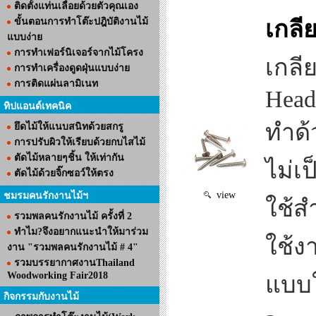
ติดตั้งแท่นเลื่อยด้วยตัวคุณเอง
ขั้นตอนการทำโต๊ะปฎิบัติงานไม้
เกลี
แบบง่าย
การทำเฟอร์นิเจอร์จากไม้โครง
เกลี
การทำเครื่องดูดฝุ่นแบบง่าย
การติดแผ่นลามิเนท
Head
ทิปแอนด์เทคนิค
ทำด้
ยึดไม้ให้แนบสนิทด้วยสกรู
การปรับผิวให้เรียบด้วยกบไสไม้
ตัดไม้หลายๆชิ้น ให้เท่ากัน
ไม่เ
ตัดไม้ด้วยจิ๊กซอว์ให้ตรง
view
ชมรมคนรักงานไม้ฯ
ใช้ส
รวมพลคนรักงานไม้ ครั้งที่ 2
ทำไม?จึงอยากแนะนำให้มาร่วม
ใช้ง
งาน "รวมพลคนรักงานไม้ # 4"
รวมบรรยากาศงานThailand
Woodworking Fair2018
แบบใ
กิจกรรมกับงานไม้