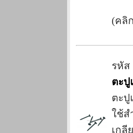
(คลิก
รหัส
ตะปู
ตะปู
ใช้ส
เกลี