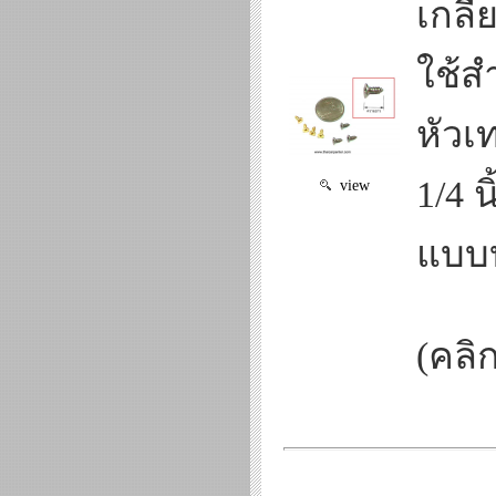
เกลีย
ใช้ส
หัวเ
1/4 น
view
แบบบ
(คลิก