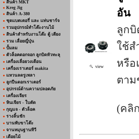
สินค้า MKT
Kreg Jig
อัน
สินค้า A-380
ชุดแบตเตอรี่ และ แท่นชาร์จ
ลูกบ
รวมอุปกรณ์ทำโต๊ะงานไม้
สินค้าสำหรับงานโต๊ะ ตู้ เตียง
รวม เลื่อยญี่ปุ่น
ใช้ส
ปั้มลม
ตัวล็อคดอกจอก ลูกบิดหัวทะลุ
หรือ
เครื่องเลื่อยวงเดือน
view
เครื่องเราเตอร์ makita
แหวนลดรูเพลา
ตาม
ลูกปืนดอกเราเตอร์
อุปกรณ์ด้านความปลอดภัย
เครื่องเจียร
หินเจียร - ใบตัด
(คลิ
กุญแจ - ตัวล็อค
รางลิ้นชัก
บานพับขาโต๊ะ
จานหมุนฐานทีวี
เดือยไม้