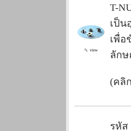
T-NU
เป็นอ
เพื่
view
ลักษ
(คลิก
รหัส