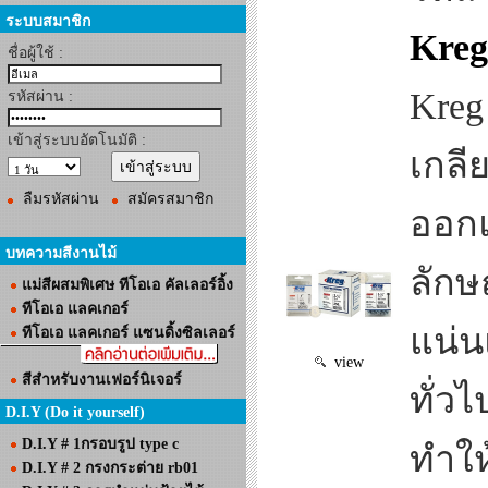
ระบบสมาชิก
Kreg
ชื่อผู้ใช้ :
Kreg
รหัสผ่าน :
เข้าสู่ระบบอัตโนมัติ :
เกลี
ลืมรหัสผ่าน
สมัครสมาชิก
ออกแ
บทความสีงานไม้
ลักษ
แม่สีผสมพิเศษ ทีโอเอ คัลเลอร์อิ้ง
ทีโอเอ แลคเกอร์
แน่น
ทีโอเอ แลคเกอร์ แซนดิ้งซิลเลอร์
view
สีสำหรับงานเฟอร์นิเจอร์
ทั่ว
D.I.Y (Do it yourself)
D.I.Y # 1กรอบรูป type c
ทำให
D.I.Y # 2 กรงกระต่าย rb01