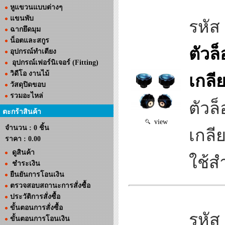
หูแขวนแบบต่างๆ
แขนพับ
รหัส
ฉากยึดมุม
น็อตและสกูร
ตัวล
อุปกรณ์ทำเตียง
อุปกรณ์เฟอร์นิเจอร์ (Fitting)
วิดีโอ งานไม้
เกลี
วัสดุปิดขอบ
รวมอะไหล่
ตัวล
ตะกร้าสินค้า
view
จำนวน : 0 ชิ้น
เกลี
ราคา :
0.00
ดูสินค้า
ใช้ส
ชำระเงิน
ยืนยันการโอนเงิน
ตรวจสอบสถานะการสั่งซื้อ
ประวัติการสั่งซื้อ
ขั้นตอนการสั่งซื้อ
รหัส
ขั้นตอนการโอนเงิน