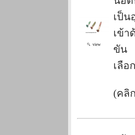
น๊อต
เป็น
เข้า
view
ขัน
เลือ
(คลิก