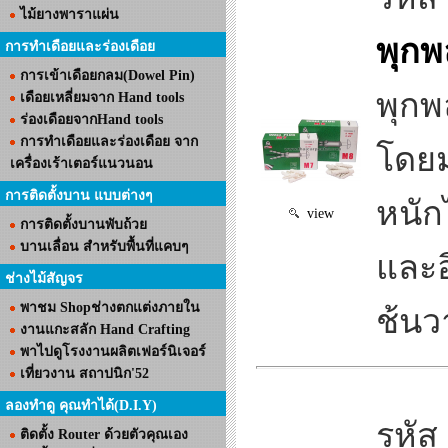
ไม้ยางพาราแผ่น
พุกพ
การทำเดือยและร่องเดือย
การเข้าเดือยกลม(Dowel Pin)
พุกพ
เดือยเหลี่ยมจาก Hand tools
ร่องเดือยจากHand tools
การทำเดือยและร่องเดือย จาก
โดยม
เครื่องเร้าเตอร์แนวนอน
การติดตั้งบาน แบบต่างๆ
หนัก
view
การติดตั้งบานพับถ้วย
บานเลื่อน สำหรับพื้นที่แคบๆ
และอ
ช่างไม้สัญจร
พาชม Shopช่างตกแต่งภายใน
ช้นว
งานแกะสลัก Hand Crafting
พาไปดูโรงงานผลิตเฟอร์นิเจอร์
เที่ยวงาน สถาปนิก'52
ลองทำดู คุณทำได้(D.I.Y)
รหัส
ติดตั้ง Router ด้วยตัวคุณเอง