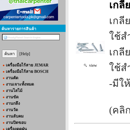
เกลี
เกลี
ค้นหารายการสินค้า
ใช้ส
เกลี
[Help]
ใช้ส
เครื่องมือไร้สาย JEMAR
view
เครื่องมือไร้สาย BOSCH
งานตัด
-มีใ
งานเจาะทั้งหมด
งานไสไม้
งานขัด
งานกลึง
(คลิ
งานวัด
งานลับคม
งานปิดขอบ
เครื่องดูดฝุ่น