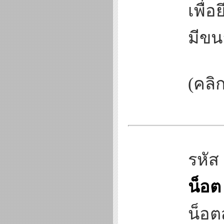
เพื่อ
มีขน
(คลิก
รหัส
น็อต
น็อ