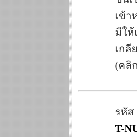
เข้า
มีให
เกลี
(คลิก
รหัส
T-NU