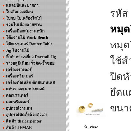
แคลมป์และปากกา
รหัส
ใบเลื่อยวงเดือน
ใบกบ ใบเครื่องไสไม้
รวมใบเลื่อยสายพาน
หมุด
เครื่องมือกลุ่มงานหนัก
โต๊ะงานไม้ Work Bench
หมุด
โต๊ะเราเตอร์ Router Table
Jig ในงานไม้
จิ๊กทำหางเหยี่ยว Dovetail Jig
ใช้ส
รางอลูมิเนียม รั้วตัด-รั้วซอย
เครื่องเราเตอร์
ปิดห
เครื่องทริมเมอร์
เครื่องตัดเหล็ก ตัดสแตนเลส
แท่นวางอเนกประสงค์
ยึดแ
ดอกเราเตอร์
ดอกทริมเมอร์
ขนาด
อุปกรณ์งานลม
อุปกรณ์ติดตั้งด้วยตัวเอง
สินค้า thaicarpenter
view
สินค้า JEMAR