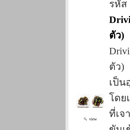
รหัส
Driv
ตัว)
Driv
ตัว)
เป็น
โดยเ
ที่เ
view
ขันเ