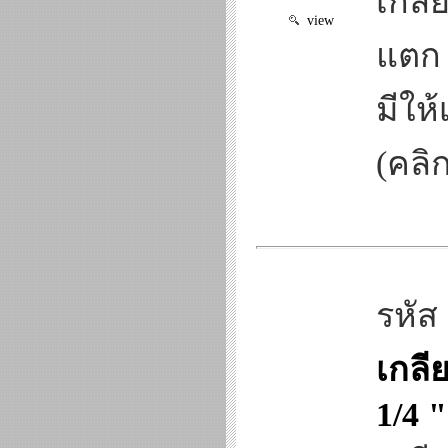
เกลี
view
แตก 
มีให้
(คลิก
รหัส
เกลี
1/4 "