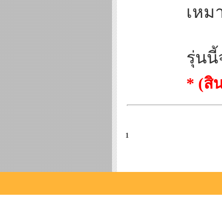
เหมา
รุ่นน
* (ส
1