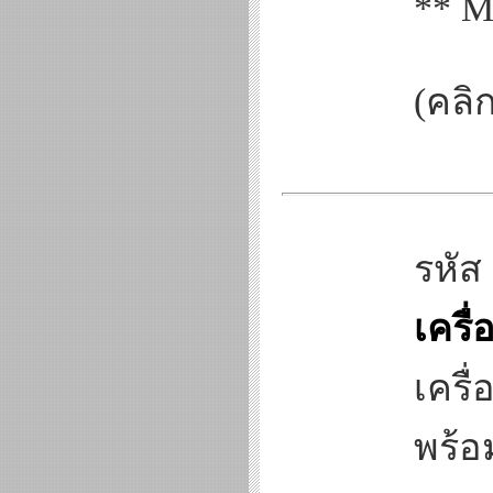
** M
(คลิก
รหัส
เครื
เครื
พร้อ