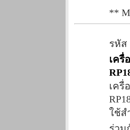
** M
รหัส
เครื่
RP1
เครื่
RP1
ใช้ส
ร่วม