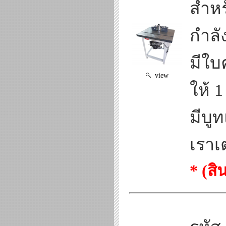
สำหร
กำลั
มีใบ
view
ให้ 1
มีบู
เราเ
* (ส