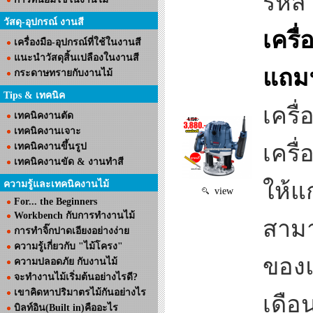
รหัส
วัสดุ-อุปกรณ์ งานสี
เครื
เครื่องมือ-อุปกรณ์ที่ใช้ในงานสี
แนะนำวัสดุสิ้นเปลืองในงานสี
แถมฟ
กระดาษทรายกับงานไม้
Tips & เทคนิค
เครื
เทคนิคงานตัด
เทคนิคงานเจาะ
เครื
เทคนิคงานขึ้นรูป
เทคนิคงานขัด & งานทำสี
ให้แ
ความรู้และเทคนิคงานไม้
view
For... the Beginners
Workbench กับการทำงานไม้
สามา
การทำจิ๊กปาดเอียงอย่างง่าย
ความรู้เกี่ยวกับ "ไม้โครง"
ของแ
ความปลอดภัย กับงานไม้
จะทำงานไม้เริ่มต้นอย่างไรดี?
เขาคิดหาปริมาตรไม้กันอย่างไร
เดือ
บิลท์อิน(Built in)คืออะไร