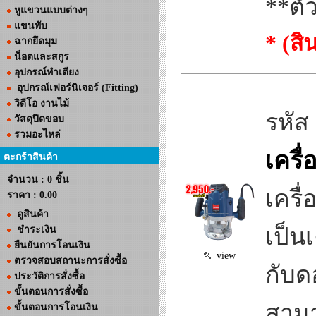
**ตั
หูแขวนแบบต่างๆ
แขนพับ
* (ส
ฉากยึดมุม
น็อตและสกูร
อุปกรณ์ทำเตียง
อุปกรณ์เฟอร์นิเจอร์ (Fitting)
วิดีโอ งานไม้
รหัส
วัสดุปิดขอบ
รวมอะไหล่
เครื
ตะกร้าสินค้า
จำนวน : 0 ชิ้น
เครื
ราคา :
0.00
ดูสินค้า
เป็น
ชำระเงิน
ยืนยันการโอนเงิน
view
ตรวจสอบสถานะการสั่งซื้อ
กับด
ประวัติการสั่งซื้อ
ขั้นตอนการสั่งซื้อ
สามา
ขั้นตอนการโอนเงิน