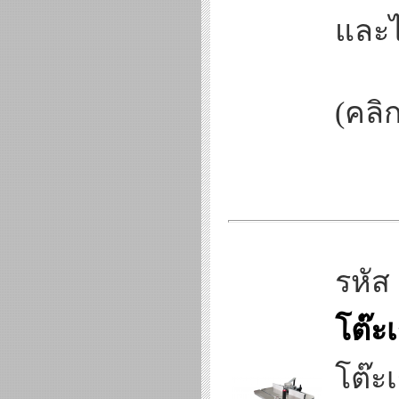
และไ
(คลิก
รหัส
โต๊ะ
โต๊ะ