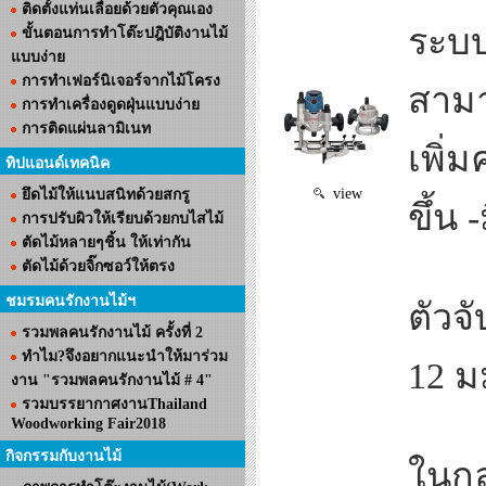
ติดตั้งแท่นเลื่อยด้วยตัวคุณเอง
ระบบ
ขั้นตอนการทำโต๊ะปฎิบัติงานไม้
แบบง่าย
การทำเฟอร์นิเจอร์จากไม้โครง
สามา
การทำเครื่องดูดฝุ่นแบบง่าย
การติดแผ่นลามิเนท
เพิ่
ทิปแอนด์เทคนิค
view
ยึดไม้ให้แนบสนิทด้วยสกรู
ขึ้น
การปรับผิวให้เรียบด้วยกบไสไม้
ตัดไม้หลายๆชิ้น ให้เท่ากัน
ตัดไม้ด้วยจิ๊กซอว์ให้ตรง
ชมรมคนรักงานไม้ฯ
ตัวจ
รวมพลคนรักงานไม้ ครั้งที่ 2
ทำไม?จึงอยากแนะนำให้มาร่วม
12 ม
งาน "รวมพลคนรักงานไม้ # 4"
รวมบรรยากาศงานThailand
Woodworking Fair2018
กิจกรรมกับงานไม้
ในกล