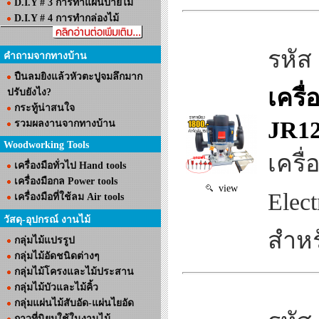
D.I.Y # 3 การทำแผ่นป้ายไม้
D.I.Y # 4 การทำกล่องไม้
รหัส
คำถามจากทางบ้าน
ปืนลมยิงแล้วหัวตะปูจมลึกมาก
เครื่
ปรับยังไง?
กระทู้น่าสนใจ
JR1
รวมผลงานจากทางบ้าน
Woodworking Tools
เครื
เครื่องมือทั่วไป Hand tools
เครื่องมือกล Power tools
view
Elec
เครื่องมือที่ใช้ลม Air tools
วัสดุ-อุปกรณ์ งานไม้
สำหร
กลุ่มไม้แปรรูป
กลุ่มไม้อัดชนิดต่างๆ
กลุ่มไม้โครงและไม้ประสาน
กลุ่มไม้บัวและไม้คิ้ว
กลุ่มแผ่นไม้สับอัด-แผ่นไยอัด
กาวที่นิยมใช้ในงานไม้