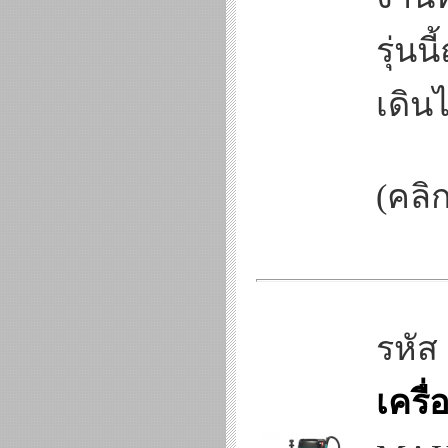
รุ่นน
เดิน
(คลิก
รหัส
เครื