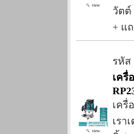
view
วัตต
+ แถ
รหัส
เครื
RP2
เครื
เราเ
view