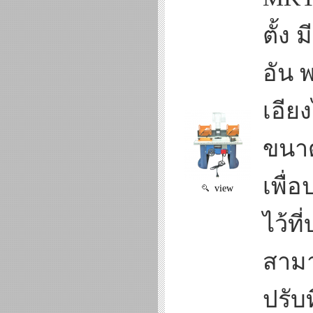
ตั้ง
อัน 
เอีย
ขนาด
เพื่
view
ไว้ท
สามา
ปรับท