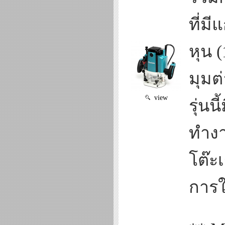
ที่ม
หุน (
มุมต
view
รุ่นน
ทำงา
โต๊ะ
การใช