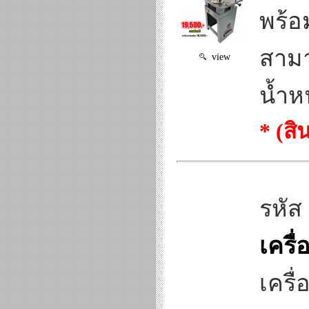
พร้อ
สามา
view
น้ำหน
* (ส
รหัส
เครื่
เครื่