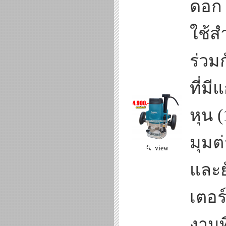
ดอก
ใช้ส
ร่วม
ที่ม
หุน (
มุมต
view
และย
เตอร
งานที