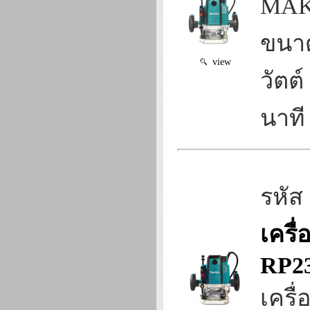
MAKI
ขนาด
view
วัตต
นาที 
รหัส
เครื่
RP2
เครื