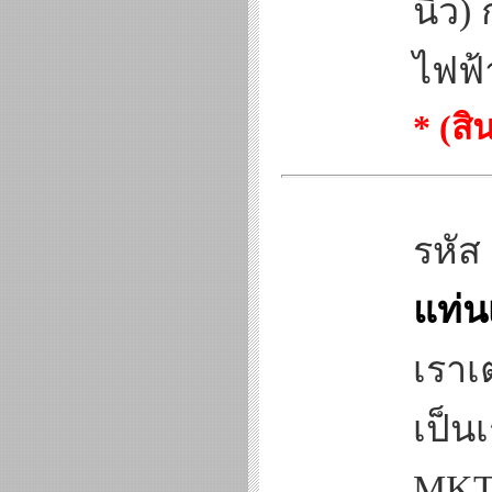
นิ้ว
ไฟฟ้
* (ส
รหัส
แท่น
เราเ
เป็น
MKT