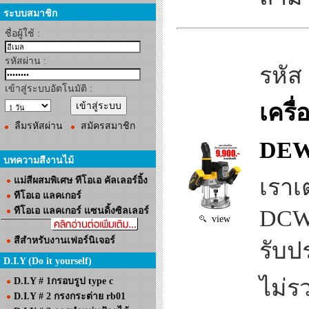
ระบบสมาชิก
ชื่อผู้ใช้ :
รหัสผ่าน :
รหัส
เข้าสู่ระบบอัตโนมัติ :
เครื
ลืมรหัสผ่าน
สมัครสมาชิก
DEWA
บทความสีงานไม้
เราเ
แม่สีผสมพิเศษ ทีโอเอ คัลเลอร์อิ้ง
ทีโอเอ แลคเกอร์
ทีโอเอ แลคเกอร์ แซนดิ้งซิลเลอร์
DCW
view
สีสำหรับงานเฟอร์นิเจอร์
รับปร
D.I.Y (Do it yourself)
ไม่ร
D.I.Y # 1กรอบรูป type c
D.I.Y # 2 กรงกระต่าย rb01