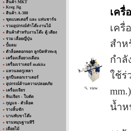
สินค้า MKT
Kreg Jig
เครื่
สินค้า A-380
ชุดแบตเตอรี่ และ แท่นชาร์จ
เครื่
รวมอุปกรณ์ทำโต๊ะงานไม้
สินค้าสำหรับงานโต๊ะ ตู้ เตียง
รวม เลื่อยญี่ปุ่น
สำหร
ปั้มลม
ตัวล็อคดอกจอก ลูกบิดหัวทะลุ
กำลั
เครื่องเลื่อยวงเดือน
เครื่องเราเตอร์ makita
แหวนลดรูเพลา
ใช้ร
ลูกปืนดอกเราเตอร์
อุปกรณ์ด้านความปลอดภัย
mm.)
view
เครื่องเจียร
หินเจียร - ใบตัด
กุญแจ - ตัวล็อค
น้ำห
รางลิ้นชัก
บานพับขาโต๊ะ
จานหมุนฐานทีวี
เดือยไม้