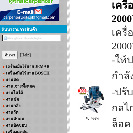
เครื
200
เครื
ค้นหารายการสินค้า
200
[Help]
-ให้
เครื่องมือไร้สาย JEMAR
กำลัง
เครื่องมือไร้สาย BOSCH
งานตัด
งานเจาะทั้งหมด
-ปรั
งานไสไม้
งานขัด
กลไก
งานกลึง
งานวัด
view
งานลับคม
ล็อค
งานปิดขอบ
เครื่องดูดฝุ่น