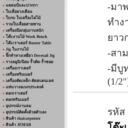
-มาพ
แคลมป์และปากกา
ใบเลื่อยวงเดือน
ใบกบ ใบเครื่องไสไม้
ทำงาน
รวมใบเลื่อยสายพาน
เครื่องมือกลุ่มงานหนัก
ยาวก
โต๊ะงานไม้ Work Bench
โต๊ะเราเตอร์ Router Table
Jig ในงานไม้
-สาม
จิ๊กทำหางเหยี่ยว Dovetail Jig
รางอลูมิเนียม รั้วตัด-รั้วซอย
-มีบ
เครื่องเราเตอร์
เครื่องทริมเมอร์
(1/2"
เครื่องตัดเหล็ก ตัดสแตนเลส
แท่นวางอเนกประสงค์
ดอกเราเตอร์
ดอกทริมเมอร์
อุปกรณ์งานลม
รหัส
อุปกรณ์ติดตั้งด้วยตัวเอง
สินค้า thaicarpenter
โต๊ะ
สินค้า JEMAR