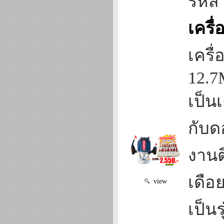
รหัส
เครื
เครื
12.
เป็น
กับด
งานต
เดือย
view
เป็น