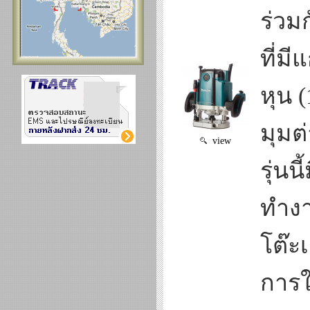
ร่วม
ที่ม
หุน (
มุมต
view
รุ่นน
ทำงา
โต๊ะ
การใช