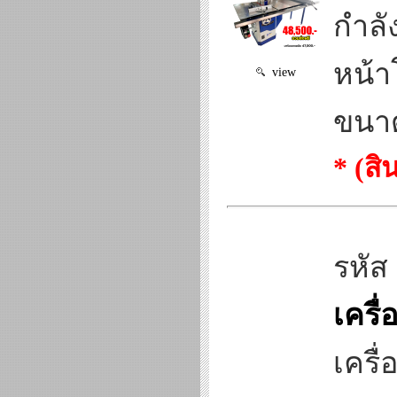
กำลั
หน้า
view
ขนาด
* (ส
รหัส
เครื
เครื