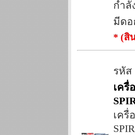
กำลั
มีดอ
* (ส
รหัส
เครื
SPI
เครื
SPI