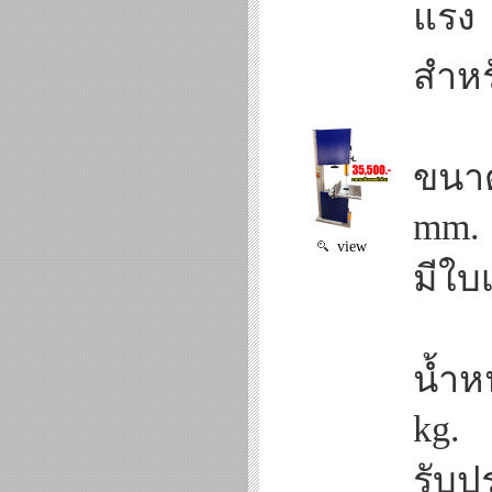
แรง
สำหร
ขนาด
mm.
view
มีใบเ
น้ำห
kg.
รับป