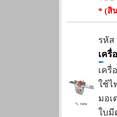
* (ส
รหัส
เครื
เครื
ใช้ไ
มอเต
view
ใบมี