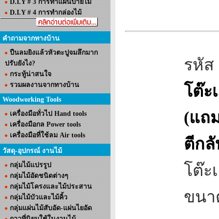
D.I.Y # 3 การทำแผ่นป้ายไม้
D.I.Y # 4 การทำกล่องไม้
คำถามจากทางบ้าน
ปืนลมยิงแล้วหัวตะปูจมลึกมาก
รหัส
ปรับยังไง?
กระทู้น่าสนใจ
รวมผลงานจากทางบ้าน
โต๊ะ
Woodworking Tools
(แถม
เครื่องมือทั่วไป Hand tools
เครื่องมือกล Power tools
เครื่องมือที่ใช้ลม Air tools
ตีกลั
วัสดุ-อุปกรณ์ งานไม้
กลุ่มไม้แปรรูป
โต๊ะ
กลุ่มไม้อัดชนิดต่างๆ
กลุ่มไม้โครงและไม้ประสาน
ขนาด
กลุ่มไม้บัวและไม้คิ้ว
กลุ่มแผ่นไม้สับอัด-แผ่นไยอัด
กาวที่นิยมใช้ในงานไม้