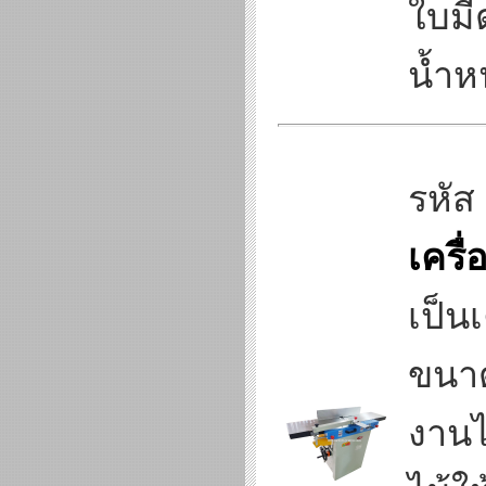
ใบมี
น้ำห
รหัส
เครื
เป็นเ
ขนาด
งานไ