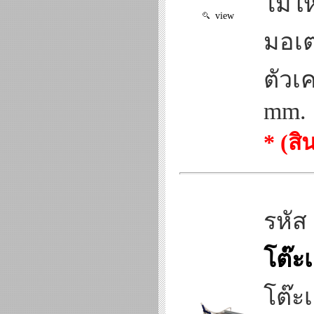
ไม้ใ
view
มอเต
ตัวเ
mm.
* (ส
รหัส
โต๊ะเ
โต๊ะเ