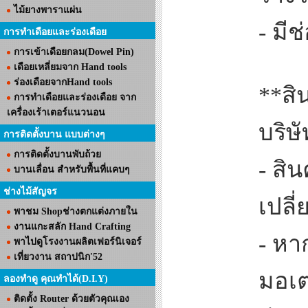
ไม้ยางพาราแผ่น
- มีช
การทำเดือยและร่องเดือย
การเข้าเดือยกลม(Dowel Pin)
เดือยเหลี่ยมจาก Hand tools
ร่องเดือยจากHand tools
**สิ
การทำเดือยและร่องเดือย จาก
เครื่องเร้าเตอร์แนวนอน
บริษั
การติดตั้งบาน แบบต่างๆ
การติดตั้งบานพับถ้วย
- สิ
บานเลื่อน สำหรับพื้นที่แคบๆ
ช่างไม้สัญจร
เปลี่
พาชม Shopช่างตกแต่งภายใน
งานแกะสลัก Hand Crafting
- หา
พาไปดูโรงงานผลิตเฟอร์นิเจอร์
เที่ยวงาน สถาปนิก'52
มอเต
ลองทำดู คุณทำได้(D.I.Y)
ติดตั้ง Router ด้วยตัวคุณเอง