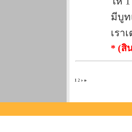
ให้ 1
มีบู
เราเ
* (ส
›
»
1
2