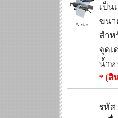
เป็น
ขนาด
view
สำหร
จุดเ
น้ำหน
* (ส
รหัส