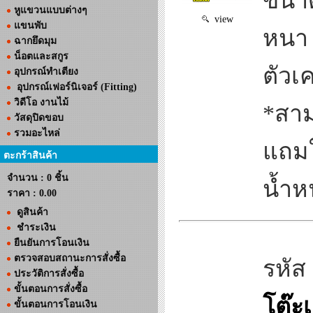
ขนาด
หูแขวนแบบต่างๆ
view
แขนพับ
หนา 
ฉากยึดมุม
น็อตและสกูร
ตัวเค
อุปกรณ์ทำเตียง
อุปกรณ์เฟอร์นิเจอร์ (Fitting)
วิดีโอ งานไม้
*สาม
วัสดุปิดขอบ
รวมอะไหล่
แถมใ
ตะกร้าสินค้า
จำนวน : 0 ชิ้น
น้ำห
ราคา :
0.00
ดูสินค้า
ชำระเงิน
ยืนยันการโอนเงิน
ตรวจสอบสถานะการสั่งซื้อ
รหัส
ประวัติการสั่งซื้อ
ขั้นตอนการสั่งซื้อ
โต๊ะเ
ขั้นตอนการโอนเงิน