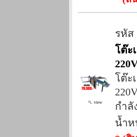
รหัส
โต๊ะ
220
โต๊ะ
220
view
กำลั
น้ำห