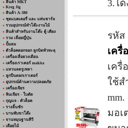
3.ได
สินค้า MKT
Kreg Jig
สินค้า A-380
ชุดแบตเตอรี่ และ แท่นชาร์จ
รวมอุปกรณ์ทำโต๊ะงานไม้
สินค้าสำหรับงานโต๊ะ ตู้ เตียง
รหัส
รวม เลื่อยญี่ปุ่น
ปั้มลม
เครื
ตัวล็อคดอกจอก ลูกบิดหัวทะลุ
เครื่องเลื่อยวงเดือน
เครื่องเราเตอร์ makita
เครื
แหวนลดรูเพลา
ลูกปืนดอกเราเตอร์
ใช้ส
อุปกรณ์ด้านความปลอดภัย
เครื่องเจียร
mm. 
หินเจียร - ใบตัด
กุญแจ - ตัวล็อค
รางลิ้นชัก
มอเต
บานพับขาโต๊ะ
จานหมุนฐานทีวี
เดือยไม้