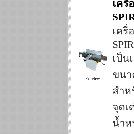
เครื
SPI
เครื
SPI
เป็น
ขนาด
view
สำหร
จุดเ
น้ำหน