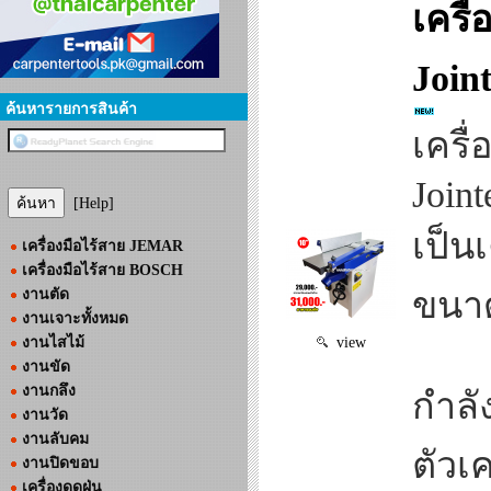
เครื
Join
ค้นหารายการสินค้า
เครื
Join
[Help]
เป็นเ
เครื่องมือไร้สาย JEMAR
เครื่องมือไร้สาย BOSCH
ขนาด
งานตัด
งานเจาะทั้งหมด
งานไสไม้
view
งานขัด
งานกลึง
กำลั
งานวัด
งานลับคม
ตัวเ
งานปิดขอบ
เครื่องดูดฝุ่น