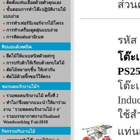
ส่วน
ติดตั้งแท่นเลื่อยด้วยตัวคุณเอง
ขั้นตอนการทำโต๊ะปฎิบัติงานไม้
แบบง่าย
การทำเฟอร์นิเจอร์จากไม้โครง
การทำเครื่องดูดฝุ่นแบบง่าย
รหัส
การติดแผ่นลามิเนท
ทิปแอนด์เทคนิค
โต๊ะเ
ยึดไม้ให้แนบสนิทด้วยสกรู
การปรับผิวให้เรียบด้วยกบไสไม้
PS2
ตัดไม้หลายๆชิ้น ให้เท่ากัน
ตัดไม้ด้วยจิ๊กซอว์ให้ตรง
โต๊ะ
ชมรมคนรักงานไม้ฯ
รวมพลคนรักงานไม้ ครั้งที่ 2
Indu
ทำไม?จึงอยากแนะนำให้มาร่วม
งาน "รวมพลคนรักงานไม้ # 4"
ใช้ส
รวมบรรยากาศงานThailand
Woodworking Fair2018
แท่นเ
กิจกรรมกับงานไม้