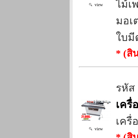
ไม้เพ
view
มอเต
ใบมี
* (ส
รหัส
เครื
เครื
view
* (ส