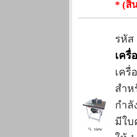
* (ส
รหัส
เครื่
เครื่
สำหร
กำลั
มีใบ
view