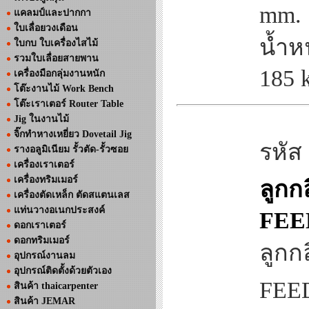
mm.
แคลมป์และปากกา
ใบเลื่อยวงเดือน
น้ำห
ใบกบ ใบเครื่องไสไม้
รวมใบเลื่อยสายพาน
185 
เครื่องมือกลุ่มงานหนัก
โต๊ะงานไม้ Work Bench
โต๊ะเราเตอร์ Router Table
Jig ในงานไม้
จิ๊กทำหางเหยี่ยว Dovetail Jig
รหัส
รางอลูมิเนียม รั้วตัด-รั้วซอย
เครื่องเราเตอร์
เครื่องทริมเมอร์
ลูกก
เครื่องตัดเหล็ก ตัดสแตนเลส
แท่นวางอเนกประสงค์
FEE
ดอกเราเตอร์
ดอกทริมเมอร์
ลูกก
อุปกรณ์งานลม
อุปกรณ์ติดตั้งด้วยตัวเอง
FEED
สินค้า thaicarpenter
สินค้า JEMAR