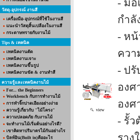
- มอเ
วัสดุ-อุปกรณ์ งานสี
กำลั
เครื่องมือ-อุปกรณ์ที่ใช้ในงานสี
แนะนำวัสดุสิ้นเปลืองในงานสี
กระดาษทรายกับงานไม้
- หน
Tips & เทคนิค
ความ
เทคนิคงานตัด
เทคนิคงานเจาะ
เทคนิคงานขึ้นรูป
- ปรั
เทคนิคงานขัด & งานทำสี
ความรู้และเทคนิคงานไม้
องศา
For... the Beginners
Workbench กับการทำงานไม้
องศา
การทำจิ๊กปาดเอียงอย่างง่าย
view
ความรู้เกี่ยวกับ "ไม้โครง"
ความปลอดภัย กับงานไม้
- รั้
จะทำงานไม้เริ่มต้นอย่างไรดี?
เขาคิดหาปริมาตรไม้กันอย่างไร
รางใ
บิลท์อิน(Built in)คืออะไร