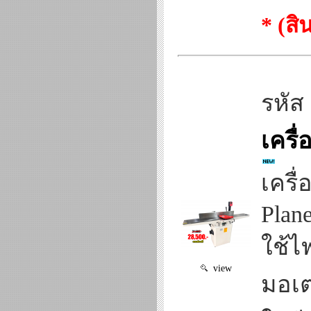
* (ส
รหัส
เครื
เครื
Plan
ใช้ไ
view
มอเต