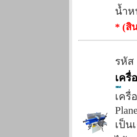
น้ำห
* (ส
รหัส
เครื
เครื
Plane
เป็นเ