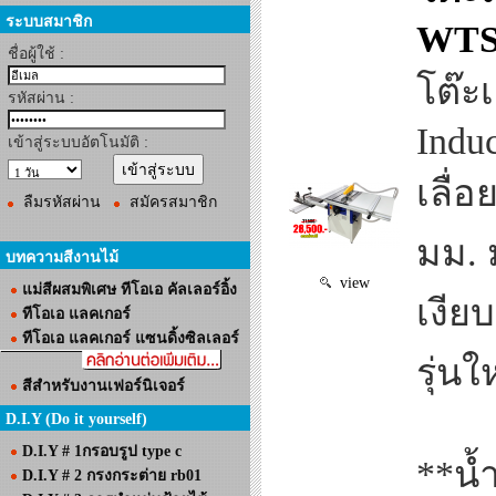
ระบบสมาชิก
WTS
ชื่อผู้ใช้ :
โต๊ะ
รหัสผ่าน :
Indu
เข้าสู่ระบบอัตโนมัติ :
เลื่
ลืมรหัสผ่าน
สมัครสมาชิก
มม. ม
บทความสีงานไม้
view
แม่สีผสมพิเศษ ทีโอเอ คัลเลอร์อิ้ง
เงีย
ทีโอเอ แลคเกอร์
ทีโอเอ แลคเกอร์ แซนดิ้งซิลเลอร์
รุ่นใ
สีสำหรับงานเฟอร์นิเจอร์
D.I.Y (Do it yourself)
D.I.Y # 1กรอบรูป type c
**น้
D.I.Y # 2 กรงกระต่าย rb01