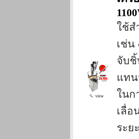
110
ใช้ส
เช่น
จับช
แทนจ
ในกา
view
เลื่
ระยะ