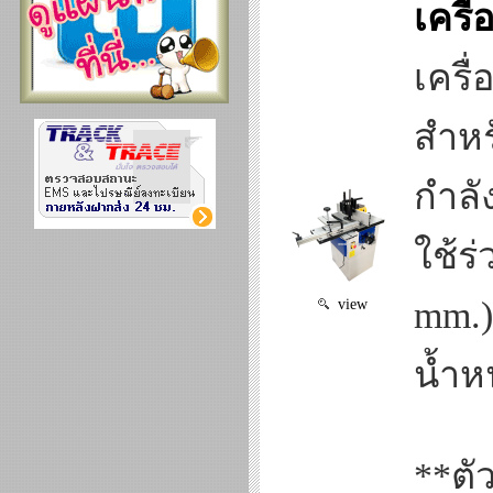
เครื่
เครื่
สำหร
กำลั
ใช้ร
mm.)
view
น้ำห
**ตั