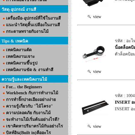
วัสดุ-อุปกรณ์ งานสี
view
เครื่องมือ-อุปกรณ์ที่ใช้ในงานสี
แนะนำวัสดุสิ้นเปลืองในงานสี
กระดาษทรายกับงานไม้
รหัส : อะไห
Tips & เทคนิค
น็อตล็อคป้
เทคนิคงานตัด
ตัวล็อคป้อม
เทคนิคงานเจาะ
เทคนิคงานขึ้นรูป
เทคนิคงานขัด & งานทำสี
view
ความรู้และเทคนิคงานไม้
For... the Beginners
Workbench กับการทำงานไม้
รหัส : 100
การทำจิ๊กปาดเอียงอย่างง่าย
INSERT อะ
ความรู้เกี่ยวกับ "ไม้โครง"
INSERT อะ
ความปลอดภัย กับงานไม้
จะทำงานไม้เริ่มต้นอย่างไรดี?
เขาคิดหาปริมาตรไม้กันอย่างไร
view
บิลท์อิน(Built in)คืออะไร