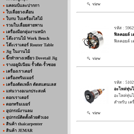
view
แคลมป์และปากกา
ใบเลื่อยวงเดือน
ใบกบ ใบเครื่องไสไม้
รวมใบเลื่อยสายพาน
รหัส : 596
เครื่องมือกลุ่มงานหนัก
ฟิลคอยล์ 
โต๊ะงานไม้ Work Bench
ฟิลคอยล์ เ
โต๊ะเราเตอร์ Router Table
Jig ในงานไม้
จิ๊กทำหางเหยี่ยว Dovetail Jig
view
รางอลูมิเนียม รั้วตัด-รั้วซอย
เครื่องเราเตอร์
เครื่องทริมเมอร์
รหัส : 510
เครื่องตัดเหล็ก ตัดสแตนเลส
อะไหล่ทุ่
แท่นวางอเนกประสงค์
อะไหล่ทุ่
ดอกเราเตอร์
สำหรับ เค
ดอกทริมเมอร์
อุปกรณ์งานลม
view
อุปกรณ์ติดตั้งด้วยตัวเอง
สินค้า thaicarpenter
สินค้า JEMAR