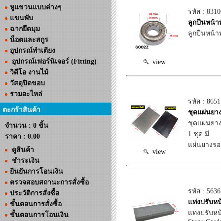
หูแขวนแบบต่างๆ
รหัส : 831
แขนพับ
ลูกปืนหน้า
ฉากยึดมุม
ลูกปืนหน้า
น็อตและสกูร
อุปกรณ์ทำเตียง
อุปกรณ์เฟอร์นิเจอร์ (Fitting)
view
วิดีโอ งานไม้
วัสดุปิดขอบ
รวมอะไหล่
รหัส : 865
ตะกร้าสินค้า
ชุดแผ่นยา
ชุดแผ่นยา
จำนวน : 0 ชิ้น
1 ชุด มี
ราคา :
0.00
แผ่นยางรอง
ดูสินค้า
view
ชำระเงิน
ยืนยันการโอนเงิน
ตรวจสอบสถานะการสั่งซื้อ
รหัส : 5636
ประวัติการสั่งซื้อ
แท่งปรับหน
ขั้นตอนการสั่งซื้อ
แท่งปรับหน
ขั้นตอนการโอนเงิน