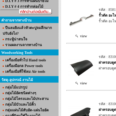
D.I.Y # 3 การทำแผ่นป้ายไม้
D.I.Y # 4 การทำกล่องไม้
รหัส : 858
รั้วตัด อะ
คำถามจากทางบ้าน
รั้วตัด อะ
ปืนลมยิงแล้วหัวตะปูจมลึกมาก
ปรับยังไง?
view
กระทู้น่าสนใจ
รวมผลงานจากทางบ้าน
Woodworking Tools
รหัส : 831
เครื่องมือทั่วไป Hand tools
ฝาครอบดูด
เครื่องมือกล Power tools
ฝาครอบดูดฝ
เครื่องมือที่ใช้ลม Air tools
วัสดุ-อุปกรณ์ งานไม้
view
กลุ่มไม้แปรรูป
กลุ่มไม้อัดชนิดต่างๆ
กลุ่มไม้โครงและไม้ประสาน
รหัส : 831
กลุ่มไม้บัวและไม้คิ้ว
ฝาครอบดูดฝ
กลุ่มแผ่นไม้สับอัด-แผ่นไยอัด
ฝาครอบดูดฝ
กาวที่นิยมใช้ในงานไม้