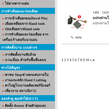
ไม้ยางพาราแผ่น
การทำเดือยและร่องเดือย
รหัส : 542
แปรงถ่านโ
การเข้าเดือยกลม(Dowel Pin)
แปรงถ่านโต
เดือยเหลี่ยมจาก Hand tools
ร่องเดือยจากHand tools
การทำเดือยและร่องเดือย จาก
view
เครื่องเร้าเตอร์แนวนอน
การติดตั้งบาน แบบต่างๆ
การติดตั้งบานพับถ้วย
›
»
บานเลื่อน สำหรับพื้นที่แคบๆ
1
2
3
4
5
6
7
8
9
10
ช่างไม้สัญจร
พาชม Shopช่างตกแต่งภายใน
งานแกะสลัก Hand Crafting
พาไปดูโรงงานผลิตเฟอร์นิเจอร์
เที่ยวงาน สถาปนิก'52
ลองทำดู คุณทำได้(D.I.Y)
ติดตั้ง Router ด้วยตัวคุณเอง