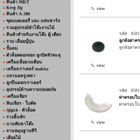
สินค้า MKT
Kreg Jig
view
สินค้า A-380
ชุดแบตเตอรี่ และ แท่นชาร์จ
รวมอุปกรณ์ทำโต๊ะงานไม้
รหัส : 858
สินค้าสำหรับงานโต๊ะ ตู้ เตียง
ลูกล้อฝาคร
รวม เลื่อยญี่ปุ่น
ลูกล้อฝาคร
ปั้มลม
ตัวล็อคดอกจอก ลูกบิดหัวทะลุ
เครื่องเลื่อยวงเดือน
view
เครื่องเราเตอร์ makita
แหวนลดรูเพลา
ลูกปืนดอกเราเตอร์
อุปกรณ์ด้านความปลอดภัย
รหัส : 858
เครื่องเจียร
ฝาครอบใบ 
หินเจียร - ใบตัด
ฝาครอบใบ 
กุญแจ - ตัวล็อค
รางลิ้นชัก
view
บานพับขาโต๊ะ
จานหมุนฐานทีวี
เดือยไม้