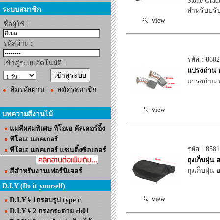
Stone Grad
ระบบสมาชิก
สำหรับปรับ
view
ชื่อผู้ใช้ :
รหัสผ่าน :
รหัส : 860
เข้าสู่ระบบอัตโนมัติ :
แปรงถ่าน 
แปรงถ่าน 
ลืมรหัสผ่าน
สมัครสมาชิก
view
บทความสีงานไม้
แม่สีผสมพิเศษ ทีโอเอ คัลเลอร์อิ้ง
ทีโอเอ แลคเกอร์
รหัส : 858
ทีโอเอ แลคเกอร์ แซนดิ้งซิลเลอร์
ถุงเก็บฝุ่
ถุงเก็บฝุ่น
สีสำหรับงานเฟอร์นิเจอร์
D.I.Y (Do it yourself)
view
D.I.Y # 1กรอบรูป type c
D.I.Y # 2 กรงกระต่าย rb01