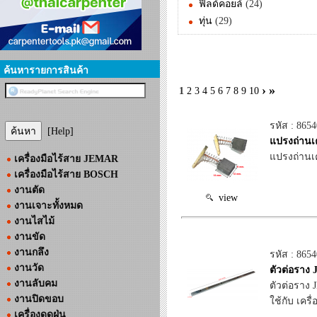
ฟิลด์คอยล์
(24)
ทุ่น
(29)
ค้นหารายการสินค้า
›
»
1
2
3
4
5
6
7
8
9
10
รหัส : 865
[Help]
แปรงถ่านเ
แปรงถ่านเ
เครื่องมือไร้สาย JEMAR
เครื่องมือไร้สาย BOSCH
งานตัด
view
งานเจาะทั้งหมด
งานไสไม้
งานขัด
งานกลึง
รหัส : 8654
งานวัด
ตัวต่อราง
งานลับคม
ตัวต่อราง
งานปิดขอบ
ใช้กับ เครื
เครื่องดูดฝุ่น