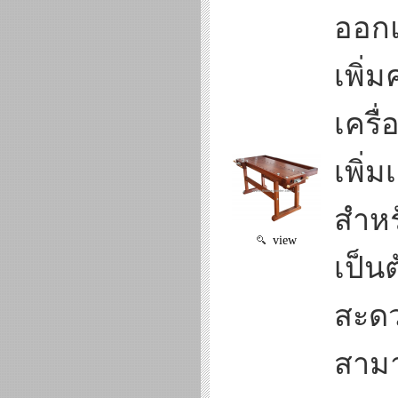
ออกแ
เพิ่
เครื
เพิ่
สำหร
view
เป็น
สะดว
สาม