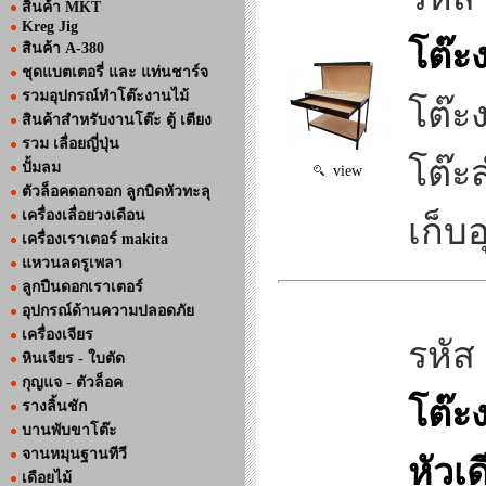
สินค้า MKT
Kreg Jig
โต๊ะ
สินค้า A-380
ชุดแบตเตอรี่ และ แท่นชาร์จ
รวมอุปกรณ์ทำโต๊ะงานไม้
โต๊ะ
สินค้าสำหรับงานโต๊ะ ตู้ เตียง
รวม เลื่อยญี่ปุ่น
โต๊ะ
ปั้มลม
view
ตัวล็อคดอกจอก ลูกบิดหัวทะลุ
เครื่องเลื่อยวงเดือน
เก็บ
เครื่องเราเตอร์ makita
แหวนลดรูเพลา
ลูกปืนดอกเราเตอร์
อุปกรณ์ด้านความปลอดภัย
เครื่องเจียร
รหัส
หินเจียร - ใบตัด
กุญแจ - ตัวล็อค
โต๊ะ
รางลิ้นชัก
บานพับขาโต๊ะ
จานหมุนฐานทีวี
หัวเด
เดือยไม้