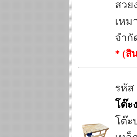
สวยง
เหมาะ
จำกั
* (ส
รหัส
โต๊ะ
โต๊ะ