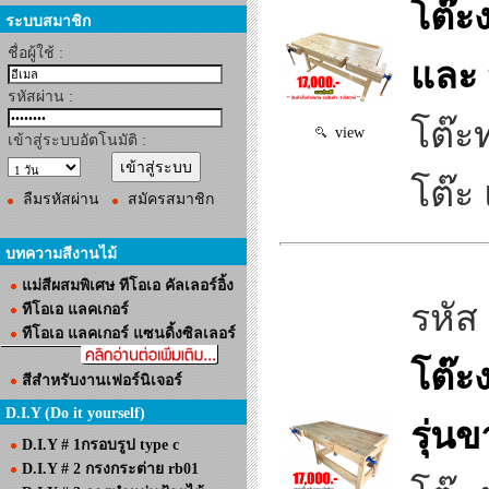
โต๊ะ
ระบบสมาชิก
ชื่อผู้ใช้ :
และ 
รหัสผ่าน :
โต๊ะ
view
เข้าสู่ระบบอัตโนมัติ :
โต๊ะ
ลืมรหัสผ่าน
สมัครสมาชิก
บทความสีงานไม้
แม่สีผสมพิเศษ ทีโอเอ คัลเลอร์อิ้ง
รหัส
ทีโอเอ แลคเกอร์
ทีโอเอ แลคเกอร์ แซนดิ้งซิลเลอร์
โต๊ะ
สีสำหรับงานเฟอร์นิเจอร์
D.I.Y (Do it yourself)
รุ่น
D.I.Y # 1กรอบรูป type c
D.I.Y # 2 กรงกระต่าย rb01