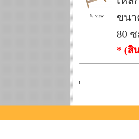
เหล็
ขนาด
view
80 ซ
* (ส
1