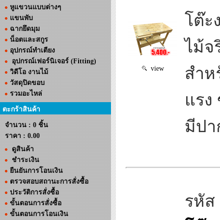
หูแขวนแบบต่างๆ
โต๊ะ
แขนพับ
ฉากยึดมุม
น็อตและสกูร
ไม้จร
อุปกรณ์ทำเตียง
อุปกรณ์เฟอร์นิเจอร์ (Fitting)
สำหร
view
วิดีโอ งานไม้
วัสดุปิดขอบ
รวมอะไหล่
แรง 
ตะกร้าสินค้า
มีปา
จำนวน : 0 ชิ้น
ราคา :
0.00
ดูสินค้า
ชำระเงิน
ยืนยันการโอนเงิน
ตรวจสอบสถานะการสั่งซื้อ
ประวัติการสั่งซื้อ
รหัส
ขั้นตอนการสั่งซื้อ
ขั้นตอนการโอนเงิน