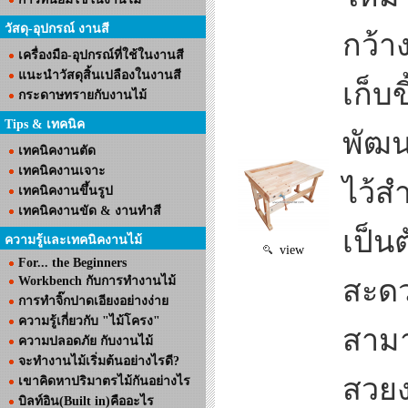
วัสดุ-อุปกรณ์ งานสี
กว้า
เครื่องมือ-อุปกรณ์ที่ใช้ในงานสี
แนะนำวัสดุสิ้นเปลืองในงานสี
เก็บข
กระดาษทรายกับงานไม้
Tips & เทคนิค
พัฒน
เทคนิคงานตัด
เทคนิคงานเจาะ
ไว้ส
เทคนิคงานขึ้นรูป
เทคนิคงานขัด & งานทำสี
เป็น
ความรู้และเทคนิคงานไม้
view
For... the Beginners
Workbench กับการทำงานไม้
สะดว
การทำจิ๊กปาดเอียงอย่างง่าย
ความรู้เกี่ยวกับ "ไม้โครง"
สาม
ความปลอดภัย กับงานไม้
จะทำงานไม้เริ่มต้นอย่างไรดี?
สวยง
เขาคิดหาปริมาตรไม้กันอย่างไร
บิลท์อิน(Built in)คืออะไร