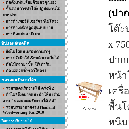
ติดตั้งแท่นเลื่อยด้วยตัวคุณเอง
ขั้นตอนการทำโต๊ะปฎิบัติงานไม้
(ปาก
แบบง่าย
การทำเฟอร์นิเจอร์จากไม้โครง
โต๊ะ
การทำเครื่องดูดฝุ่นแบบง่าย
การติดแผ่นลามิเนท
x 75
ทิปแอนด์เทคนิค
ยึดไม้ให้แนบสนิทด้วยสกรู
ปากก
การปรับผิวให้เรียบด้วยกบไสไม้
ตัดไม้หลายๆชิ้น ให้เท่ากัน
ตัดไม้ด้วยจิ๊กซอว์ให้ตรง
หน้า
ชมรมคนรักงานไม้ฯ
เครื่
รวมพลคนรักงานไม้ ครั้งที่ 2
ทำไม?จึงอยากแนะนำให้มาร่วม
งาน "รวมพลคนรักงานไม้ # 4"
พื้นโ
รวมบรรยากาศงานThailand
view
Woodworking Fair2018
หนีบ
กิจกรรมกับงานไม้