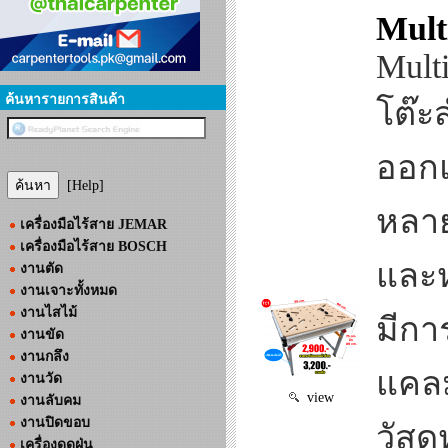
Mult
Mult
ค้นหารายการสินค้า
โต๊ะ
ออกแ
[Help]
หลาย
เครื่องมือไร้สาย JEMAR
เครื่องมือไร้สาย BOSCH
และ
งานตัด
งานเจาะทั้งหมด
งานไสไม้
มีกา
งานขัด
งานกลึง
แคลม
งานวัด
view
งานลับคม
งานปิดขอบ
วัสด
เครื่องดูดฝุ่น