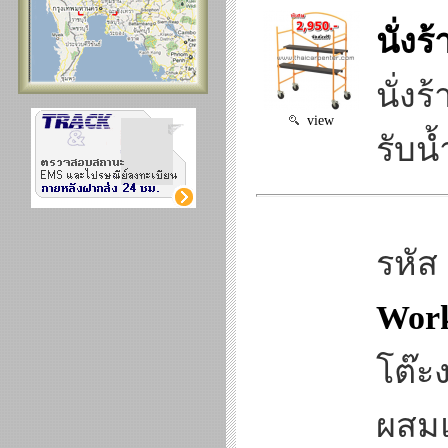
นั่ง
นั่ง
view
รับน
รหัส
Work
โต๊ะง
ผสมแ