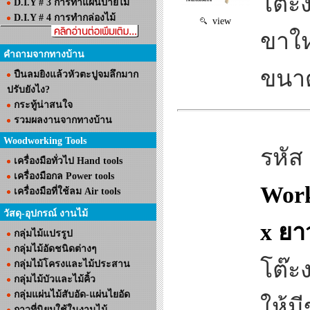
โต๊ะ
D.I.Y # 3 การทำแผ่นป้ายไม้
D.I.Y # 4 การทำกล่องไม้
view
ขาใ
คำถามจากทางบ้าน
ขนาด
ปืนลมยิงแล้วหัวตะปูจมลึกมาก
ปรับยังไง?
กระทู้น่าสนใจ
รวมผลงานจากทางบ้าน
Woodworking Tools
รหัส
เครื่องมือทั่วไป Hand tools
เครื่องมือกล Power tools
Work
เครื่องมือที่ใช้ลม Air tools
วัสดุ-อุปกรณ์ งานไม้
x ยา
กลุ่มไม้แปรรูป
กลุ่มไม้อัดชนิดต่างๆ
โต๊ะ
กลุ่มไม้โครงและไม้ประสาน
กลุ่มไม้บัวและไม้คิ้ว
กลุ่มแผ่นไม้สับอัด-แผ่นไยอัด
ให้ม
กาวที่นิยมใช้ในงานไม้