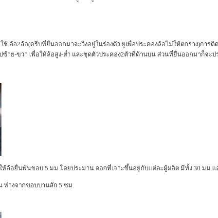
ช้ ล้อ2ล้อ(ครีบที่ยื่นออกมาจะวิ่งอยู่ในร่องตัว ยูเพื่อประคองล้อไม่ให้ตกราง)กา
าย-ขวา เพื่อให้ล้อสูง-ต่ำ และชุดตัวประคอง2ตัวที่ด้านบน ส่วนที่ยื่นออกมาก็จะป
ห้ล้อยื่นพ้นขอบ 5 มม.โดยประมาน ดอกที่เจาะขึ้นอยู่กับแต่ละผู้ผลิต มีทั้ง 30 มม.
าน ห่างจากขอบบานสัก 5 ซม.