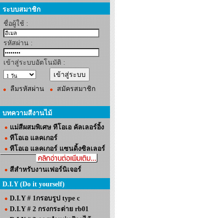
ระบบสมาชิก
ชื่อผู้ใช้ :
รหัสผ่าน :
เข้าสู่ระบบอัตโนมัติ :
ลืมรหัสผ่าน
สมัครสมาชิก
บทความสีงานไม้
แม่สีผสมพิเศษ ทีโอเอ คัลเลอร์อิ้ง
ทีโอเอ แลคเกอร์
ทีโอเอ แลคเกอร์ แซนดิ้งซิลเลอร์
สีสำหรับงานเฟอร์นิเจอร์
D.I.Y (Do it yourself)
D.I.Y # 1กรอบรูป type c
D.I.Y # 2 กรงกระต่าย rb01