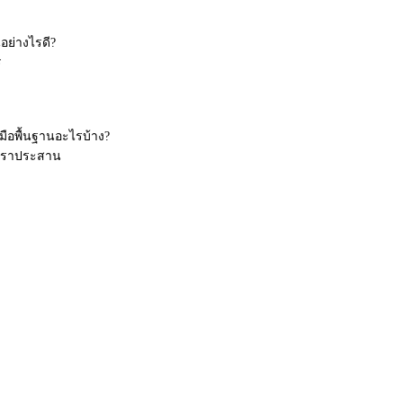
อย่างไรดี?
ร
งมือพื้นฐานอะไรบ้าง?
พาราประสาน