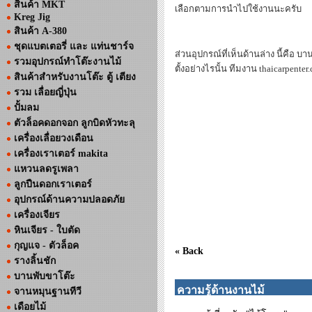
สินค้า MKT
เลือกตามการนำไปใช้งานนะครับ
Kreg Jig
สินค้า A-380
ชุดแบตเตอรี่ และ แท่นชาร์จ
ส่วนอุปกรณ์ที่เห็นด้านล่าง นี้คือ
รวมอุปกรณ์ทำโต๊ะงานไม้
ตั้งอย่างไรนั้น ทีมงาน thaicarpen
สินค้าสำหรับงานโต๊ะ ตู้ เตียง
รวม เลื่อยญี่ปุ่น
ปั้มลม
ตัวล็อคดอกจอก ลูกบิดหัวทะลุ
เครื่องเลื่อยวงเดือน
เครื่องเราเตอร์ makita
แหวนลดรูเพลา
ลูกปืนดอกเราเตอร์
อุปกรณ์ด้านความปลอดภัย
เครื่องเจียร
หินเจียร - ใบตัด
กุญแจ - ตัวล็อค
« Back
รางลิ้นชัก
บานพับขาโต๊ะ
ความรู้ด้านงานไม้
จานหมุนฐานทีวี
เดือยไม้