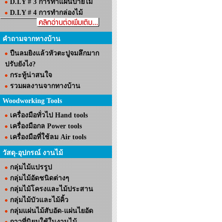
D.I.Y # 3 การทำแผ่นป้ายไม้
D.I.Y # 4 การทำกล่องไม้
คำถามจากทางบ้าน
ปืนลมยิงแล้วหัวตะปูจมลึกมาก
ปรับยังไง?
กระทู้น่าสนใจ
รวมผลงานจากทางบ้าน
Woodworking Tools
เครื่องมือทั่วไป Hand tools
เครื่องมือกล Power tools
เครื่องมือที่ใช้ลม Air tools
วัสดุ-อุปกรณ์ งานไม้
กลุ่มไม้แปรรูป
กลุ่มไม้อัดชนิดต่างๆ
กลุ่มไม้โครงและไม้ประสาน
กลุ่มไม้บัวและไม้คิ้ว
กลุ่มแผ่นไม้สับอัด-แผ่นไยอัด
กาวที่นิยมใช้ในงานไม้