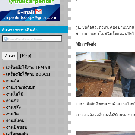
รูป. ชุดล้อและตัวประคอง บาน1บาน ใ
ค้นหารายการสินค้า
ถ้าบานกระดก ไม่สนิทโดยหมุนปีกไปซ้
วิธีการติดตั้ง
[Help]
เครื่องมือไร้สาย JEMAR
เครื่องมือไร้สาย BOSCH
งานตัด
งานเจาะทั้งหมด
งานไสไม้
งานขัด
1.เจาะฝังล้อที่ขอบบานด้านล่าง โดยใ
งานกลึง
งานวัด
เจาะวางล้อลงที่บานทั้ง2ด้านของบ
งานลับคม
งานปิดขอบ
เครื่องดูดฝุ่น