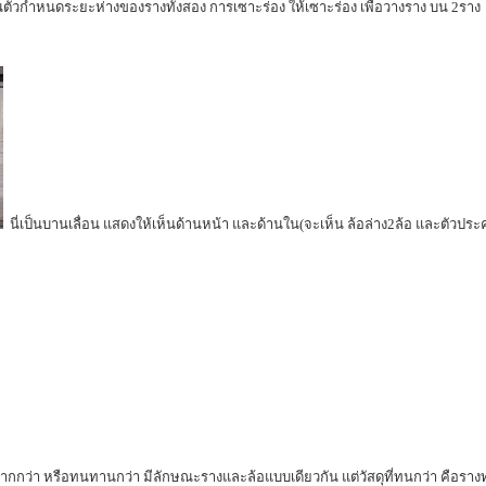
ตัวกำหนดระยะห่างของรางทั้งสอง การเซาะร่อง ให้เซาะร่อง เพื่อวางราง บน 2ราง
นี่เป็นบานเลื่อน แสดงให้เห็นด้านหน้า และด้านใน(จะเห็น ล้อล่าง2ล้อ และตัวป
กมากกว่า หรือทนทานกว่า มีลักษณะรางและล้อแบบเดียวกัน แต่วัสดุที่ทนกว่า คือรางทำ