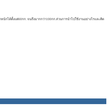
บน้ำหนักได้ตั้งแต่60กก. จนถึงมากกว่า100กก.ส่วนการนำไปใช้งานอย่างไรและติด