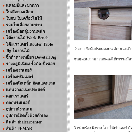
แคลมป์และปากกา
ใบเลื่อยวงเดือน
ใบกบ ใบเครื่องไสไม้
รวมใบเลื่อยสายพาน
เครื่องมือกลุ่มงานหนัก
โต๊ะงานไม้ Work Bench
โต๊ะเราเตอร์ Router Table
2.เจาะยึดตัวประคองบน ลักษณะเดีย
Jig ในงานไม้
จิ๊กทำหางเหยี่ยว Dovetail Jig
จนสุด(สะสามารถกดลงได้เพราะมีสปร
รางอลูมิเนียม รั้วตัด-รั้วซอย
เครื่องเราเตอร์
เครื่องทริมเมอร์
เครื่องตัดเหล็ก ตัดสแตนเลส
แท่นวางอเนกประสงค์
ดอกเราเตอร์
ดอกทริมเมอร์
อุปกรณ์งานลม
อุปกรณ์ติดตั้งด้วยตัวเอง
สินค้า thaicarpenter
3.เซาะร่อง ฝังราง โดยใช้เร้าเตอร์ 
สินค้า JEMAR