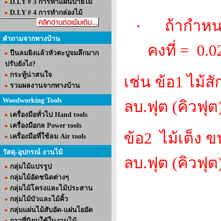
D.I.Y # 3 การทำแผ่นป้ายไม้
D.I.Y # 4 การทำกล่องไม้
·
ถ้ากำหน
คำถามจากทางบ้าน
คงที่
=
0.0
ปืนลมยิงแล้วหัวตะปูจมลึกมาก
ปรับยังไง?
กระทู้น่าสนใจ
เช่น ข้อ1 ไม้ส
รวมผลงานจากทางบ้าน
Woodworking Tools
ลบ.ฟุต (คิวฟุต
เครื่องมือทั่วไป Hand tools
เครื่องมือกล Power tools
ข้อ2
ไม้เต็ง 
เครื่องมือที่ใช้ลม Air tools
วัสดุ-อุปกรณ์ งานไม้
ลบ.ฟุต (คิวฟุต
กลุ่มไม้แปรรูป
กลุ่มไม้อัดชนิดต่างๆ
กลุ่มไม้โครงและไม้ประสาน
กลุ่มไม้บัวและไม้คิ้ว
กลุ่มแผ่นไม้สับอัด-แผ่นไยอัด
กาวที่นิยมใช้ในงานไม้