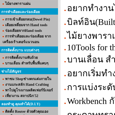
ไม้ยางพาราแผ่น
อยากทำงานไม้
การทำเดือยและร่องเดือย
บิลท์อิน(Buil
การเข้าเดือยกลม(Dowel Pin)
เดือยเหลี่ยมจาก Hand tools
ร่องเดือยจากHand tools
ไม้ยางพารา
การทำเดือยและร่องเดือย จาก
เครื่องเร้าเตอร์แนวนอน
10Tools for t
การติดตั้งบาน แบบต่างๆ
บานเลื่อน สำ
การติดตั้งบานพับถ้วย
บานเลื่อน สำหรับพื้นที่แคบๆ
อยากเริ่มทำง
ช่างไม้สัญจร
พาชม Shopช่างตกแต่งภายใน
การแบ่งระด
งานแกะสลัก Hand Crafting
พาไปดูโรงงานผลิตเฟอร์นิเจอร์
เที่ยวงาน สถาปนิก'52
Workbench ก
ลองทำดู คุณทำได้(D.I.Y)
ติดตั้ง Router ด้วยตัวคุณเอง
กระดาษทราย