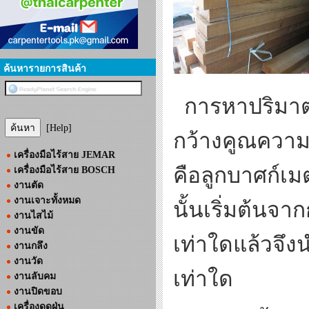
ค้นหารายการสินค้า
การหาปริมาตรไ
[Help]
กว้างคูณควา
เครื่องมือไร้สาย JEMAR
คือลูกบาศก์เ
เครื่องมือไร้สาย BOSCH
งานตัด
งานเจาะทั้งหมด
นั้นเริ่มต้น
งานไสไม้
งานขัด
เท่าใดแล้วจึ
งานกลึง
งานวัด
เท่าใด
งานลับคม
งานปิดขอบ
เครื่องดูดฝุ่น