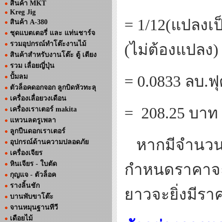
สินค้า MKT
Kreg Jig
= 1/12(แปลงเ
สินค้า A-380
ชุดแบตเตอรี่ และ แท่นชาร์จ
รวมอุปกรณ์ทำโต๊ะงานไม้
(ไม่ต้องแปลง)
สินค้าสำหรับงานโต๊ะ ตู้ เตียง
รวม เลื่อยญี่ปุ่น
ปั้มลม
=
0.0833 ลบ.ฟุ
ตัวล็อคดอกจอก ลูกบิดหัวทะลุ
เครื่องเลื่อยวงเดือน
=
208.25 บาท 
เครื่องเราเตอร์ makita
แหวนลดรูเพลา
ลูกปืนดอกเราเตอร์
หากมีจำนวนท
อุปกรณ์ด้านความปลอดภัย
เครื่องเจียร
หินเจียร - ใบตัด
กำหนดราคาจะดู
กุญแจ - ตัวล็อค
รางลิ้นชัก
ยาวจะยิ่งมีรา
บานพับขาโต๊ะ
จานหมุนฐานทีวี
เดือยไม้