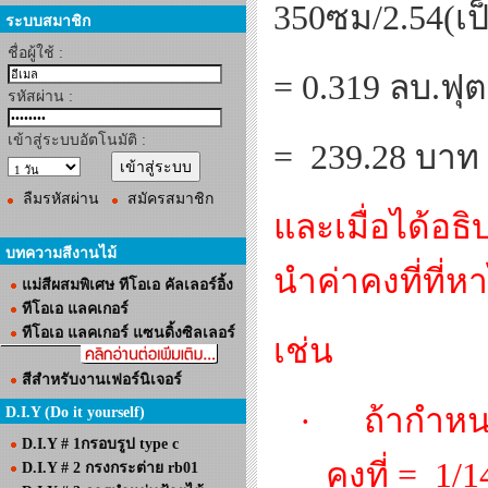
350
ซม/2.54(เป็
ระบบสมาชิก
ชื่อผู้ใช้ :
= 0.319
ลบ.ฟุต
รหัสผ่าน :
เข้าสู่ระบบอัตโนมัติ :
=
239.28 บาท 
ลืมรหัสผ่าน
สมัครสมาชิก
และเมื่อได้อธ
บทความสีงานไม้
นำค่าคงที่ที่
แม่สีผสมพิเศษ ทีโอเอ คัลเลอร์อิ้ง
ทีโอเอ แลคเกอร์
ทีโอเอ แลคเกอร์ แซนดิ้งซิลเลอร์
เช่น
สีสำหรับงานเฟอร์นิเจอร์
·
ถ้ากำหน
D.I.Y (Do it yourself)
D.I.Y # 1กรอบรูป type c
คงที่
=
1/1
D.I.Y # 2 กรงกระต่าย rb01