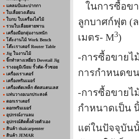
ในการซื้อขาย
แคลมป์และปากกา
ใบเลื่อยวงเดือน
ลูกบาศก์ฟุต (ล
ใบกบ ใบเครื่องไสไม้
รวมใบเลื่อยสายพาน
3
เครื่องมือกลุ่มงานหนัก
เมตร-
M
)
โต๊ะงานไม้ Work Bench
โต๊ะเราเตอร์ Router Table
Jig ในงานไม้
-
การซื้อขายไม
จิ๊กทำหางเหยี่ยว Dovetail Jig
รางอลูมิเนียม รั้วตัด-รั้วซอย
การกำหนดขนาด
เครื่องเราเตอร์
เครื่องทริมเมอร์
เครื่องตัดเหล็ก ตัดสแตนเลส
-การซื้อขายไม
แท่นวางอเนกประสงค์
ดอกเราเตอร์
กำหนาดเป็น นิ
ดอกทริมเมอร์
อุปกรณ์งานลม
อุปกรณ์ติดตั้งด้วยตัวเอง
แต่ในปัจจุบันน
สินค้า thaicarpenter
สินค้า JEMAR