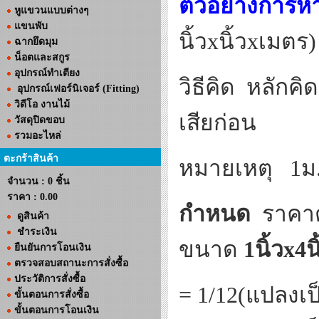
ตัวอย่างการ
หูแขวนแบบต่างๆ
แขนพับ
นิ้ว
x
นิ้ว
x
เมตร)
ฉากยึดมุม
น็อตและสกูร
อุปกรณ์ทำเตียง
วิธีคิด
หลักคิด
อุปกรณ์เฟอร์นิเจอร์ (Fitting)
วิดีโอ งานไม้
เสียก่อน
วัสดุปิดขอบ
รวมอะไหล่
ตะกร้าสินค้า
หมายเหตุ
1ม
จำนวน : 0 ชิ้น
ราคา :
0.00
กำหนด
ราคาต
ดูสินค้า
ชำระเงิน
ขนาด
1
นิ้ว
x4
น
ยืนยันการโอนเงิน
ตรวจสอบสถานะการสั่งซื้อ
ประวัติการสั่งซื้อ
=
1/12(แปลงเ
ขั้นตอนการสั่งซื้อ
ขั้นตอนการโอนเงิน