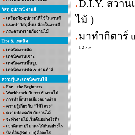
D.I.Y. สว่า
วัสดุ-อุปกรณ์ งานสี
ไม้ )
เครื่องมือ-อุปกรณ์ที่ใช้ในงานสี
แนะนำวัสดุสิ้นเปลืองในงานสี
กระดาษทรายกับงานไม้
มาทำกีตาร์ u
Tips & เทคนิค
›
»
1
2
เทคนิคงานตัด
เทคนิคงานเจาะ
เทคนิคงานขึ้นรูป
เทคนิคงานขัด & งานทำสี
ความรู้และเทคนิคงานไม้
For... the Beginners
Workbench กับการทำงานไม้
การทำจิ๊กปาดเอียงอย่างง่าย
ความรู้เกี่ยวกับ "ไม้โครง"
ความปลอดภัย กับงานไม้
จะทำงานไม้เริ่มต้นอย่างไรดี?
เขาคิดหาปริมาตรไม้กันอย่างไร
บิลท์อิน(Built in)คืออะไร