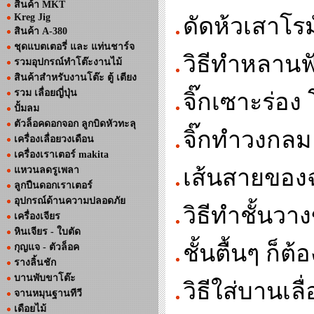
สินค้า MKT
Kreg Jig
ดัดห้วเสาโรม
สินค้า A-380
ชุดแบตเตอรี่ และ แท่นชาร์จ
วิธีทําหลาน
รวมอุปกรณ์ทำโต๊ะงานไม้
สินค้าสำหรับงานโต๊ะ ตู้ เตียง
รวม เลื่อยญี่ปุ่น
จิ๊กเซาะร่อง
ปั้มลม
ตัวล็อคดอกจอก ลูกบิดหัวทะลุ
จิ๊กทําวงกลม
เครื่องเลื่อยวงเดือน
เครื่องเราเตอร์ makita
แหวนลดรูเพลา
เส้นสายของฉ
ลูกปืนดอกเราเตอร์
อุปกรณ์ด้านความปลอดภัย
วิธีทําชั้นว
เครื่องเจียร
หินเจียร - ใบตัด
ชั้นตื้นๆ ก็
กุญแจ - ตัวล็อค
รางลิ้นชัก
บานพับขาโต๊ะ
วิธีใส่บานเลื
จานหมุนฐานทีวี
เดือยไม้