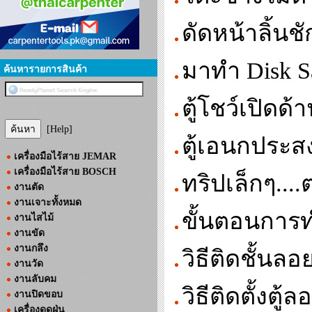
ดัดหน้าลิ้นช
มาทำ Disk S
ค้นหารายการสินค้า
ตู้โชว์เปิดด
[Help]
ตู้เอนกประสง
เครื่องมือไร้สาย JEMAR
เครื่องมือไร้สาย BOSCH
ทริปเล็กๆ..
งานตัด
งานเจาะทั้งหมด
ขั้นตอนการทํ
งานไสไม้
งานขัด
งานกลึง
วิธีติดชั้นล
งานวัด
งานลับคม
วิธีติดตั้งตู
งานปิดขอบ
เครื่องดูดฝุ่น