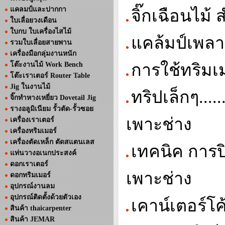
แคลมป์และปากกา
จิ๊กเฉือนไม้ 
ใบเลื่อยวงเดือน
ใบกบ ใบเครื่องไสไม้
แคล้มป์เพลา
รวมใบเลื่อยสายพาน
เครื่องมือกลุ่มงานหนัก
โต๊ะงานไม้ Work Bench
การใช้ทริมเมอ
โต๊ะเราเตอร์ Router Table
Jig ในงานไม้
ทริปเล็กๆ...
จิ๊กทำหางเหยี่ยว Dovetail Jig
รางอลูมิเนียม รั้วตัด-รั้วซอย
เพาะช่าง
เครื่องเราเตอร์
เครื่องทริมเมอร์
เครื่องตัดเหล็ก ตัดสแตนเลส
เทคนิค การป
แท่นวางอเนกประสงค์
ดอกเราเตอร์
เพาะช่าง
ดอกทริมเมอร์
อุปกรณ์งานลม
อุปกรณ์ติดตั้งด้วยตัวเอง
เคาน์เตอร์โ
สินค้า thaicarpenter
สินค้า JEMAR