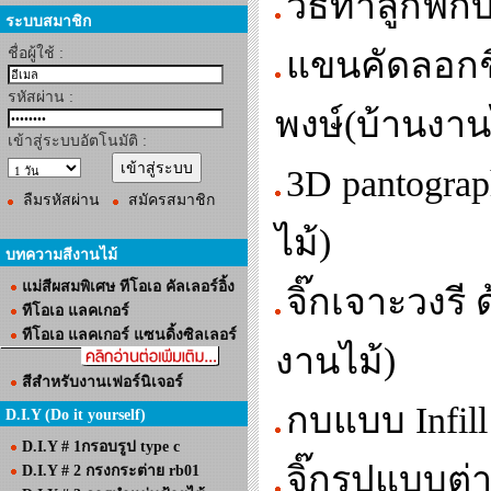
วิธีทําลูกฟั
ระบบสมาชิก
ชื่อผู้ใช้ :
แขนคัดลอกชิ้
รหัสผ่าน :
พงษ์(บ้านงาน
เข้าสู่ระบบอัตโนมัติ :
3D pantograp
ลืมรหัสผ่าน
สมัครสมาชิก
ไม้)
บทความสีงานไม้
แม่สีผสมพิเศษ ทีโอเอ คัลเลอร์อิ้ง
จิ๊กเจาะวงรี
ทีโอเอ แลคเกอร์
ทีโอเอ แลคเกอร์ แซนดิ้งซิลเลอร์
งานไม้)
สีสำหรับงานเฟอร์นิเจอร์
กบแบบ Infill
D.I.Y (Do it yourself)
D.I.Y # 1กรอบรูป type c
จิ๊กรูปแบบต
D.I.Y # 2 กรงกระต่าย rb01