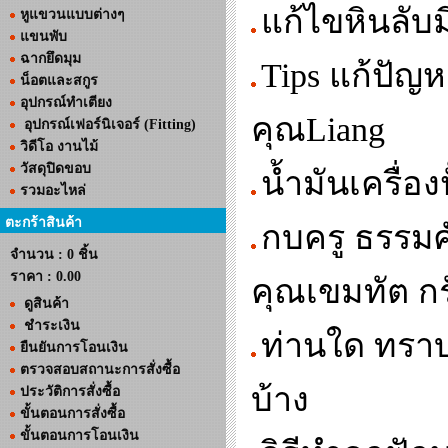
แก้ไขหินลับม
หูแขวนแบบต่างๆ
แขนพับ
ฉากยึดมุม
Tips แก้ปัญ
น็อตและสกูร
อุปกรณ์ทำเตียง
คุณLiang
อุปกรณ์เฟอร์นิเจอร์ (Fitting)
วิดีโอ งานไม้
วัสดุปิดขอบ
น้ำมันเครื่อง
รวมอะไหล่
ตะกร้าสินค้า
กบครู ธรรมศั
จำนวน : 0 ชิ้น
ราคา :
0.00
คุณเขมทัต กรั
ดูสินค้า
ชำระเงิน
ท่านใด ทราบว
ยืนยันการโอนเงิน
ตรวจสอบสถานะการสั่งซื้อ
บ้าง
ประวัติการสั่งซื้อ
ขั้นตอนการสั่งซื้อ
ขั้นตอนการโอนเงิน