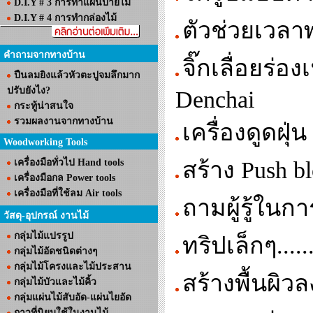
D.I.Y # 3 การทำแผ่นป้ายไม้
D.I.Y # 4 การทำกล่องไม้
ตัวช่วยเวลา
คำถามจากทางบ้าน
จิ๊กเลื่อยร่
ปืนลมยิงแล้วหัวตะปูจมลึกมาก
ปรับยังไง?
Denchai
กระทู้น่าสนใจ
รวมผลงานจากทางบ้าน
เครื่องดูดฝ
Woodworking Tools
เครื่องมือทั่วไป Hand tools
สร้าง Push b
เครื่องมือกล Power tools
เครื่องมือที่ใช้ลม Air tools
ถามผู้รู้ใน
วัสดุ-อุปกรณ์ งานไม้
กลุ่มไม้แปรรูป
ทริปเล็กๆ...
กลุ่มไม้อัดชนิดต่างๆ
กลุ่มไม้โครงและไม้ประสาน
สร้างพื้นผิว
กลุ่มไม้บัวและไม้คิ้ว
กลุ่มแผ่นไม้สับอัด-แผ่นไยอัด
กาวที่นิยมใช้ในงานไม้