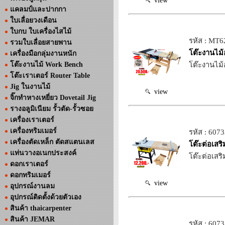
view
แคลมป์และปากกา
ใบเลื่อยวงเดือน
ใบกบ ใบเครื่องไสไม้
รหัส : MT6
รวมใบเลื่อยสายพาน
โต๊ะงานไม้
เครื่องมือกลุ่มงานหนัก
โต๊ะงานไม้ Work Bench
โต๊ะงานไม้
โต๊ะเราเตอร์ Router Table
Jig ในงานไม้
view
จิ๊กทำหางเหยี่ยว Dovetail Jig
รางอลูมิเนียม รั้วตัด-รั้วซอย
เครื่องเราเตอร์
เครื่องทริมเมอร์
รหัส : 607
เครื่องตัดเหล็ก ตัดสแตนเลส
โต๊ะต่อเสร
แท่นวางอเนกประสงค์
โต๊ะต่อเสร
ดอกเราเตอร์
ดอกทริมเมอร์
view
อุปกรณ์งานลม
อุปกรณ์ติดตั้งด้วยตัวเอง
สินค้า thaicarpenter
สินค้า JEMAR
รหัส : 607