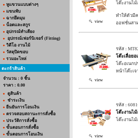
โต๊ะงานไม้
หูแขวนแบบต่างๆ
แขนพับ
ทำให้ตัวม
ฉากยึดมุม
view
ออฟชั่นสาม
น็อตและสกูร
อุปกรณ์ทำเตียง
อุปกรณ์เฟอร์นิเจอร์ (Fitting)
วิดีโอ งานไม้
รหัส : MT8
วัสดุปิดขอบ
โต๊ะเลื่อย
รวมอะไหล่
โต๊ะอเนกประ
ตะกร้าสินค้า
หน้าโต๊ะเจ
จำนวน : 0 ชิ้น
view
ราคา :
0.00
ดูสินค้า
ชำระเงิน
รหัส : 608
ยืนยันการโอนเงิน
โต๊ะงานไม้
ตรวจสอบสถานะการสั่งซื้อ
โต๊ะงานไม้
ประวัติการสั่งซื้อ
ขั้นตอนการสั่งซื้อ
ขั้นตอนการโอนเงิน
view