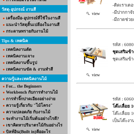
-ติดเราเตอร
วัสดุ-อุปกรณ์ งานสี
-มีปากกาจับ
view
เครื่องมือ-อุปกรณ์ที่ใช้ในงานสี
-มีถาดช่วยต
แนะนำวัสดุสิ้นเปลืองในงานสี
กระดาษทรายกับงานไม้
Tips & เทคนิค
รหัส : 608
เทคนิคงานตัด
ชุดเสริมข
เทคนิคงานเจาะ
ชุดเสริมข้
เทคนิคงานขึ้นรูป
เทคนิคงานขัด & งานทำสี
view
ความรู้และเทคนิคงานไม้
For... the Beginners
Workbench กับการทำงานไม้
การทำจิ๊กปาดเอียงอย่างง่าย
รหัส : 606
ความรู้เกี่ยวกับ "ไม้โครง"
โต๊ะเลื่อย
ความปลอดภัย กับงานไม้
โต๊ะเลื่อย
จะทำงานไม้เริ่มต้นอย่างไรดี?
เป็นโต๊ะงา
เขาคิดหาปริมาตรไม้กันอย่างไร
view
บิลท์อิน(Built in)คืออะไร