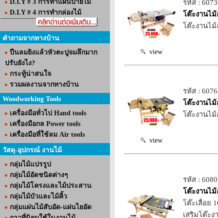
D.I.Y # 3 การทำแผ่นป้ายไม้
รหัส : 607
D.I.Y # 4 การทำกล่องไม้
โต๊ะงานไม
โต๊ะงานไม้
คำถามจากทางบ้าน
view
ปืนลมยิงแล้วหัวตะปูจมลึกมาก
ปรับยังไง?
กระทู้น่าสนใจ
รวมผลงานจากทางบ้าน
รหัส : 607
Woodworking Tools
โต๊ะงานไม
เครื่องมือทั่วไป Hand tools
โต๊ะงานไม้
เครื่องมือกล Power tools
เครื่องมือที่ใช้ลม Air tools
view
วัสดุ-อุปกรณ์ งานไม้
กลุ่มไม้แปรรูป
กลุ่มไม้อัดชนิดต่างๆ
รหัส : 608
กลุ่มไม้โครงและไม้ประสาน
โต๊ะงานไม
กลุ่มไม้บัวและไม้คิ้ว
โต๊ะเลื่อ
กลุ่มแผ่นไม้สับอัด-แผ่นไยอัด
เสริมโต๊ะง
กาวที่นิยมใช้ในงานไม้