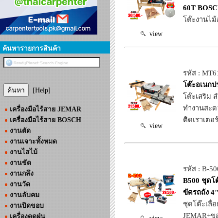
60T BOSC
โต๊ะงานไม
view
ค้นหารายการสินค้า
รหัส : MT6
โต๊ะอเนกประ
[Help]
โต๊ะเสริม ส
ทำงานสะด
เครื่องมือไร้สาย JEMAR
ติดเราเตอร์
เครื่องมือไร้สาย BOSCH
view
งานตัด
งานเจาะทั้งหมด
งานไสไม้
งานขัด
รหัส : B-50
งานกลึง
B500 ชุดโ
งานวัด
ขัดรถถัง
งานลับคม
ชุดโต๊ะเลื
งานปิดขอบ
JEMAR+ข
เครื่องดูดฝุ่น