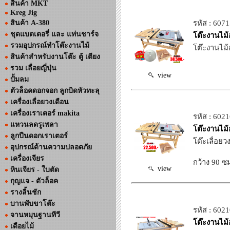
สินค้า MKT
Kreg Jig
สินค้า A-380
รหัส : 607
ชุดแบตเตอรี่ และ แท่นชาร์จ
โต๊ะงานไม
รวมอุปกรณ์ทำโต๊ะงานไม้
โต๊ะงานไม้
สินค้าสำหรับงานโต๊ะ ตู้ เตียง
รวม เลื่อยญี่ปุ่น
view
ปั้มลม
ตัวล็อคดอกจอก ลูกบิดหัวทะลุ
เครื่องเลื่อยวงเดือน
เครื่องเราเตอร์ makita
รหัส : 602
แหวนลดรูเพลา
โต๊ะงานไม
ลูกปืนดอกเราเตอร์
โต๊ะเลื่อย
อุปกรณ์ด้านความปลอดภัย
เครื่องเจียร
กว้าง 90 ซ
view
หินเจียร - ใบตัด
กุญแจ - ตัวล็อค
รางลิ้นชัก
บานพับขาโต๊ะ
รหัส : 602
จานหมุนฐานทีวี
โต๊ะงานไม
เดือยไม้