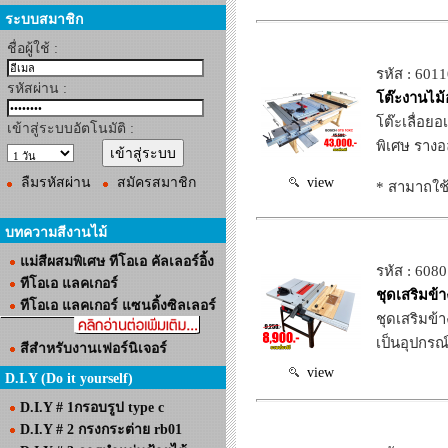
ระบบสมาชิก
ชื่อผู้ใช้ :
รหัส : 601
รหัสผ่าน :
โต๊ะงานไม
โต๊ะเลื่อย
เข้าสู่ระบบอัตโนมัติ :
พิเศษ รางอล
ลืมรหัสผ่าน
สมัครสมาชิก
view
* สามาถใช้ร
บทความสีงานไม้
แม่สีผสมพิเศษ ทีโอเอ คัลเลอร์อิ้ง
รหัส : 608
ทีโอเอ แลคเกอร์
ชุดเสริมข้
ทีโอเอ แลคเกอร์ แซนดิ้งซิลเลอร์
ชุดเสริมข้
เป็นอุปกรณ์
สีสำหรับงานเฟอร์นิเจอร์
view
D.I.Y (Do it yourself)
D.I.Y # 1กรอบรูป type c
D.I.Y # 2 กรงกระต่าย rb01