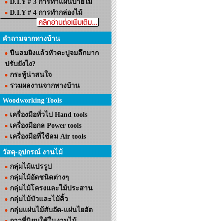
D.I.Y # 3 การทำแผ่นป้ายไม้
D.I.Y # 4 การทำกล่องไม้
คำถามจากทางบ้าน
ปืนลมยิงแล้วหัวตะปูจมลึกมาก
ปรับยังไง?
กระทู้น่าสนใจ
รวมผลงานจากทางบ้าน
Woodworking Tools
เครื่องมือทั่วไป Hand tools
เครื่องมือกล Power tools
เครื่องมือที่ใช้ลม Air tools
วัสดุ-อุปกรณ์ งานไม้
กลุ่มไม้แปรรูป
กลุ่มไม้อัดชนิดต่างๆ
กลุ่มไม้โครงและไม้ประสาน
กลุ่มไม้บัวและไม้คิ้ว
กลุ่มแผ่นไม้สับอัด-แผ่นไยอัด
กาวที่นิยมใช้ในงานไม้