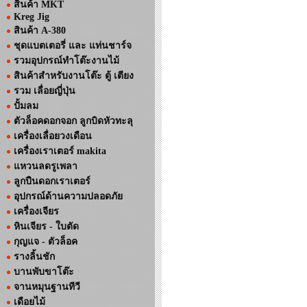
สินค้า MKT
Kreg Jig
สินค้า A-380
ชุดแบตเตอรี่ และ แท่นชาร์จ
รวมอุปกรณ์ทำโต๊ะงานไม้
สินค้าสำหรับงานโต๊ะ ตู้ เตียง
รวม เลื่อยญี่ปุ่น
ปั้มลม
ตัวล็อคดอกจอก ลูกบิดหัวทะลุ
เครื่องเลื่อยวงเดือน
เครื่องเราเตอร์ makita
แหวนลดรูเพลา
ลูกปืนดอกเราเตอร์
อุปกรณ์ด้านความปลอดภัย
เครื่องเจียร
หินเจียร - ใบตัด
กุญแจ - ตัวล็อค
รางลิ้นชัก
บานพับขาโต๊ะ
จานหมุนฐานทีวี
เดือยไม้