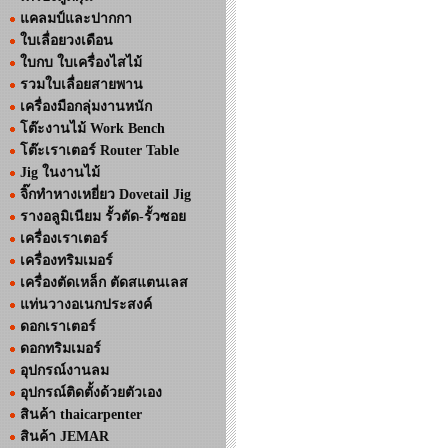
แคลมป์และปากกา
ใบเลื่อยวงเดือน
ใบกบ ใบเครื่องไสไม้
รวมใบเลื่อยสายพาน
เครื่องมือกลุ่มงานหนัก
โต๊ะงานไม้ Work Bench
โต๊ะเราเตอร์ Router Table
Jig ในงานไม้
จิ๊กทำหางเหยี่ยว Dovetail Jig
รางอลูมิเนียม รั้วตัด-รั้วซอย
เครื่องเราเตอร์
เครื่องทริมเมอร์
เครื่องตัดเหล็ก ตัดสแตนเลส
แท่นวางอเนกประสงค์
ดอกเราเตอร์
ดอกทริมเมอร์
อุปกรณ์งานลม
อุปกรณ์ติดตั้งด้วยตัวเอง
สินค้า thaicarpenter
สินค้า JEMAR