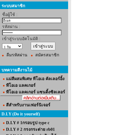
ระบบสมาชิก
ชื่อผู้ใช้ :
รหัสผ่าน :
เข้าสู่ระบบอัตโนมัติ :
ลืมรหัสผ่าน
สมัครสมาชิก
บทความสีงานไม้
แม่สีผสมพิเศษ ทีโอเอ คัลเลอร์อิ้ง
ทีโอเอ แลคเกอร์
ทีโอเอ แลคเกอร์ แซนดิ้งซิลเลอร์
สีสำหรับงานเฟอร์นิเจอร์
D.I.Y (Do it yourself)
D.I.Y # 1กรอบรูป type c
D.I.Y # 2 กรงกระต่าย rb01