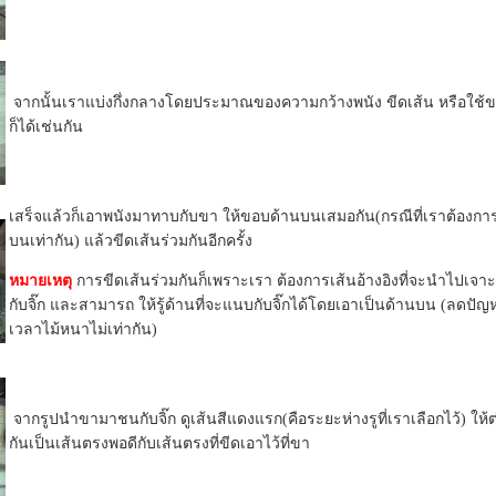
จากนั้นเราแบ่งกึ่งกลางโดยประมาณของความกว้างพนัง ขีดเส้น หรือใช้ข
ก็ได้เช่นกัน
เสร็จแล้วก็เอาพนังมาทาบกับขา ให้ขอบด้านบนเสมอกัน(กรณีที่เราต้องก
บนเท่ากัน) แล้วขีดเส้นร่วมกันอีกครั้ง
หมายเหตุ
การขีดเส้นร่วมกันก็เพราะเรา ต้องการเส้นอ้างอิงที่จะนำไปเจาะ
กับจิ๊ก และสามารถ ให้รู้ด้านที่จะแนบกับจิ๊กได้โดยเอาเป็นด้านบน (ลดปัญ
เวลาไม้หนาไม่เท่ากัน)
จากรูปนำขามาชนกับจิ๊ก ดูเส้นสีแดงแรก(คือระยะห่างรูที่เราเลือกไว้) ให้
กันเป็นเส้นตรงพอดีกับเส้นตรงที่ขีดเอาไว้ที่ขา