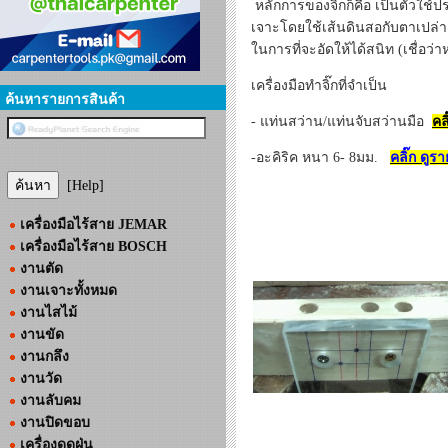
หลักการของจิ๊กก็คือ เป็นตัวใช
เจาะโดยใช้เส้นดินสอกับตาเปล่
ในการที่จะอัดให้ได้สนิท (เชื่อว
เครื่องมือทำจิ๊กที่จำเป็น
ค้นหารายการสินค้า
- แท่นสว่าน/แท่นจับสว่านมือ
คล
-อะคิริค หนา 6- 8มม.
คลิ๊ก ดูร
[Help]
เครื่องมือไร้สาย JEMAR
เครื่องมือไร้สาย BOSCH
งานตัด
งานเจาะทั้งหมด
งานไสไม้
งานขัด
งานกลึง
งานวัด
งานลับคม
งานปิดขอบ
เครื่องดูดฝุ่น