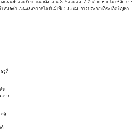
ย่างแม่นยำและรักษาแนวดิ่ง แกน X-YและแนวZ อีกด้วย หากไม่ใช้จิ๊ก การ
างกำหนดตำแหน่งลงหากสไลด์แม้เพียง 0.5มม. การประกอบก็จะเกิดปัญหา
รูที่
ส้น
ินลาก
ผู้
ด
ต์