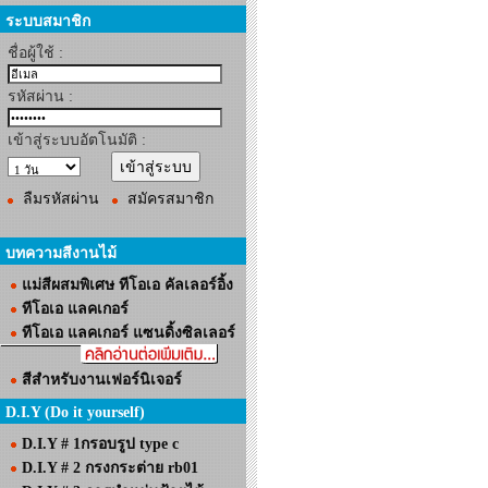
ระบบสมาชิก
ชื่อผู้ใช้ :
รหัสผ่าน :
เข้าสู่ระบบอัตโนมัติ :
ลืมรหัสผ่าน
สมัครสมาชิก
บทความสีงานไม้
แม่สีผสมพิเศษ ทีโอเอ คัลเลอร์อิ้ง
ทีโอเอ แลคเกอร์
ทีโอเอ แลคเกอร์ แซนดิ้งซิลเลอร์
สีสำหรับงานเฟอร์นิเจอร์
D.I.Y (Do it yourself)
D.I.Y # 1กรอบรูป type c
D.I.Y # 2 กรงกระต่าย rb01