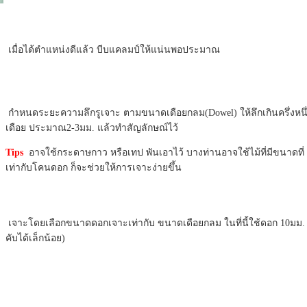
เมื่อได้ตำแหน่งดีแล้ว บีบแคลมป์ให้แน่นพอประมาณ
กำหนดระยะความลึกรูเจาะ ตามขนาดเดือยกลม(Dowel) ให้ลึกเกินครึ่งหนึ
เดือย ประมาณ2-3มม. แล้วทำสัญลักษณ์ไว้
Tips
อาจใช้กระดาษกาว หรือเทป พันเอาไว้ บางท่านอาจใช้ไม้ที่มีขนาดที่
เท่ากับโคนดอก ก็จะช่วยให้การเจาะง่ายขึ้น
เจาะโดยเลือกขนาดดอกเจาะเท่ากับ ขนาดเดือยกลม ในที่นี้ใช้ดอก 10มม.
คับได้เล็กน้อย)