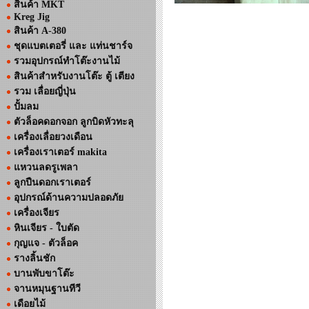
สินค้า MKT
Kreg Jig
สินค้า A-380
ชุดแบตเตอรี่ และ แท่นชาร์จ
รวมอุปกรณ์ทำโต๊ะงานไม้
สินค้าสำหรับงานโต๊ะ ตู้ เตียง
รวม เลื่อยญี่ปุ่น
ปั้มลม
ตัวล็อคดอกจอก ลูกบิดหัวทะลุ
เครื่องเลื่อยวงเดือน
เครื่องเราเตอร์ makita
แหวนลดรูเพลา
ลูกปืนดอกเราเตอร์
อุปกรณ์ด้านความปลอดภัย
เครื่องเจียร
หินเจียร - ใบตัด
กุญแจ - ตัวล็อค
รางลิ้นชัก
บานพับขาโต๊ะ
จานหมุนฐานทีวี
เดือยไม้