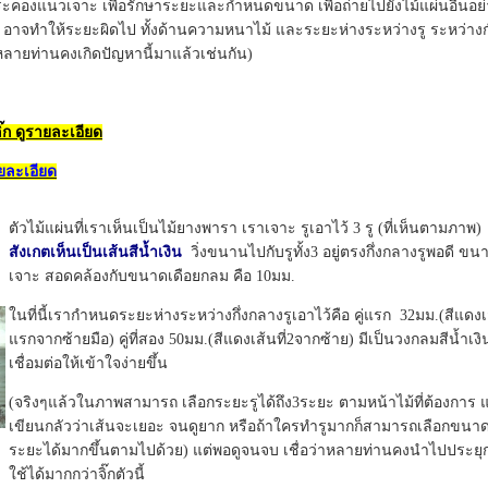
้ประคองแนวเจาะ เพื่อรักษาระยะและกำหนดขนาด เพื่อถ่ายไปยังไม้แผ่นอื่นอ
า อาจทำให้ระยะผิดไป ทั้งด้านความหนาไม้ และระยะห่างระหว่างรู ระหว่
่าหลายท่านคงเกิดปัญหานี้มาแล้วเช่นกัน)
ิ๊ก ดูรายละเอียด
ายละเอียด
ตัวไม้แผ่นที่เราเห็นเป็นไม้ยางพารา เราเจาะ รูเอาไว้ 3 รู (ที่เห็นตามภาพ)
สังเกตเห็นเป็นเส้นสีน้ำเงิน
วิ่งขนานไปกับรูทั้ง3 อยู่ตรงกึ่งกลางรูพอดี ขนาด
เจาะ สอดคล้องกับขนาดเดือยกลม คือ 10มม.
ในที่นี้เรากำหนดระยะห่างระหว่างกึ่งกลางรูเอาไว้คือ คู่แรก 32มม.(สีแดงเ
แรกจากซ้ายมือ) คู่ที่สอง 50มม.(สีแดงเส้นที่2จากซ้าย) มีเป็นวงกลมสีน้ำเง
เชื่อมต่อให้เข้าใจง่ายขึ้น
(จริงๆแล้วในภาพสามารถ เลือกระยะรูได้ถึง3ระยะ ตามหน้าไม้ที่ต้องการ แต่
เขียนกลัวว่าเส้นจะเยอะ จนดูยาก หรือถ้าใครทำรูมากก็สามารถเลือกขนา
ระยะได้มากขึ้นตามไปด้วย) แต่พอดูจนจบ เชื่อว่าหลายท่านคงนำไปประยุก
ใช้ได้มากกว่าจิ๊กตัวนี้