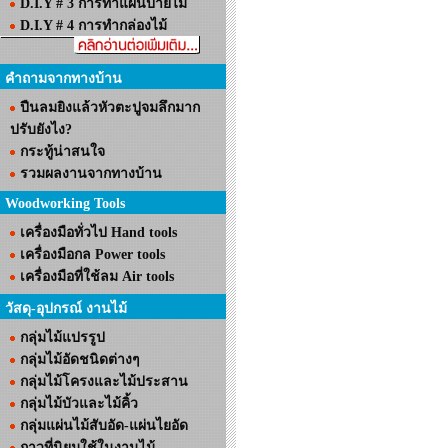
D.I.Y # 3 การทำแผ่นป้ายไม้
D.I.Y # 4 การทำกล่องไม้
คำถามจากทางบ้าน
ปืนลมยิงแล้วหัวตะปูจมลึกมาก
ปรับยังไง?
กระทู้น่าสนใจ
รวมผลงานจากทางบ้าน
Woodworking Tools
เครื่องมือทั่วไป Hand tools
เครื่องมือกล Power tools
เครื่องมือที่ใช้ลม Air tools
วัสดุ-อุปกรณ์ งานไม้
กลุ่มไม้แปรรูป
กลุ่มไม้อัดชนิดต่างๆ
กลุ่มไม้โครงและไม้ประสาน
กลุ่มไม้บัวและไม้คิ้ว
กลุ่มแผ่นไม้สับอัด-แผ่นไยอัด
กาวที่นิยมใช้ในงานไม้