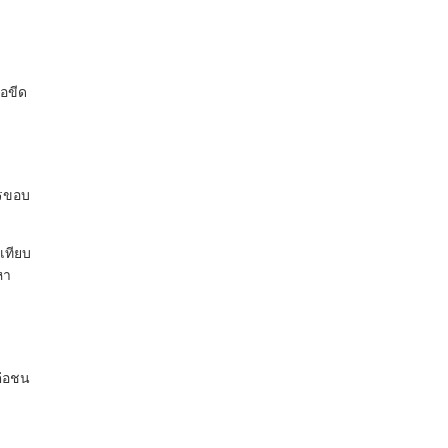
อขีด
ารขอบ
เทียบ
หา
ต่อชน