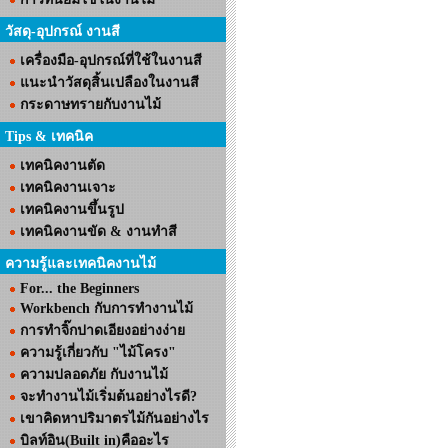
วัสดุ-อุปกรณ์ งานสี
เครื่องมือ-อุปกรณ์ที่ใช้ในงานสี
แนะนำวัสดุสิ้นเปลืองในงานสี
กระดาษทรายกับงานไม้
Tips & เทคนิค
เทคนิคงานตัด
เทคนิคงานเจาะ
เทคนิคงานขึ้นรูป
เทคนิคงานขัด & งานทำสี
ความรู้และเทคนิคงานไม้
For... the Beginners
Workbench กับการทำงานไม้
การทำจิ๊กปาดเอียงอย่างง่าย
ความรู้เกี่ยวกับ "ไม้โครง"
ความปลอดภัย กับงานไม้
จะทำงานไม้เริ่มต้นอย่างไรดี?
เขาคิดหาปริมาตรไม้กันอย่างไร
บิลท์อิน(Built in)คืออะไร