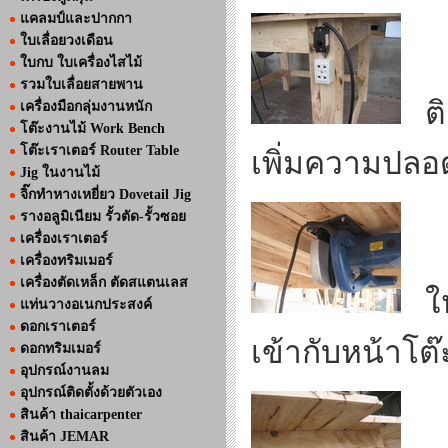
แคลมป์และปากกา
ใบเลื่อยวงเดือน
ใบกบ ใบเครื่องไสไม้
รวมใบเลื่อยสายพาน
ติด
เครื่องมือกลุ่มงานหนัก
โต๊ะงานไม้ Work Bench
โต๊ะเราเตอร์ Router Table
เพิ่มความปลอ
Jig ในงานไม้
จิ๊กทำหางเหยี่ยว Dovetail Jig
รางอลูมิเนียม รั้วตัด-รั้วซอย
เครื่องเราเตอร์
เครื่องทริมเมอร์
เครื่องตัดเหล็ก ตัดสแตนเลส
ให้
แท่นวางอเนกประสงค์
ดอกเราเตอร์
เข้ากับหน้าโต๊
ดอกทริมเมอร์
อุปกรณ์งานลม
อุปกรณ์ติดตั้งด้วยตัวเอง
สินค้า thaicarpenter
สินค้า JEMAR