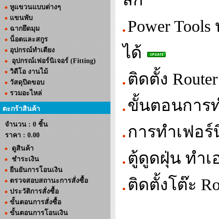
หูแขวนแบบต่างๆ
แขนพับ
Power Tool
ฉากยึดมุม
น็อตและสกูร
ได้
อุปกรณ์ทำเตียง
อุปกรณ์เฟอร์นิเจอร์ (Fitting)
วิดีโอ งานไม้
ติดตั้ง Route
วัสดุปิดขอบ
รวมอะไหล่
ขั้นตอนการท
ตะกร้าสินค้า
จำนวน : 0 ชิ้น
การทำเฟอร์น
ราคา :
0.00
ดูสินค้า
ตู้ดูดฝุ่น ทำ
ชำระเงิน
ยืนยันการโอนเงิน
ติดตั้งโต๊ะ R
ตรวจสอบสถานะการสั่งซื้อ
ประวัติการสั่งซื้อ
ขั้นตอนการสั่งซื้อ
ขั้นตอนการโอนเงิน