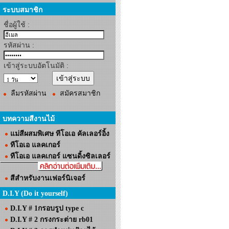
ระบบสมาชิก
ชื่อผู้ใช้ :
รหัสผ่าน :
เข้าสู่ระบบอัตโนมัติ :
ลืมรหัสผ่าน
สมัครสมาชิก
บทความสีงานไม้
แม่สีผสมพิเศษ ทีโอเอ คัลเลอร์อิ้ง
ทีโอเอ แลคเกอร์
ทีโอเอ แลคเกอร์ แซนดิ้งซิลเลอร์
สีสำหรับงานเฟอร์นิเจอร์
D.I.Y (Do it yourself)
D.I.Y # 1กรอบรูป type c
D.I.Y # 2 กรงกระต่าย rb01