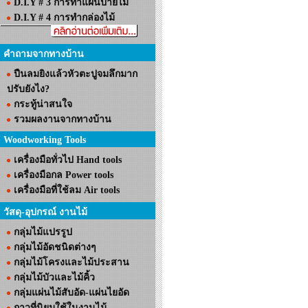
D.I.Y # 3 การทำแผ่นป้ายไม้
D.I.Y # 4 การทำกล่องไม้
คำถามจากทางบ้าน
ปืนลมยิงแล้วหัวตะปูจมลึกมาก
ปรับยังไง?
กระทู้น่าสนใจ
รวมผลงานจากทางบ้าน
Woodworking Tools
เครื่องมือทั่วไป Hand tools
เครื่องมือกล Power tools
เครื่องมือที่ใช้ลม Air tools
วัสดุ-อุปกรณ์ งานไม้
กลุ่มไม้แปรรูป
กลุ่มไม้อัดชนิดต่างๆ
กลุ่มไม้โครงและไม้ประสาน
กลุ่มไม้บัวและไม้คิ้ว
กลุ่มแผ่นไม้สับอัด-แผ่นไยอัด
กาวที่นิยมใช้ในงานไม้