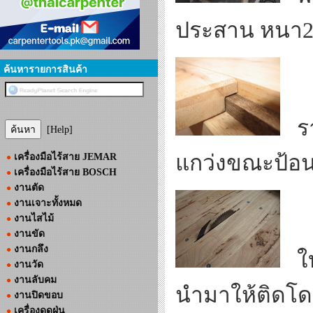
ประสาน หนา2
ค้นหารายการสินค้า
ราง
[Help]
แกว่งขณะป้อน
เครื่องมือไร้สาย JEMAR
เครื่องมือไร้สาย BOSCH
งานตัด
งานเจาะทั้งหมด
งานไสไม้
งานขัด
งานกลึง
ใบเ
งานวัด
งานลับคม
นำมาให้ติดโดยน
งานปิดขอบ
เครื่องดูดฝุ่น