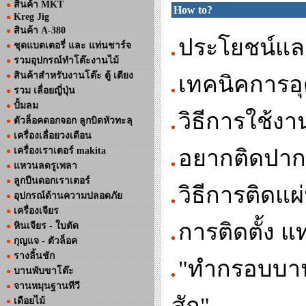
สินค้า MKT
How to?
Kreg Jig
สินค้า A-380
ประโยชน์และ
ชุดแบตเตอรี่ และ แท่นชาร์จ
รวมอุปกรณ์ทำโต๊ะงานไม้
สินค้าสำหรับงานโต๊ะ ตู้ เตียง
เทคนิคการอุ
รวม เลื่อยญี่ปุ่น
ปั้มลม
วิธีการใช้ง
ตัวล็อคดอกจอก ลูกบิดหัวทะลุ
เครื่องเลื่อยวงเดือน
เครื่องเราเตอร์ makita
อยากติดปากกา
แหวนลดรูเพลา
ลูกปืนดอกเราเตอร์
วิธีการติดแ
อุปกรณ์ด้านความปลอดภัย
เครื่องเจียร
การติดตั้ง แ
หินเจียร - ใบตัด
กุญแจ - ตัวล็อค
รางลิ้นชัก
"ทำกรอบบาน
บานพับขาโต๊ะ
จานหมุนฐานทีวี
สัก"
เดือยไม้