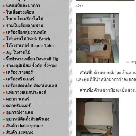
แคลมป์และปากกา
ล่าง
ใบเลื่อยวงเดือน
ใบกบ ใบเครื่องไสไม้
รวมใบเลื่อยสายพาน
เครื่องมือกลุ่มงานหนัก
โต๊ะงานไม้ Work Bench
โต๊ะเราเตอร์ Router Table
Jig ในงานไม้
จิ๊กทำหางเหยี่ยว Dovetail Jig
- จากรูป
รางอลูมิเนียม รั้วตัด-รั้วซอย
เครื่องเราเตอร์
ส่วนที่1
ด้านซ้ายมือ จะเป็นส่วนท
เครื่องทริมเมอร์
และฝุ่นที่มีนำหนักมากกว่าจะตกลงที
เครื่องตัดเหล็ก ตัดสแตนเลส
ส่วนที่2
ด้านขวามือจะเป็นส่วนที
แท่นวางอเนกประสงค์
ดอกเราเตอร์
ดอกทริมเมอร์
อุปกรณ์งานลม
อุปกรณ์ติดตั้งด้วยตัวเอง
สินค้า thaicarpenter
สินค้า JEMAR