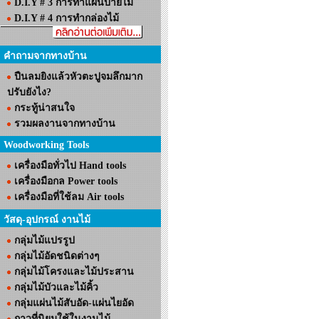
D.I.Y # 3 การทำแผ่นป้ายไม้
D.I.Y # 4 การทำกล่องไม้
คำถามจากทางบ้าน
ปืนลมยิงแล้วหัวตะปูจมลึกมาก
ปรับยังไง?
กระทู้น่าสนใจ
รวมผลงานจากทางบ้าน
Woodworking Tools
เครื่องมือทั่วไป Hand tools
เครื่องมือกล Power tools
เครื่องมือที่ใช้ลม Air tools
วัสดุ-อุปกรณ์ งานไม้
กลุ่มไม้แปรรูป
กลุ่มไม้อัดชนิดต่างๆ
กลุ่มไม้โครงและไม้ประสาน
กลุ่มไม้บัวและไม้คิ้ว
กลุ่มแผ่นไม้สับอัด-แผ่นไยอัด
กาวที่นิยมใช้ในงานไม้