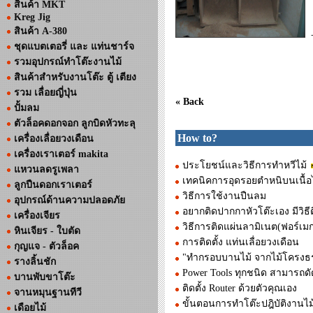
สินค้า MKT
Kreg Jig
สินค้า A-380
-
ชุดแบตเตอรี่ และ แท่นชาร์จ
รวมอุปกรณ์ทำโต๊ะงานไม้
สินค้าสำหรับงานโต๊ะ ตู้ เตียง
รวม เลื่อยญี่ปุ่น
« Back
ปั้มลม
ตัวล็อคดอกจอก ลูกบิดหัวทะลุ
How to?
เครื่องเลื่อยวงเดือน
เครื่องเราเตอร์ makita
ประโยชน์และวิธีการทำหวีไม้
แหวนลดรูเพลา
เทคนิคการอุดรอยตำหนิบนเนื้อ
ลูกปืนดอกเราเตอร์
วิธีการใช้งานปืนลม
อุปกรณ์ด้านความปลอดภัย
อยากติดปากกาหัวโต๊ะเอง มีวิธีต
เครื่องเจียร
วิธีการติดแผ่นลามิเนต(ฟอร์เม
หินเจียร - ใบตัด
การติดตั้ง แท่นเลื่อยวงเดือน
กุญแจ - ตัวล็อค
"ทำกรอบบานไม้ จากไม้โครงธร
รางลิ้นชัก
Power Tools ทุกชนิด สามารถ
บานพับขาโต๊ะ
ติดตั้ง Router ด้วยตัวคุณเอง
จานหมุนฐานทีวี
ขั้นตอนการทำโต๊ะปฎิบัติงานไม
เดือยไม้