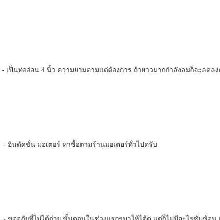
 เป็นท่ออ่อน 4 นิ้ว ความยามตามแต่ต้องการ ถ้ายาวมากกำลังลมก็จะลดล
- อินดัคชั่น มอเตอร์ หาซื้อตามร้านมอเตอร์ทั่วไปครับ
- ขออภัยที่ไม่ได้ถ่าย ขั้นตอนในช่วงแรกๆมาให้ได้ดู แต่ก็ไม่มีอะไรซับซ้อน เพี