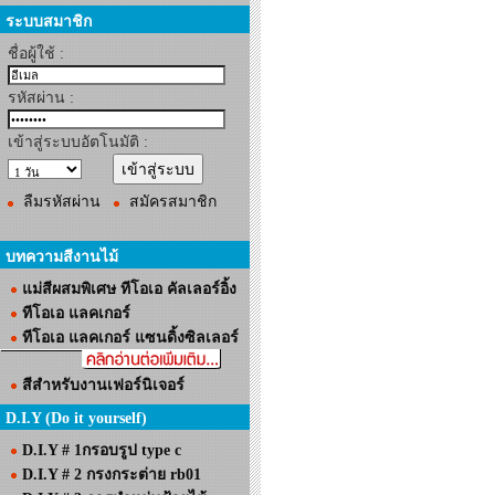
ระบบสมาชิก
ชื่อผู้ใช้ :
รหัสผ่าน :
เข้าสู่ระบบอัตโนมัติ :
ลืมรหัสผ่าน
สมัครสมาชิก
บทความสีงานไม้
แม่สีผสมพิเศษ ทีโอเอ คัลเลอร์อิ้ง
ทีโอเอ แลคเกอร์
ทีโอเอ แลคเกอร์ แซนดิ้งซิลเลอร์
สีสำหรับงานเฟอร์นิเจอร์
D.I.Y (Do it yourself)
D.I.Y # 1กรอบรูป type c
D.I.Y # 2 กรงกระต่าย rb01