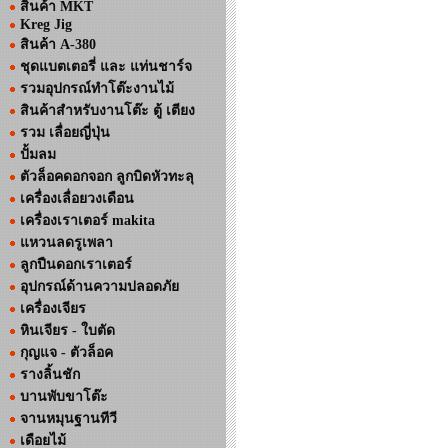
สินค้า MKT
Kreg Jig
สินค้า A-380
ชุดแบตเตอรี่ และ แท่นชาร์จ
รวมอุปกรณ์ทำโต๊ะงานไม้
สินค้าสำหรับงานโต๊ะ ตู้ เตียง
รวม เลื่อยญี่ปุ่น
ปั้มลม
ตัวล็อคดอกจอก ลูกบิดหัวทะลุ
เครื่องเลื่อยวงเดือน
เครื่องเราเตอร์ makita
แหวนลดรูเพลา
ลูกปืนดอกเราเตอร์
อุปกรณ์ด้านความปลอดภัย
เครื่องเจียร
หินเจียร - ใบตัด
กุญแจ - ตัวล็อค
รางลิ้นชัก
บานพับขาโต๊ะ
จานหมุนฐานทีวี
เดือยไม้