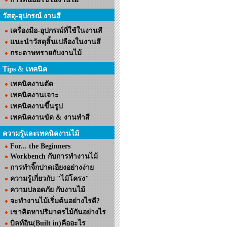
วัสดุ-อุปกรณ์ งานสี
เครื่องมือ-อุปกรณ์ที่ใช้ในงานสี
แนะนำวัสดุสิ้นเปลืองในงานสี
กระดาษทรายกับงานไม้
Tips & เทคนิค
เทคนิคงานตัด
เทคนิคงานเจาะ
เทคนิคงานขึ้นรูป
เทคนิคงานขัด & งานทำสี
ความรู้และเทคนิคงานไม้
For... the Beginners
Workbench กับการทำงานไม้
การทำจิ๊กปาดเอียงอย่างง่าย
ความรู้เกี่ยวกับ "ไม้โครง"
ความปลอดภัย กับงานไม้
จะทำงานไม้เริ่มต้นอย่างไรดี?
เขาคิดหาปริมาตรไม้กันอย่างไร
บิลท์อิน(Built in)คืออะไร