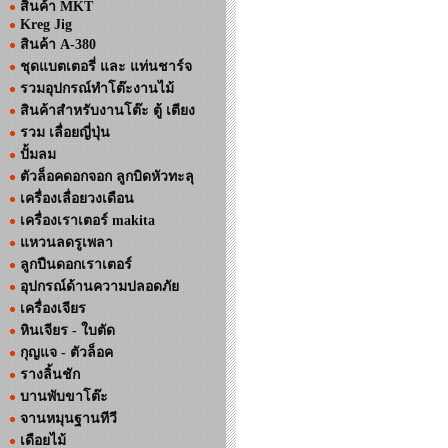
สินค้า MKT
Kreg Jig
สินค้า A-380
ชุดแบตเตอรี่ และ แท่นชาร์จ
รวมอุปกรณ์ทำโต๊ะงานไม้
สินค้าสำหรับงานโต๊ะ ตู้ เตียง
รวม เลื่อยญี่ปุ่น
ปั้มลม
ตัวล็อคดอกจอก ลูกบิดหัวทะลุ
เครื่องเลื่อยวงเดือน
เครื่องเราเตอร์ makita
แหวนลดรูเพลา
ลูกปืนดอกเราเตอร์
อุปกรณ์ด้านความปลอดภัย
เครื่องเจียร
หินเจียร - ใบตัด
กุญแจ - ตัวล็อค
รางลิ้นชัก
บานพับขาโต๊ะ
จานหมุนฐานทีวี
เดือยไม้