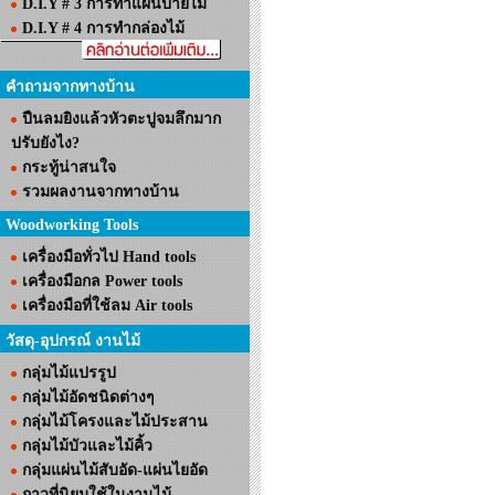
D.I.Y # 3 การทำแผ่นป้ายไม้
D.I.Y # 4 การทำกล่องไม้
คำถามจากทางบ้าน
ปืนลมยิงแล้วหัวตะปูจมลึกมาก
ปรับยังไง?
กระทู้น่าสนใจ
รวมผลงานจากทางบ้าน
Woodworking Tools
เครื่องมือทั่วไป Hand tools
เครื่องมือกล Power tools
เครื่องมือที่ใช้ลม Air tools
วัสดุ-อุปกรณ์ งานไม้
กลุ่มไม้แปรรูป
กลุ่มไม้อัดชนิดต่างๆ
กลุ่มไม้โครงและไม้ประสาน
กลุ่มไม้บัวและไม้คิ้ว
กลุ่มแผ่นไม้สับอัด-แผ่นไยอัด
กาวที่นิยมใช้ในงานไม้