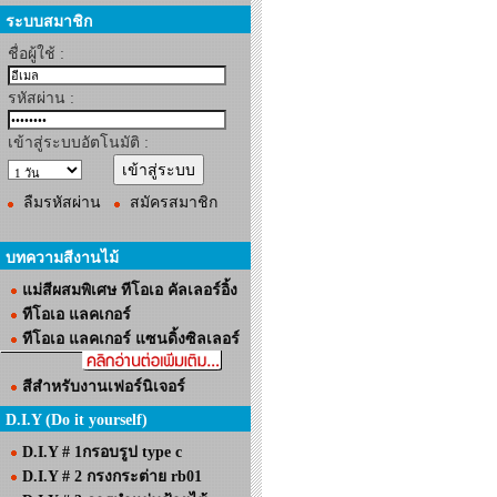
ระบบสมาชิก
ชื่อผู้ใช้ :
รหัสผ่าน :
เข้าสู่ระบบอัตโนมัติ :
ลืมรหัสผ่าน
สมัครสมาชิก
บทความสีงานไม้
แม่สีผสมพิเศษ ทีโอเอ คัลเลอร์อิ้ง
ทีโอเอ แลคเกอร์
ทีโอเอ แลคเกอร์ แซนดิ้งซิลเลอร์
สีสำหรับงานเฟอร์นิเจอร์
D.I.Y (Do it yourself)
D.I.Y # 1กรอบรูป type c
D.I.Y # 2 กรงกระต่าย rb01