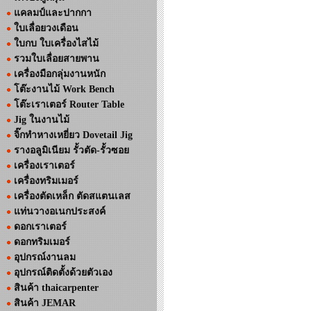
แคลมป์และปากกา
ใบเลื่อยวงเดือน
ใบกบ ใบเครื่องไสไม้
รวมใบเลื่อยสายพาน
เครื่องมือกลุ่มงานหนัก
โต๊ะงานไม้ Work Bench
โต๊ะเราเตอร์ Router Table
Jig ในงานไม้
จิ๊กทำหางเหยี่ยว Dovetail Jig
รางอลูมิเนียม รั้วตัด-รั้วซอย
เครื่องเราเตอร์
เครื่องทริมเมอร์
เครื่องตัดเหล็ก ตัดสแตนเลส
แท่นวางอเนกประสงค์
ดอกเราเตอร์
ดอกทริมเมอร์
อุปกรณ์งานลม
อุปกรณ์ติดตั้งด้วยตัวเอง
สินค้า thaicarpenter
สินค้า JEMAR