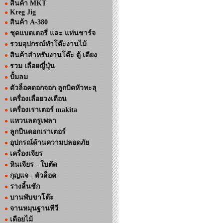
สินค้า MKT
Kreg Jig
สินค้า A-380
ชุดแบตเตอรี่ และ แท่นชาร์จ
รวมอุปกรณ์ทำโต๊ะงานไม้
สินค้าสำหรับงานโต๊ะ ตู้ เตียง
รวม เลื่อยญี่ปุ่น
ปั้มลม
ตัวล็อคดอกจอก ลูกบิดหัวทะลุ
เครื่องเลื่อยวงเดือน
เครื่องเราเตอร์ makita
แหวนลดรูเพลา
ลูกปืนดอกเราเตอร์
อุปกรณ์ด้านความปลอดภัย
เครื่องเจียร
หินเจียร - ใบตัด
กุญแจ - ตัวล็อค
รางลิ้นชัก
บานพับขาโต๊ะ
จานหมุนฐานทีวี
เดือยไม้