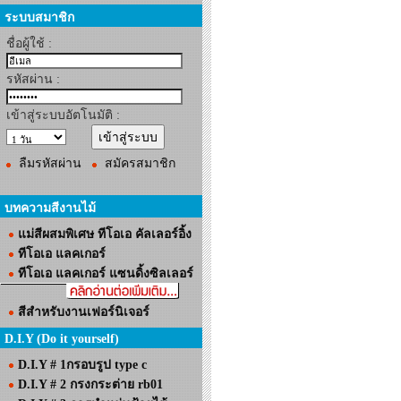
ระบบสมาชิก
ชื่อผู้ใช้ :
รหัสผ่าน :
เข้าสู่ระบบอัตโนมัติ :
ลืมรหัสผ่าน
สมัครสมาชิก
บทความสีงานไม้
แม่สีผสมพิเศษ ทีโอเอ คัลเลอร์อิ้ง
ทีโอเอ แลคเกอร์
ทีโอเอ แลคเกอร์ แซนดิ้งซิลเลอร์
สีสำหรับงานเฟอร์นิเจอร์
D.I.Y (Do it yourself)
D.I.Y # 1กรอบรูป type c
D.I.Y # 2 กรงกระต่าย rb01