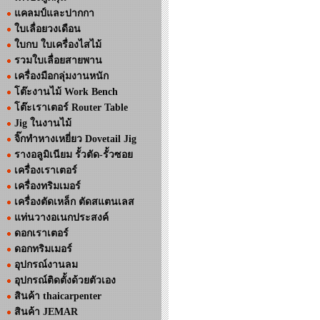
แคลมป์และปากกา
ใบเลื่อยวงเดือน
ใบกบ ใบเครื่องไสไม้
รวมใบเลื่อยสายพาน
เครื่องมือกลุ่มงานหนัก
โต๊ะงานไม้ Work Bench
โต๊ะเราเตอร์ Router Table
Jig ในงานไม้
จิ๊กทำหางเหยี่ยว Dovetail Jig
รางอลูมิเนียม รั้วตัด-รั้วซอย
เครื่องเราเตอร์
เครื่องทริมเมอร์
เครื่องตัดเหล็ก ตัดสแตนเลส
แท่นวางอเนกประสงค์
ดอกเราเตอร์
ดอกทริมเมอร์
อุปกรณ์งานลม
อุปกรณ์ติดตั้งด้วยตัวเอง
สินค้า thaicarpenter
สินค้า JEMAR