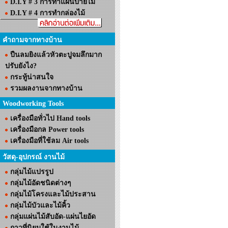
D.I.Y # 3 การทำแผ่นป้ายไม้
D.I.Y # 4 การทำกล่องไม้
คำถามจากทางบ้าน
ปืนลมยิงแล้วหัวตะปูจมลึกมาก
ปรับยังไง?
กระทู้น่าสนใจ
รวมผลงานจากทางบ้าน
Woodworking Tools
เครื่องมือทั่วไป Hand tools
เครื่องมือกล Power tools
เครื่องมือที่ใช้ลม Air tools
วัสดุ-อุปกรณ์ งานไม้
กลุ่มไม้แปรรูป
กลุ่มไม้อัดชนิดต่างๆ
กลุ่มไม้โครงและไม้ประสาน
กลุ่มไม้บัวและไม้คิ้ว
กลุ่มแผ่นไม้สับอัด-แผ่นไยอัด
กาวที่นิยมใช้ในงานไม้