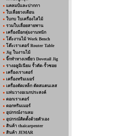
แคลมป์และปากกา
ใบเลื่อยวงเดือน
ใบกบ ใบเครื่องไสไม้
รวมใบเลื่อยสายพาน
เครื่องมือกลุ่มงานหนัก
โต๊ะงานไม้ Work Bench
โต๊ะเราเตอร์ Router Table
Jig ในงานไม้
จิ๊กทำหางเหยี่ยว Dovetail Jig
รางอลูมิเนียม รั้วตัด-รั้วซอย
เครื่องเราเตอร์
เครื่องทริมเมอร์
เครื่องตัดเหล็ก ตัดสแตนเลส
แท่นวางอเนกประสงค์
ดอกเราเตอร์
ดอกทริมเมอร์
อุปกรณ์งานลม
อุปกรณ์ติดตั้งด้วยตัวเอง
สินค้า thaicarpenter
สินค้า JEMAR