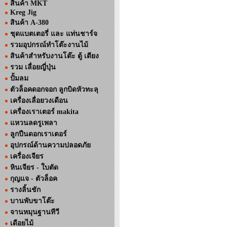
สินค้า MKT
Kreg Jig
สินค้า A-380
ชุดแบตเตอรี่ และ แท่นชาร์จ
รวมอุปกรณ์ทำโต๊ะงานไม้
สินค้าสำหรับงานโต๊ะ ตู้ เตียง
รวม เลื่อยญี่ปุ่น
ปั้มลม
ตัวล็อคดอกจอก ลูกบิดหัวทะลุ
เครื่องเลื่อยวงเดือน
เครื่องเราเตอร์ makita
แหวนลดรูเพลา
ลูกปืนดอกเราเตอร์
อุปกรณ์ด้านความปลอดภัย
เครื่องเจียร
หินเจียร - ใบตัด
กุญแจ - ตัวล็อค
รางลิ้นชัก
บานพับขาโต๊ะ
จานหมุนฐานทีวี
เดือยไม้