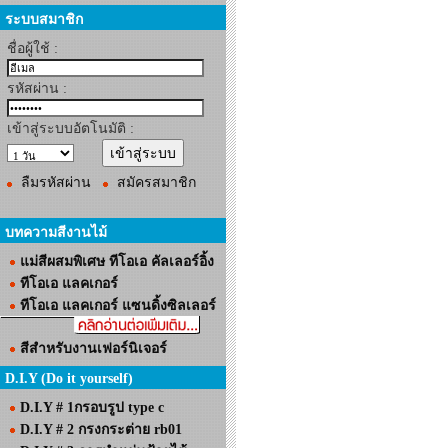
ระบบสมาชิก
ชื่อผู้ใช้ :
รหัสผ่าน :
เข้าสู่ระบบอัตโนมัติ :
ลืมรหัสผ่าน
สมัครสมาชิก
บทความสีงานไม้
แม่สีผสมพิเศษ ทีโอเอ คัลเลอร์อิ้ง
ทีโอเอ แลคเกอร์
ทีโอเอ แลคเกอร์ แซนดิ้งซิลเลอร์
สีสำหรับงานเฟอร์นิเจอร์
D.I.Y (Do it yourself)
D.I.Y # 1กรอบรูป type c
D.I.Y # 2 กรงกระต่าย rb01