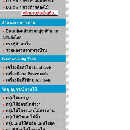
D.I.Y # 3 การทำแผ่นป้ายไม้
D.I.Y # 4 การทำกล่องไม้
คำถามจากทางบ้าน
ปืนลมยิงแล้วหัวตะปูจมลึกมาก
ปรับยังไง?
กระทู้น่าสนใจ
รวมผลงานจากทางบ้าน
Woodworking Tools
เครื่องมือทั่วไป Hand tools
เครื่องมือกล Power tools
เครื่องมือที่ใช้ลม Air tools
วัสดุ-อุปกรณ์ งานไม้
กลุ่มไม้แปรรูป
กลุ่มไม้อัดชนิดต่างๆ
กลุ่มไม้โครงและไม้ประสาน
กลุ่มไม้บัวและไม้คิ้ว
กลุ่มแผ่นไม้สับอัด-แผ่นไยอัด
กาวที่นิยมใช้ในงานไม้