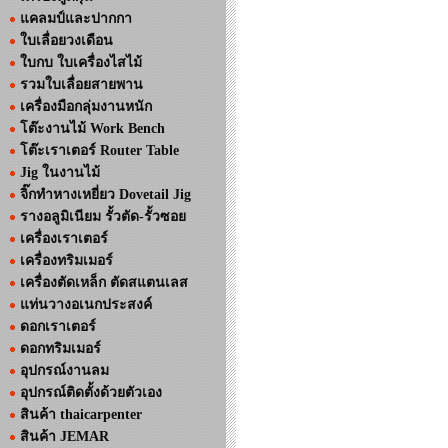
แคลมป์และปากกา
ใบเลื่อยวงเดือน
ใบกบ ใบเครื่องไสไม้
รวมใบเลื่อยสายพาน
เครื่องมือกลุ่มงานหนัก
โต๊ะงานไม้ Work Bench
โต๊ะเราเตอร์ Router Table
Jig ในงานไม้
จิ๊กทำหางเหยี่ยว Dovetail Jig
รางอลูมิเนียม รั้วตัด-รั้วซอย
เครื่องเราเตอร์
เครื่องทริมเมอร์
เครื่องตัดเหล็ก ตัดสแตนเลส
แท่นวางอเนกประสงค์
ดอกเราเตอร์
ดอกทริมเมอร์
อุปกรณ์งานลม
อุปกรณ์ติดตั้งด้วยตัวเอง
สินค้า thaicarpenter
สินค้า JEMAR