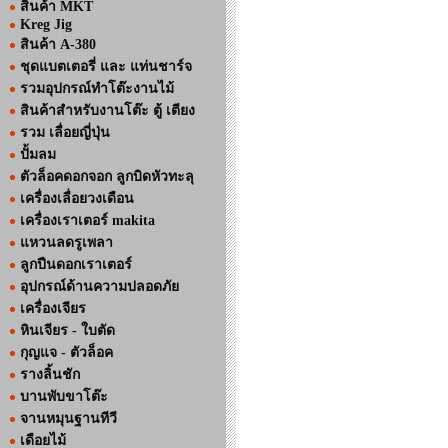
สินค้า MKT
Kreg Jig
สินค้า A-380
ชุดแบตเตอรี่ และ แท่นชาร์จ
รวมอุปกรณ์ทำโต๊ะงานไม้
สินค้าสำหรับงานโต๊ะ ตู้ เตียง
รวม เลื่อยญี่ปุ่น
ปั้มลม
ตัวล็อคดอกจอก ลูกบิดหัวทะลุ
เครื่องเลื่อยวงเดือน
เครื่องเราเตอร์ makita
แหวนลดรูเพลา
ลูกปืนดอกเราเตอร์
อุปกรณ์ด้านความปลอดภัย
เครื่องเจียร
หินเจียร - ใบตัด
กุญแจ - ตัวล็อค
รางลิ้นชัก
บานพับขาโต๊ะ
จานหมุนฐานทีวี
เดือยไม้