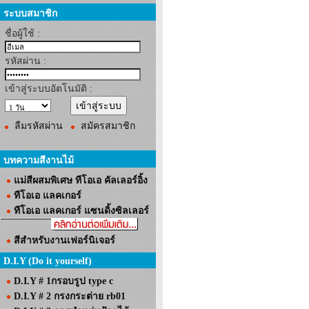
ระบบสมาชิก
ชื่อผู้ใช้ :
รหัสผ่าน :
เข้าสู่ระบบอัตโนมัติ :
ลืมรหัสผ่าน
สมัครสมาชิก
บทความสีงานไม้
แม่สีผสมพิเศษ ทีโอเอ คัลเลอร์อิ้ง
ทีโอเอ แลคเกอร์
ทีโอเอ แลคเกอร์ แซนดิ้งซิลเลอร์
สีสำหรับงานเฟอร์นิเจอร์
D.I.Y (Do it yourself)
D.I.Y # 1กรอบรูป type c
D.I.Y # 2 กรงกระต่าย rb01