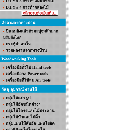
D.I.Y # 3 การทำแผ่นป้ายไม้
D.I.Y # 4 การทำกล่องไม้
คำถามจากทางบ้าน
ปืนลมยิงแล้วหัวตะปูจมลึกมาก
ปรับยังไง?
กระทู้น่าสนใจ
รวมผลงานจากทางบ้าน
Woodworking Tools
เครื่องมือทั่วไป Hand tools
เครื่องมือกล Power tools
เครื่องมือที่ใช้ลม Air tools
วัสดุ-อุปกรณ์ งานไม้
กลุ่มไม้แปรรูป
กลุ่มไม้อัดชนิดต่างๆ
กลุ่มไม้โครงและไม้ประสาน
กลุ่มไม้บัวและไม้คิ้ว
กลุ่มแผ่นไม้สับอัด-แผ่นไยอัด
กาวที่นิยมใช้ในงานไม้