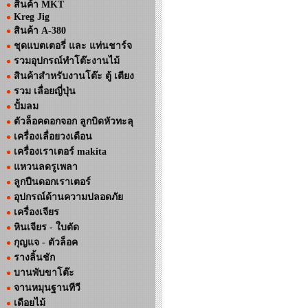
สินค้า MKT
Kreg Jig
สินค้า A-380
ชุดแบตเตอรี่ และ แท่นชาร์จ
รวมอุปกรณ์ทำโต๊ะงานไม้
สินค้าสำหรับงานโต๊ะ ตู้ เตียง
รวม เลื่อยญี่ปุ่น
ปั้มลม
ตัวล็อคดอกจอก ลูกบิดหัวทะลุ
เครื่องเลื่อยวงเดือน
เครื่องเราเตอร์ makita
แหวนลดรูเพลา
ลูกปืนดอกเราเตอร์
อุปกรณ์ด้านความปลอดภัย
เครื่องเจียร
หินเจียร - ใบตัด
กุญแจ - ตัวล็อค
รางลิ้นชัก
บานพับขาโต๊ะ
จานหมุนฐานทีวี
เดือยไม้