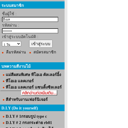
ระบบสมาชิก
ชื่อผู้ใช้ :
รหัสผ่าน :
เข้าสู่ระบบอัตโนมัติ :
ลืมรหัสผ่าน
สมัครสมาชิก
บทความสีงานไม้
แม่สีผสมพิเศษ ทีโอเอ คัลเลอร์อิ้ง
ทีโอเอ แลคเกอร์
ทีโอเอ แลคเกอร์ แซนดิ้งซิลเลอร์
สีสำหรับงานเฟอร์นิเจอร์
D.I.Y (Do it yourself)
D.I.Y # 1กรอบรูป type c
D.I.Y # 2 กรงกระต่าย rb01