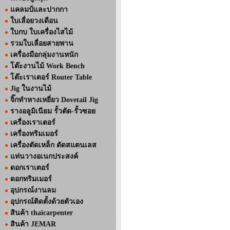
แคลมป์และปากกา
ใบเลื่อยวงเดือน
ใบกบ ใบเครื่องไสไม้
รวมใบเลื่อยสายพาน
เครื่องมือกลุ่มงานหนัก
โต๊ะงานไม้ Work Bench
โต๊ะเราเตอร์ Router Table
Jig ในงานไม้
จิ๊กทำหางเหยี่ยว Dovetail Jig
รางอลูมิเนียม รั้วตัด-รั้วซอย
เครื่องเราเตอร์
เครื่องทริมเมอร์
เครื่องตัดเหล็ก ตัดสแตนเลส
แท่นวางอเนกประสงค์
ดอกเราเตอร์
ดอกทริมเมอร์
อุปกรณ์งานลม
อุปกรณ์ติดตั้งด้วยตัวเอง
สินค้า thaicarpenter
สินค้า JEMAR