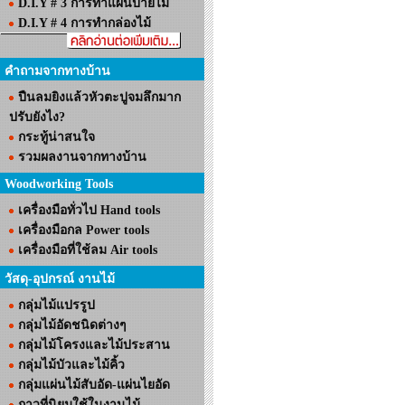
D.I.Y # 3 การทำแผ่นป้ายไม้
D.I.Y # 4 การทำกล่องไม้
คำถามจากทางบ้าน
ปืนลมยิงแล้วหัวตะปูจมลึกมาก
ปรับยังไง?
กระทู้น่าสนใจ
รวมผลงานจากทางบ้าน
Woodworking Tools
เครื่องมือทั่วไป Hand tools
เครื่องมือกล Power tools
เครื่องมือที่ใช้ลม Air tools
วัสดุ-อุปกรณ์ งานไม้
กลุ่มไม้แปรรูป
กลุ่มไม้อัดชนิดต่างๆ
กลุ่มไม้โครงและไม้ประสาน
กลุ่มไม้บัวและไม้คิ้ว
กลุ่มแผ่นไม้สับอัด-แผ่นไยอัด
กาวที่นิยมใช้ในงานไม้