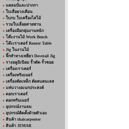
แคลมป์และปากกา
ใบเลื่อยวงเดือน
ใบกบ ใบเครื่องไสไม้
รวมใบเลื่อยสายพาน
เครื่องมือกลุ่มงานหนัก
โต๊ะงานไม้ Work Bench
โต๊ะเราเตอร์ Router Table
Jig ในงานไม้
จิ๊กทำหางเหยี่ยว Dovetail Jig
รางอลูมิเนียม รั้วตัด-รั้วซอย
เครื่องเราเตอร์
เครื่องทริมเมอร์
เครื่องตัดเหล็ก ตัดสแตนเลส
แท่นวางอเนกประสงค์
ดอกเราเตอร์
ดอกทริมเมอร์
อุปกรณ์งานลม
อุปกรณ์ติดตั้งด้วยตัวเอง
สินค้า thaicarpenter
สินค้า JEMAR