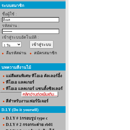
ระบบสมาชิก
ชื่อผู้ใช้ :
รหัสผ่าน :
เข้าสู่ระบบอัตโนมัติ :
ลืมรหัสผ่าน
สมัครสมาชิก
บทความสีงานไม้
แม่สีผสมพิเศษ ทีโอเอ คัลเลอร์อิ้ง
ทีโอเอ แลคเกอร์
ทีโอเอ แลคเกอร์ แซนดิ้งซิลเลอร์
สีสำหรับงานเฟอร์นิเจอร์
D.I.Y (Do it yourself)
D.I.Y # 1กรอบรูป type c
D.I.Y # 2 กรงกระต่าย rb01