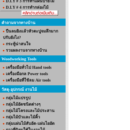
D.I.Y # 3 การทำแผ่นป้ายไม้
D.I.Y # 4 การทำกล่องไม้
คำถามจากทางบ้าน
ปืนลมยิงแล้วหัวตะปูจมลึกมาก
ปรับยังไง?
กระทู้น่าสนใจ
รวมผลงานจากทางบ้าน
Woodworking Tools
เครื่องมือทั่วไป Hand tools
เครื่องมือกล Power tools
เครื่องมือที่ใช้ลม Air tools
วัสดุ-อุปกรณ์ งานไม้
กลุ่มไม้แปรรูป
กลุ่มไม้อัดชนิดต่างๆ
กลุ่มไม้โครงและไม้ประสาน
กลุ่มไม้บัวและไม้คิ้ว
กลุ่มแผ่นไม้สับอัด-แผ่นไยอัด
กาวที่นิยมใช้ในงานไม้