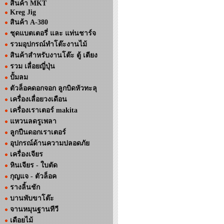
สินค้า MKT
Kreg Jig
สินค้า A-380
ชุดแบตเตอรี่ และ แท่นชาร์จ
รวมอุปกรณ์ทำโต๊ะงานไม้
สินค้าสำหรับงานโต๊ะ ตู้ เตียง
รวม เลื่อยญี่ปุ่น
ปั้มลม
ตัวล็อคดอกจอก ลูกบิดหัวทะลุ
เครื่องเลื่อยวงเดือน
เครื่องเราเตอร์ makita
แหวนลดรูเพลา
ลูกปืนดอกเราเตอร์
อุปกรณ์ด้านความปลอดภัย
เครื่องเจียร
หินเจียร - ใบตัด
กุญแจ - ตัวล็อค
รางลิ้นชัก
บานพับขาโต๊ะ
จานหมุนฐานทีวี
เดือยไม้