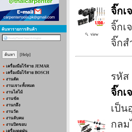
จิ๊ก
จิ๊ก
ค้นหารายการสินค้า
view
จิ๊ก
[Help]
เครื่องมือไร้สาย JEMAR
เครื่องมือไร้สาย BOSCH
รหัส
งานตัด
งานเจาะทั้งหมด
จิ๊ก
งานไสไม้
งานขัด
งานกลึง
เป็น
งานวัด
งานลับคม
กลมไ
งานปิดขอบ
เครื่องดูดฝุ่น