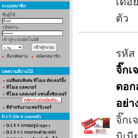
เดือ
ระบบสมาชิก
ชื่อผู้ใช้ :
ตัว
รหัสผ่าน :
เข้าสู่ระบบอัตโนมัติ :
รหัส
ลืมรหัสผ่าน
สมัครสมาชิก
จิ๊ก
บทความสีงานไม้
แม่สีผสมพิเศษ ทีโอเอ คัลเลอร์อิ้ง
ดอกส
ทีโอเอ แลคเกอร์
ทีโอเอ แลคเกอร์ แซนดิ้งซิลเลอร์
อย่า
สีสำหรับงานเฟอร์นิเจอร์
D.I.Y (Do it yourself)
จิ๊ก
D.I.Y # 1กรอบรูป type c
D.I.Y # 2 กรงกระต่าย rb01
มิเน