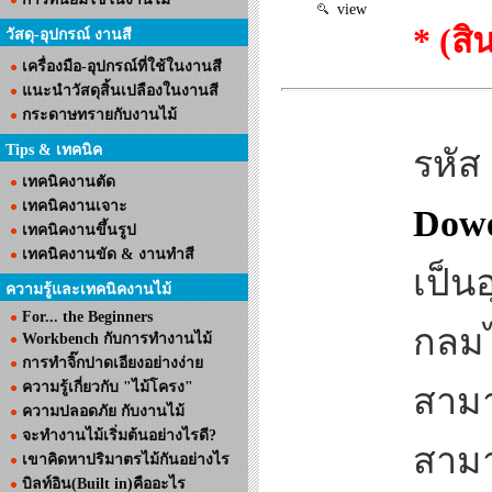
view
* (ส
วัสดุ-อุปกรณ์ งานสี
เครื่องมือ-อุปกรณ์ที่ใช้ในงานสี
แนะนำวัสดุสิ้นเปลืองในงานสี
กระดาษทรายกับงานไม้
Tips & เทคนิค
รหัส
เทคนิคงานตัด
เทคนิคงานเจาะ
Dowe
เทคนิคงานขึ้นรูป
เทคนิคงานขัด & งานทำสี
เป็น
ความรู้และเทคนิคงานไม้
For... the Beginners
กลมไ
Workbench กับการทำงานไม้
การทำจิ๊กปาดเอียงอย่างง่าย
ความรู้เกี่ยวกับ "ไม้โครง"
สามา
ความปลอดภัย กับงานไม้
จะทำงานไม้เริ่มต้นอย่างไรดี?
สามา
เขาคิดหาปริมาตรไม้กันอย่างไร
บิลท์อิน(Built in)คืออะไร