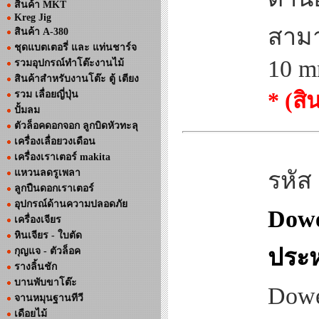
สินค้า MKT
Kreg Jig
สามา
สินค้า A-380
ชุดแบตเตอรี่ และ แท่นชาร์จ
10 m
รวมอุปกรณ์ทำโต๊ะงานไม้
สินค้าสำหรับงานโต๊ะ ตู้ เตียง
* (ส
รวม เลื่อยญี่ปุ่น
ปั้มลม
ตัวล็อคดอกจอก ลูกบิดหัวทะลุ
เครื่องเลื่อยวงเดือน
เครื่องเราเตอร์ makita
แหวนลดรูเพลา
รหัส
ลูกปืนดอกเราเตอร์
อุปกรณ์ด้านความปลอดภัย
Dowel
เครื่องเจียร
หินเจียร - ใบตัด
ประห
กุญแจ - ตัวล็อค
รางลิ้นชัก
บานพับขาโต๊ะ
Dowel
จานหมุนฐานทีวี
เดือยไม้