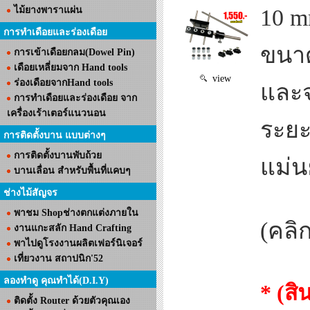
ไม้ยางพาราแผ่น
10 m
การทำเดือยและร่องเดือย
ขนาด
การเข้าเดือยกลม(Dowel Pin)
เดือยเหลี่ยมจาก Hand tools
view
ร่องเดือยจากHand tools
และจ
การทำเดือยและร่องเดือย จาก
เครื่องเร้าเตอร์แนวนอน
ระยะ
การติดตั้งบาน แบบต่างๆ
การติดตั้งบานพับถ้วย
แม่น
บานเลื่อน สำหรับพื้นที่แคบๆ
ช่างไม้สัญจร
พาชม Shopช่างตกแต่งภายใน
(คลิก
งานแกะสลัก Hand Crafting
พาไปดูโรงงานผลิตเฟอร์นิเจอร์
เที่ยวงาน สถาปนิก'52
ลองทำดู คุณทำได้(D.I.Y)
* (ส
ติดตั้ง Router ด้วยตัวคุณเอง