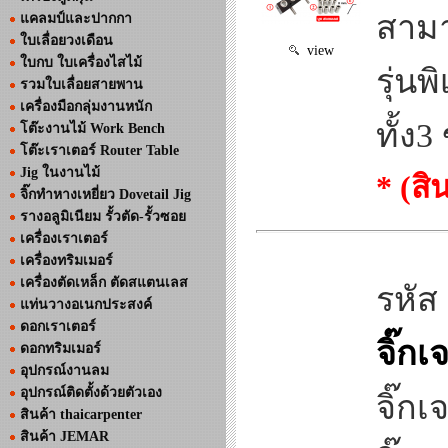
สามา
แคลมป์และปากกา
ใบเลื่อยวงเดือน
view
ใบกบ ใบเครื่องไสไม้
รุ่น
รวมใบเลื่อยสายพาน
เครื่องมือกลุ่มงานหนัก
ทั้ง
โต๊ะงานไม้ Work Bench
โต๊ะเราเตอร์ Router Table
Jig ในงานไม้
* (ส
จิ๊กทำหางเหยี่ยว Dovetail Jig
รางอลูมิเนียม รั้วตัด-รั้วซอย
เครื่องเราเตอร์
เครื่องทริมเมอร์
เครื่องตัดเหล็ก ตัดสแตนเลส
รหัส
แท่นวางอเนกประสงค์
ดอกเราเตอร์
จิ๊ก
ดอกทริมเมอร์
อุปกรณ์งานลม
อุปกรณ์ติดตั้งด้วยตัวเอง
จิ๊ก
สินค้า thaicarpenter
สินค้า JEMAR