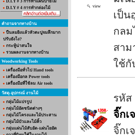
D.I.Y # 3 การทำแผ่นป้ายไม้
view
D.I.Y # 4 การทำกล่องไม้
เป็น
คำถามจากทางบ้าน
กลมไ
ปืนลมยิงแล้วหัวตะปูจมลึกมาก
ปรับยังไง?
สามา
กระทู้น่าสนใจ
รวมผลงานจากทางบ้าน
ใช้ก
Woodworking Tools
เครื่องมือทั่วไป Hand tools
เครื่องมือกล Power tools
เครื่องมือที่ใช้ลม Air tools
วัสดุ-อุปกรณ์ งานไม้
รหัส
กลุ่มไม้แปรรูป
กลุ่มไม้อัดชนิดต่างๆ
จิ๊ก
กลุ่มไม้โครงและไม้ประสาน
กลุ่มไม้บัวและไม้คิ้ว
จิ๊ก
กลุ่มแผ่นไม้สับอัด-แผ่นไยอัด
กาวที่นิยมใช้ในงานไม้