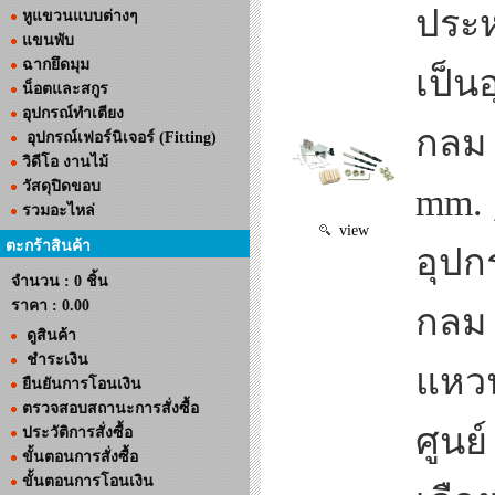
ประห
หูแขวนแบบต่างๆ
แขนพับ
ฉากยึดมุม
เป็น
น็อตและสกูร
อุปกรณ์ทำเตียง
กลม 
อุปกรณ์เฟอร์นิเจอร์ (Fitting)
วิดีโอ งานไม้
วัสดุปิดขอบ
mm. 
รวมอะไหล่
view
ตะกร้าสินค้า
อุปก
จำนวน : 0 ชิ้น
ราคา :
0.00
กลม 
ดูสินค้า
ชำระเงิน
แหวน
ยืนยันการโอนเงิน
ตรวจสอบสถานะการสั่งซื้อ
ศูนย
ประวัติการสั่งซื้อ
ขั้นตอนการสั่งซื้อ
ขั้นตอนการโอนเงิน