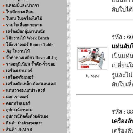
แม่นยำ 
แคลมป์และปากกา
ลับใบได้
ใบเลื่อยวงเดือน
ใบกบ ใบเครื่องไสไม้
รวมใบเลื่อยสายพาน
เครื่องมือกลุ่มงานหนัก
รหัส : 6
โต๊ะงานไม้ Work Bench
โต๊ะเราเตอร์ Router Table
แท่นลับใ
Jig ในงานไม้
เป็นแท่น
จิ๊กทำหางเหยี่ยว Dovetail Jig
รางอลูมิเนียม รั้วตัด-รั้วซอย
เปลี่ยนใ
เครื่องเราเตอร์
รูและไม่
view
เครื่องทริมเมอร์
ลับใบเลื
เครื่องตัดเหล็ก ตัดสแตนเลส
แท่นวางอเนกประสงค์
ดอกเราเตอร์
ดอกทริมเมอร์
อุปกรณ์งานลม
รหัส : 8
อุปกรณ์ติดตั้งด้วยตัวเอง
เครื่องล
สินค้า thaicarpenter
สินค้า JEMAR
เครื่องล