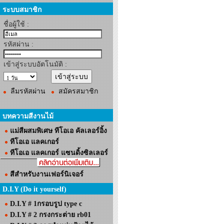
ระบบสมาชิก
ชื่อผู้ใช้ :
รหัสผ่าน :
เข้าสู่ระบบอัตโนมัติ :
ลืมรหัสผ่าน
สมัครสมาชิก
บทความสีงานไม้
แม่สีผสมพิเศษ ทีโอเอ คัลเลอร์อิ้ง
ทีโอเอ แลคเกอร์
ทีโอเอ แลคเกอร์ แซนดิ้งซิลเลอร์
สีสำหรับงานเฟอร์นิเจอร์
D.I.Y (Do it yourself)
D.I.Y # 1กรอบรูป type c
D.I.Y # 2 กรงกระต่าย rb01