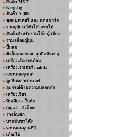
สินค้า MKT
Kreg Jig
สินค้า A-380
ชุดแบตเตอรี่ และ แท่นชาร์จ
รวมอุปกรณ์ทำโต๊ะงานไม้
สินค้าสำหรับงานโต๊ะ ตู้ เตียง
รวม เลื่อยญี่ปุ่น
ปั้มลม
ตัวล็อคดอกจอก ลูกบิดหัวทะลุ
เครื่องเลื่อยวงเดือน
เครื่องเราเตอร์ makita
แหวนลดรูเพลา
ลูกปืนดอกเราเตอร์
อุปกรณ์ด้านความปลอดภัย
เครื่องเจียร
หินเจียร - ใบตัด
กุญแจ - ตัวล็อค
รางลิ้นชัก
บานพับขาโต๊ะ
จานหมุนฐานทีวี
เดือยไม้