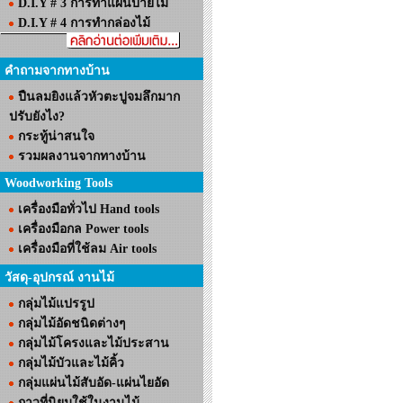
D.I.Y # 3 การทำแผ่นป้ายไม้
D.I.Y # 4 การทำกล่องไม้
คำถามจากทางบ้าน
ปืนลมยิงแล้วหัวตะปูจมลึกมาก
ปรับยังไง?
กระทู้น่าสนใจ
รวมผลงานจากทางบ้าน
Woodworking Tools
เครื่องมือทั่วไป Hand tools
เครื่องมือกล Power tools
เครื่องมือที่ใช้ลม Air tools
วัสดุ-อุปกรณ์ งานไม้
กลุ่มไม้แปรรูป
กลุ่มไม้อัดชนิดต่างๆ
กลุ่มไม้โครงและไม้ประสาน
กลุ่มไม้บัวและไม้คิ้ว
กลุ่มแผ่นไม้สับอัด-แผ่นไยอัด
กาวที่นิยมใช้ในงานไม้