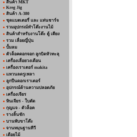
สินค้า MKT
Kreg Jig
สินค้า A-380
ชุดแบตเตอรี่ และ แท่นชาร์จ
รวมอุปกรณ์ทำโต๊ะงานไม้
สินค้าสำหรับงานโต๊ะ ตู้ เตียง
รวม เลื่อยญี่ปุ่น
ปั้มลม
ตัวล็อคดอกจอก ลูกบิดหัวทะลุ
เครื่องเลื่อยวงเดือน
เครื่องเราเตอร์ makita
แหวนลดรูเพลา
ลูกปืนดอกเราเตอร์
อุปกรณ์ด้านความปลอดภัย
เครื่องเจียร
หินเจียร - ใบตัด
กุญแจ - ตัวล็อค
รางลิ้นชัก
บานพับขาโต๊ะ
จานหมุนฐานทีวี
เดือยไม้