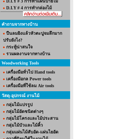
D.I.Y # 3 การทำแผ่นป้ายไม้
D.I.Y # 4 การทำกล่องไม้
คำถามจากทางบ้าน
ปืนลมยิงแล้วหัวตะปูจมลึกมาก
ปรับยังไง?
กระทู้น่าสนใจ
รวมผลงานจากทางบ้าน
Woodworking Tools
เครื่องมือทั่วไป Hand tools
เครื่องมือกล Power tools
เครื่องมือที่ใช้ลม Air tools
วัสดุ-อุปกรณ์ งานไม้
กลุ่มไม้แปรรูป
กลุ่มไม้อัดชนิดต่างๆ
กลุ่มไม้โครงและไม้ประสาน
กลุ่มไม้บัวและไม้คิ้ว
กลุ่มแผ่นไม้สับอัด-แผ่นไยอัด
กาวที่นิยมใช้ในงานไม้