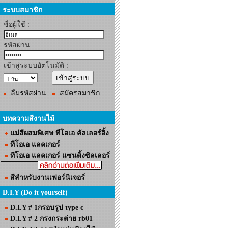
ระบบสมาชิก
ชื่อผู้ใช้ :
รหัสผ่าน :
เข้าสู่ระบบอัตโนมัติ :
ลืมรหัสผ่าน
สมัครสมาชิก
บทความสีงานไม้
แม่สีผสมพิเศษ ทีโอเอ คัลเลอร์อิ้ง
ทีโอเอ แลคเกอร์
ทีโอเอ แลคเกอร์ แซนดิ้งซิลเลอร์
สีสำหรับงานเฟอร์นิเจอร์
D.I.Y (Do it yourself)
D.I.Y # 1กรอบรูป type c
D.I.Y # 2 กรงกระต่าย rb01