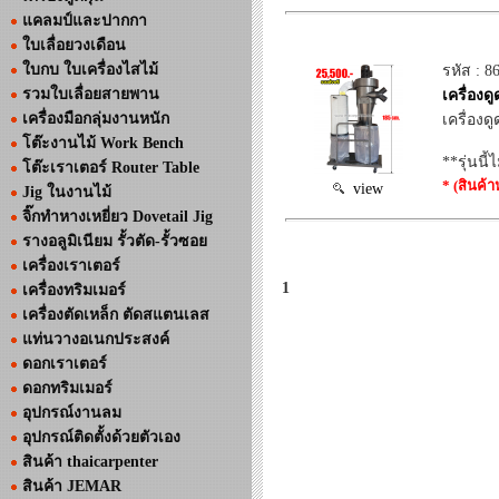
แคลมป์และปากกา
ใบเลื่อยวงเดือน
ใบกบ ใบเครื่องไสไม้
รหัส : 8
รวมใบเลื่อยสายพาน
เครื่อง
เครื่องมือกลุ่มงานหนัก
เครื่องด
โต๊ะงานไม้ Work Bench
**รุ่นนี
โต๊ะเราเตอร์ Router Table
* (สินค้
view
Jig ในงานไม้
จิ๊กทำหางเหยี่ยว Dovetail Jig
รางอลูมิเนียม รั้วตัด-รั้วซอย
เครื่องเราเตอร์
1
เครื่องทริมเมอร์
เครื่องตัดเหล็ก ตัดสแตนเลส
แท่นวางอเนกประสงค์
ดอกเราเตอร์
ดอกทริมเมอร์
อุปกรณ์งานลม
อุปกรณ์ติดตั้งด้วยตัวเอง
สินค้า thaicarpenter
สินค้า JEMAR