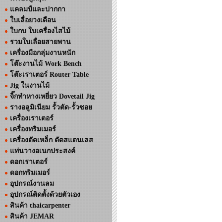
แคลมป์และปากกา
ใบเลื่อยวงเดือน
ใบกบ ใบเครื่องไสไม้
รวมใบเลื่อยสายพาน
เครื่องมือกลุ่มงานหนัก
โต๊ะงานไม้ Work Bench
โต๊ะเราเตอร์ Router Table
Jig ในงานไม้
จิ๊กทำหางเหยี่ยว Dovetail Jig
รางอลูมิเนียม รั้วตัด-รั้วซอย
เครื่องเราเตอร์
เครื่องทริมเมอร์
เครื่องตัดเหล็ก ตัดสแตนเลส
แท่นวางอเนกประสงค์
ดอกเราเตอร์
ดอกทริมเมอร์
อุปกรณ์งานลม
อุปกรณ์ติดตั้งด้วยตัวเอง
สินค้า thaicarpenter
สินค้า JEMAR