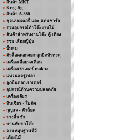
สินค้า MKT
Kreg Jig
สินค้า A-380
ชุดแบตเตอรี่ และ แท่นชาร์จ
รวมอุปกรณ์ทำโต๊ะงานไม้
สินค้าสำหรับงานโต๊ะ ตู้ เตียง
รวม เลื่อยญี่ปุ่น
ปั้มลม
ตัวล็อคดอกจอก ลูกบิดหัวทะลุ
เครื่องเลื่อยวงเดือน
เครื่องเราเตอร์ makita
แหวนลดรูเพลา
ลูกปืนดอกเราเตอร์
อุปกรณ์ด้านความปลอดภัย
เครื่องเจียร
หินเจียร - ใบตัด
กุญแจ - ตัวล็อค
รางลิ้นชัก
บานพับขาโต๊ะ
จานหมุนฐานทีวี
เดือยไม้