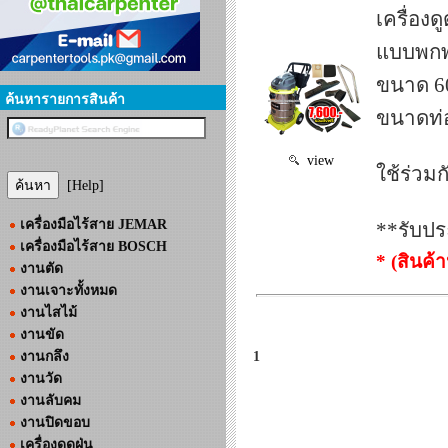
เครื่อ
แบบพกพา
ขนาด 60
ค้นหารายการสินค้า
ขนาดท่อ
view
ใช้ร่วม
[Help]
เครื่องมือไร้สาย JEMAR
**รับปร
เครื่องมือไร้สาย BOSCH
* (สินค้
งานตัด
งานเจาะทั้งหมด
งานไสไม้
งานขัด
งานกลึง
1
งานวัด
งานลับคม
งานปิดขอบ
เครื่องดูดฝุ่น