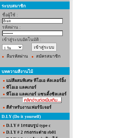
ระบบสมาชิก
ชื่อผู้ใช้ :
รหัสผ่าน :
เข้าสู่ระบบอัตโนมัติ :
ลืมรหัสผ่าน
สมัครสมาชิก
บทความสีงานไม้
แม่สีผสมพิเศษ ทีโอเอ คัลเลอร์อิ้ง
ทีโอเอ แลคเกอร์
ทีโอเอ แลคเกอร์ แซนดิ้งซิลเลอร์
สีสำหรับงานเฟอร์นิเจอร์
D.I.Y (Do it yourself)
D.I.Y # 1กรอบรูป type c
D.I.Y # 2 กรงกระต่าย rb01