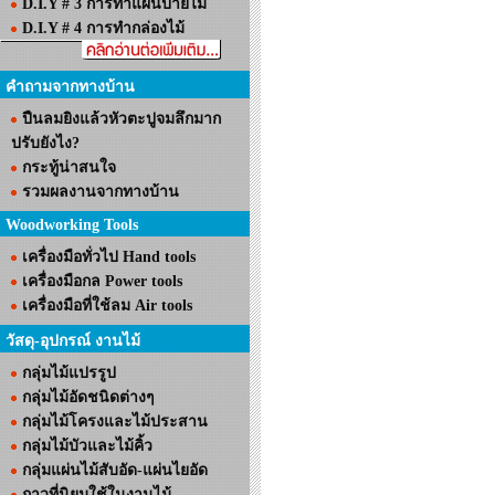
D.I.Y # 3 การทำแผ่นป้ายไม้
D.I.Y # 4 การทำกล่องไม้
คำถามจากทางบ้าน
ปืนลมยิงแล้วหัวตะปูจมลึกมาก
ปรับยังไง?
กระทู้น่าสนใจ
รวมผลงานจากทางบ้าน
Woodworking Tools
เครื่องมือทั่วไป Hand tools
เครื่องมือกล Power tools
เครื่องมือที่ใช้ลม Air tools
วัสดุ-อุปกรณ์ งานไม้
กลุ่มไม้แปรรูป
กลุ่มไม้อัดชนิดต่างๆ
กลุ่มไม้โครงและไม้ประสาน
กลุ่มไม้บัวและไม้คิ้ว
กลุ่มแผ่นไม้สับอัด-แผ่นไยอัด
กาวที่นิยมใช้ในงานไม้