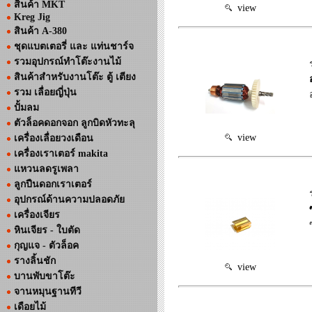
สินค้า MKT
view
Kreg Jig
สินค้า A-380
ชุดแบตเตอรี่ และ แท่นชาร์จ
รวมอุปกรณ์ทำโต๊ะงานไม้
สินค้าสำหรับงานโต๊ะ ตู้ เตียง
รวม เลื่อยญี่ปุ่น
ปั้มลม
ตัวล็อคดอกจอก ลูกบิดหัวทะลุ
view
เครื่องเลื่อยวงเดือน
เครื่องเราเตอร์ makita
แหวนลดรูเพลา
ลูกปืนดอกเราเตอร์
อุปกรณ์ด้านความปลอดภัย
เครื่องเจียร
หินเจียร - ใบตัด
กุญแจ - ตัวล็อค
รางลิ้นชัก
view
บานพับขาโต๊ะ
จานหมุนฐานทีวี
เดือยไม้