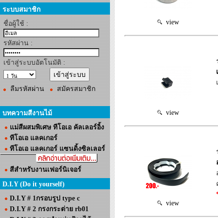
ระบบสมาชิก
view
ชื่อผู้ใช้ :
รหัสผ่าน :
เข้าสู่ระบบอัตโนมัติ :
ลืมรหัสผ่าน
สมัครสมาชิก
view
บทความสีงานไม้
แม่สีผสมพิเศษ ทีโอเอ คัลเลอร์อิ้ง
ทีโอเอ แลคเกอร์
ทีโอเอ แลคเกอร์ แซนดิ้งซิลเลอร์
สีสำหรับงานเฟอร์นิเจอร์
D.I.Y (Do it yourself)
D.I.Y # 1กรอบรูป type c
view
D.I.Y # 2 กรงกระต่าย rb01