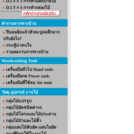
D.I.Y # 3 การทำแผ่นป้ายไม้
D.I.Y # 4 การทำกล่องไม้
คำถามจากทางบ้าน
ปืนลมยิงแล้วหัวตะปูจมลึกมาก
ปรับยังไง?
กระทู้น่าสนใจ
รวมผลงานจากทางบ้าน
Woodworking Tools
เครื่องมือทั่วไป Hand tools
เครื่องมือกล Power tools
เครื่องมือที่ใช้ลม Air tools
วัสดุ-อุปกรณ์ งานไม้
กลุ่มไม้แปรรูป
กลุ่มไม้อัดชนิดต่างๆ
กลุ่มไม้โครงและไม้ประสาน
กลุ่มไม้บัวและไม้คิ้ว
กลุ่มแผ่นไม้สับอัด-แผ่นไยอัด
กาวที่นิยมใช้ในงานไม้