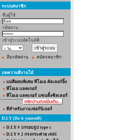
ระบบสมาชิก
ชื่อผู้ใช้ :
รหัสผ่าน :
เข้าสู่ระบบอัตโนมัติ :
ลืมรหัสผ่าน
สมัครสมาชิก
บทความสีงานไม้
แม่สีผสมพิเศษ ทีโอเอ คัลเลอร์อิ้ง
ทีโอเอ แลคเกอร์
ทีโอเอ แลคเกอร์ แซนดิ้งซิลเลอร์
สีสำหรับงานเฟอร์นิเจอร์
D.I.Y (Do it yourself)
D.I.Y # 1กรอบรูป type c
D.I.Y # 2 กรงกระต่าย rb01