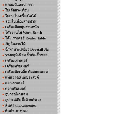
แคลมป์และปากกา
ใบเลื่อยวงเดือน
ใบกบ ใบเครื่องไสไม้
รวมใบเลื่อยสายพาน
เครื่องมือกลุ่มงานหนัก
โต๊ะงานไม้ Work Bench
โต๊ะเราเตอร์ Router Table
Jig ในงานไม้
จิ๊กทำหางเหยี่ยว Dovetail Jig
รางอลูมิเนียม รั้วตัด-รั้วซอย
เครื่องเราเตอร์
เครื่องทริมเมอร์
เครื่องตัดเหล็ก ตัดสแตนเลส
แท่นวางอเนกประสงค์
ดอกเราเตอร์
ดอกทริมเมอร์
อุปกรณ์งานลม
อุปกรณ์ติดตั้งด้วยตัวเอง
สินค้า thaicarpenter
สินค้า JEMAR