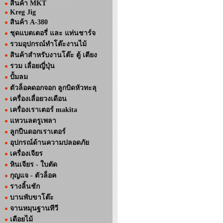
สินค้า MKT
Kreg Jig
สินค้า A-380
ชุดแบตเตอรี่ และ แท่นชาร์จ
รวมอุปกรณ์ทำโต๊ะงานไม้
สินค้าสำหรับงานโต๊ะ ตู้ เตียง
รวม เลื่อยญี่ปุ่น
ปั้มลม
ตัวล็อคดอกจอก ลูกบิดหัวทะลุ
เครื่องเลื่อยวงเดือน
เครื่องเราเตอร์ makita
แหวนลดรูเพลา
ลูกปืนดอกเราเตอร์
อุปกรณ์ด้านความปลอดภัย
เครื่องเจียร
หินเจียร - ใบตัด
กุญแจ - ตัวล็อค
รางลิ้นชัก
บานพับขาโต๊ะ
จานหมุนฐานทีวี
เดือยไม้