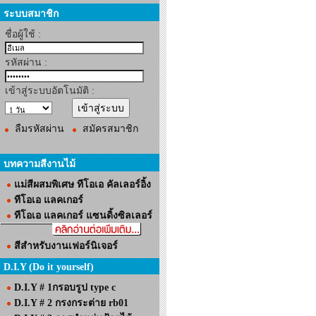
ระบบสมาชิก
ชื่อผู้ใช้ :
รหัสผ่าน :
เข้าสู่ระบบอัตโนมัติ :
ลืมรหัสผ่าน
สมัครสมาชิก
บทความสีงานไม้
แม่สีผสมพิเศษ ทีโอเอ คัลเลอร์อิ้ง
ทีโอเอ แลคเกอร์
ทีโอเอ แลคเกอร์ แซนดิ้งซิลเลอร์
สีสำหรับงานเฟอร์นิเจอร์
D.I.Y (Do it yourself)
D.I.Y # 1กรอบรูป type c
D.I.Y # 2 กรงกระต่าย rb01