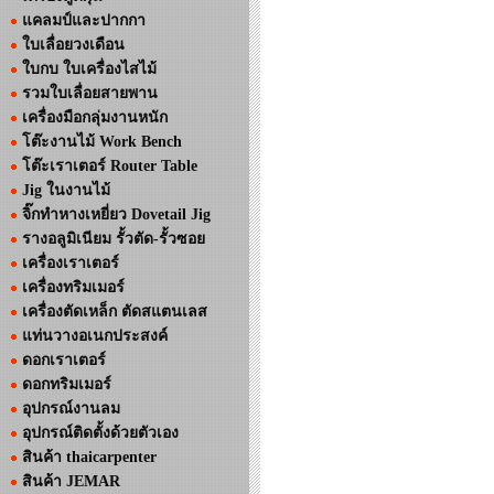
แคลมป์และปากกา
ใบเลื่อยวงเดือน
ใบกบ ใบเครื่องไสไม้
รวมใบเลื่อยสายพาน
เครื่องมือกลุ่มงานหนัก
โต๊ะงานไม้ Work Bench
โต๊ะเราเตอร์ Router Table
Jig ในงานไม้
จิ๊กทำหางเหยี่ยว Dovetail Jig
รางอลูมิเนียม รั้วตัด-รั้วซอย
เครื่องเราเตอร์
เครื่องทริมเมอร์
เครื่องตัดเหล็ก ตัดสแตนเลส
แท่นวางอเนกประสงค์
ดอกเราเตอร์
ดอกทริมเมอร์
อุปกรณ์งานลม
อุปกรณ์ติดตั้งด้วยตัวเอง
สินค้า thaicarpenter
สินค้า JEMAR