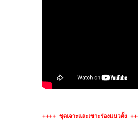
++++ ชุดเจาะและเซาะร่องแนวตั้ง +