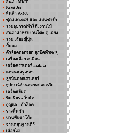
สินค้า MKT
Kreg Jig
สินค้า A-380
ชุดแบตเตอรี่ และ แท่นชาร์จ
รวมอุปกรณ์ทำโต๊ะงานไม้
สินค้าสำหรับงานโต๊ะ ตู้ เตียง
รวม เลื่อยญี่ปุ่น
ปั้มลม
ตัวล็อคดอกจอก ลูกบิดหัวทะลุ
เครื่องเลื่อยวงเดือน
เครื่องเราเตอร์ makita
แหวนลดรูเพลา
ลูกปืนดอกเราเตอร์
อุปกรณ์ด้านความปลอดภัย
เครื่องเจียร
หินเจียร - ใบตัด
กุญแจ - ตัวล็อค
รางลิ้นชัก
บานพับขาโต๊ะ
จานหมุนฐานทีวี
เดือยไม้