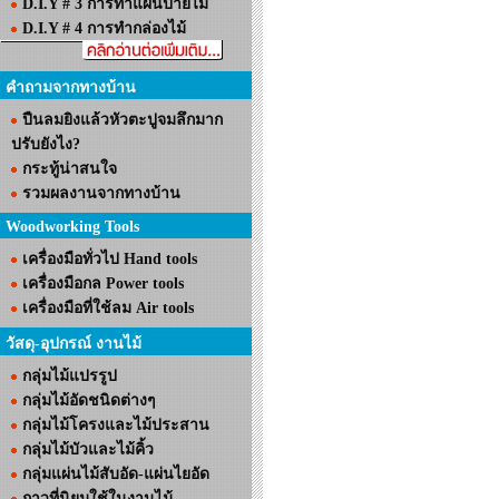
D.I.Y # 3 การทำแผ่นป้ายไม้
D.I.Y # 4 การทำกล่องไม้
คำถามจากทางบ้าน
ปืนลมยิงแล้วหัวตะปูจมลึกมาก
ปรับยังไง?
กระทู้น่าสนใจ
รวมผลงานจากทางบ้าน
Woodworking Tools
เครื่องมือทั่วไป Hand tools
เครื่องมือกล Power tools
เครื่องมือที่ใช้ลม Air tools
วัสดุ-อุปกรณ์ งานไม้
กลุ่มไม้แปรรูป
กลุ่มไม้อัดชนิดต่างๆ
กลุ่มไม้โครงและไม้ประสาน
กลุ่มไม้บัวและไม้คิ้ว
กลุ่มแผ่นไม้สับอัด-แผ่นไยอัด
กาวที่นิยมใช้ในงานไม้