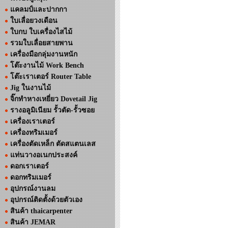
แคลมป์และปากกา
ใบเลื่อยวงเดือน
ใบกบ ใบเครื่องไสไม้
รวมใบเลื่อยสายพาน
เครื่องมือกลุ่มงานหนัก
โต๊ะงานไม้ Work Bench
โต๊ะเราเตอร์ Router Table
Jig ในงานไม้
จิ๊กทำหางเหยี่ยว Dovetail Jig
รางอลูมิเนียม รั้วตัด-รั้วซอย
เครื่องเราเตอร์
เครื่องทริมเมอร์
เครื่องตัดเหล็ก ตัดสแตนเลส
แท่นวางอเนกประสงค์
ดอกเราเตอร์
ดอกทริมเมอร์
อุปกรณ์งานลม
อุปกรณ์ติดตั้งด้วยตัวเอง
สินค้า thaicarpenter
สินค้า JEMAR