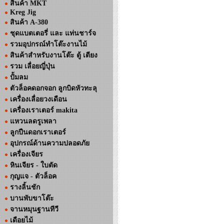
สินค้า MKT
Kreg Jig
สินค้า A-380
ชุดแบตเตอรี่ และ แท่นชาร์จ
รวมอุปกรณ์ทำโต๊ะงานไม้
สินค้าสำหรับงานโต๊ะ ตู้ เตียง
รวม เลื่อยญี่ปุ่น
ปั้มลม
ตัวล็อคดอกจอก ลูกบิดหัวทะลุ
เครื่องเลื่อยวงเดือน
เครื่องเราเตอร์ makita
แหวนลดรูเพลา
ลูกปืนดอกเราเตอร์
อุปกรณ์ด้านความปลอดภัย
เครื่องเจียร
หินเจียร - ใบตัด
กุญแจ - ตัวล็อค
รางลิ้นชัก
บานพับขาโต๊ะ
จานหมุนฐานทีวี
เดือยไม้