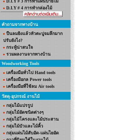
D.I.Y # 3 การทำแผ่นป้ายไม้
D.I.Y # 4 การทำกล่องไม้
คำถามจากทางบ้าน
ปืนลมยิงแล้วหัวตะปูจมลึกมาก
ปรับยังไง?
กระทู้น่าสนใจ
รวมผลงานจากทางบ้าน
Woodworking Tools
เครื่องมือทั่วไป Hand tools
เครื่องมือกล Power tools
เครื่องมือที่ใช้ลม Air tools
วัสดุ-อุปกรณ์ งานไม้
กลุ่มไม้แปรรูป
กลุ่มไม้อัดชนิดต่างๆ
กลุ่มไม้โครงและไม้ประสาน
กลุ่มไม้บัวและไม้คิ้ว
กลุ่มแผ่นไม้สับอัด-แผ่นไยอัด
กาวที่นิยมใช้ในงานไม้