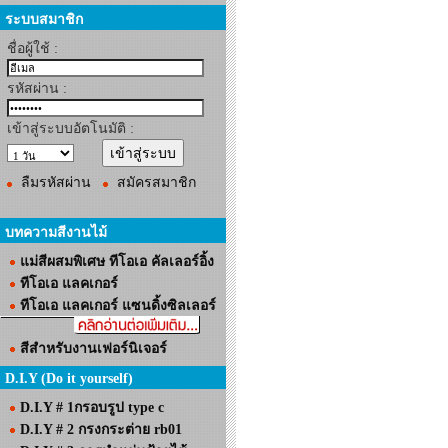
ระบบสมาชิก
ชื่อผู้ใช้ :
รหัสผ่าน :
เข้าสู่ระบบอัตโนมัติ :
ลืมรหัสผ่าน
สมัครสมาชิก
บทความสีงานไม้
แม่สีผสมพิเศษ ทีโอเอ คัลเลอร์อิ้ง
ทีโอเอ แลคเกอร์
ทีโอเอ แลคเกอร์ แซนดิ้งซิลเลอร์
สีสำหรับงานเฟอร์นิเจอร์
D.I.Y (Do it yourself)
D.I.Y # 1กรอบรูป type c
D.I.Y # 2 กรงกระต่าย rb01