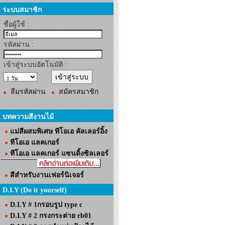
ระบบสมาชิก
ชื่อผู้ใช้ :
รหัสผ่าน :
เข้าสู่ระบบอัตโนมัติ :
ลืมรหัสผ่าน
สมัครสมาชิก
บทความสีงานไม้
แม่สีผสมพิเศษ ทีโอเอ คัลเลอร์อิ้ง
ทีโอเอ แลคเกอร์
ทีโอเอ แลคเกอร์ แซนดิ้งซิลเลอร์
สีสำหรับงานเฟอร์นิเจอร์
D.I.Y (Do it yourself)
D.I.Y # 1กรอบรูป type c
D.I.Y # 2 กรงกระต่าย rb01