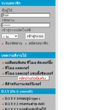
ระบบสมาชิก
ชื่อผู้ใช้ :
รหัสผ่าน :
เข้าสู่ระบบอัตโนมัติ :
ลืมรหัสผ่าน
สมัครสมาชิก
บทความสีงานไม้
แม่สีผสมพิเศษ ทีโอเอ คัลเลอร์อิ้ง
ทีโอเอ แลคเกอร์
ทีโอเอ แลคเกอร์ แซนดิ้งซิลเลอร์
สีสำหรับงานเฟอร์นิเจอร์
D.I.Y (Do it yourself)
D.I.Y # 1กรอบรูป type c
D.I.Y # 2 กรงกระต่าย rb01
D.I.Y # 3 การทำแผ่นป้ายไม้