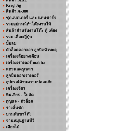
สินค้า MKT
Kreg Jig
สินค้า A-380
ชุดแบตเตอรี่ และ แท่นชาร์จ
รวมอุปกรณ์ทำโต๊ะงานไม้
สินค้าสำหรับงานโต๊ะ ตู้ เตียง
รวม เลื่อยญี่ปุ่น
ปั้มลม
ตัวล็อคดอกจอก ลูกบิดหัวทะลุ
เครื่องเลื่อยวงเดือน
เครื่องเราเตอร์ makita
แหวนลดรูเพลา
ลูกปืนดอกเราเตอร์
อุปกรณ์ด้านความปลอดภัย
เครื่องเจียร
หินเจียร - ใบตัด
กุญแจ - ตัวล็อค
รางลิ้นชัก
บานพับขาโต๊ะ
จานหมุนฐานทีวี
เดือยไม้