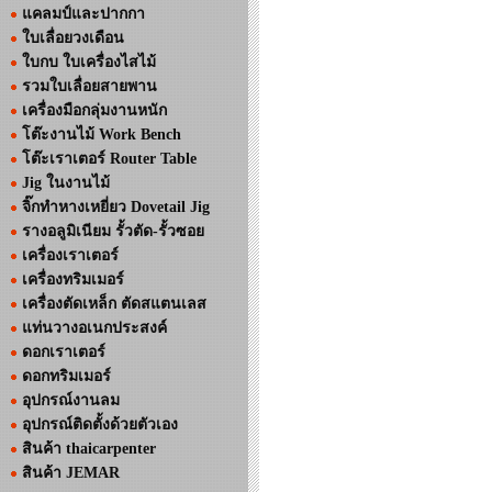
แคลมป์และปากกา
ใบเลื่อยวงเดือน
ใบกบ ใบเครื่องไสไม้
รวมใบเลื่อยสายพาน
เครื่องมือกลุ่มงานหนัก
โต๊ะงานไม้ Work Bench
โต๊ะเราเตอร์ Router Table
Jig ในงานไม้
จิ๊กทำหางเหยี่ยว Dovetail Jig
รางอลูมิเนียม รั้วตัด-รั้วซอย
เครื่องเราเตอร์
เครื่องทริมเมอร์
เครื่องตัดเหล็ก ตัดสแตนเลส
แท่นวางอเนกประสงค์
ดอกเราเตอร์
ดอกทริมเมอร์
อุปกรณ์งานลม
อุปกรณ์ติดตั้งด้วยตัวเอง
สินค้า thaicarpenter
สินค้า JEMAR