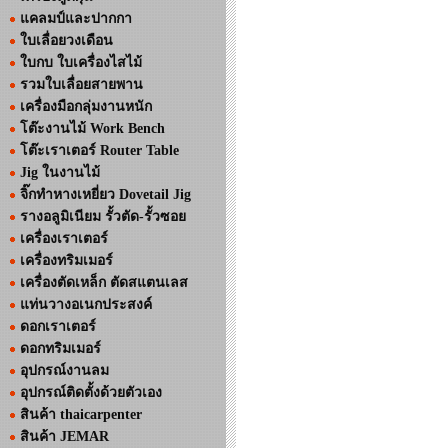
แคลมป์และปากกา
ใบเลื่อยวงเดือน
ใบกบ ใบเครื่องไสไม้
รวมใบเลื่อยสายพาน
เครื่องมือกลุ่มงานหนัก
โต๊ะงานไม้ Work Bench
โต๊ะเราเตอร์ Router Table
Jig ในงานไม้
จิ๊กทำหางเหยี่ยว Dovetail Jig
รางอลูมิเนียม รั้วตัด-รั้วซอย
เครื่องเราเตอร์
เครื่องทริมเมอร์
เครื่องตัดเหล็ก ตัดสแตนเลส
แท่นวางอเนกประสงค์
ดอกเราเตอร์
ดอกทริมเมอร์
อุปกรณ์งานลม
อุปกรณ์ติดตั้งด้วยตัวเอง
สินค้า thaicarpenter
สินค้า JEMAR