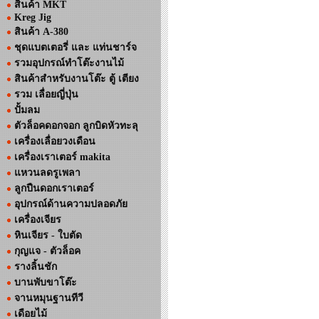
สินค้า MKT
Kreg Jig
สินค้า A-380
ชุดแบตเตอรี่ และ แท่นชาร์จ
รวมอุปกรณ์ทำโต๊ะงานไม้
สินค้าสำหรับงานโต๊ะ ตู้ เตียง
รวม เลื่อยญี่ปุ่น
ปั้มลม
ตัวล็อคดอกจอก ลูกบิดหัวทะลุ
เครื่องเลื่อยวงเดือน
เครื่องเราเตอร์ makita
แหวนลดรูเพลา
ลูกปืนดอกเราเตอร์
อุปกรณ์ด้านความปลอดภัย
เครื่องเจียร
หินเจียร - ใบตัด
กุญแจ - ตัวล็อค
รางลิ้นชัก
บานพับขาโต๊ะ
จานหมุนฐานทีวี
เดือยไม้