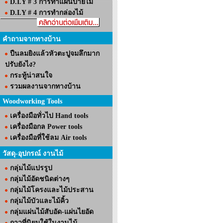
D.I.Y # 3 การทำแผ่นป้ายไม้
D.I.Y # 4 การทำกล่องไม้
คำถามจากทางบ้าน
ปืนลมยิงแล้วหัวตะปูจมลึกมาก
ปรับยังไง?
กระทู้น่าสนใจ
รวมผลงานจากทางบ้าน
Woodworking Tools
เครื่องมือทั่วไป Hand tools
เครื่องมือกล Power tools
เครื่องมือที่ใช้ลม Air tools
วัสดุ-อุปกรณ์ งานไม้
กลุ่มไม้แปรรูป
กลุ่มไม้อัดชนิดต่างๆ
กลุ่มไม้โครงและไม้ประสาน
กลุ่มไม้บัวและไม้คิ้ว
กลุ่มแผ่นไม้สับอัด-แผ่นไยอัด
กาวที่นิยมใช้ในงานไม้