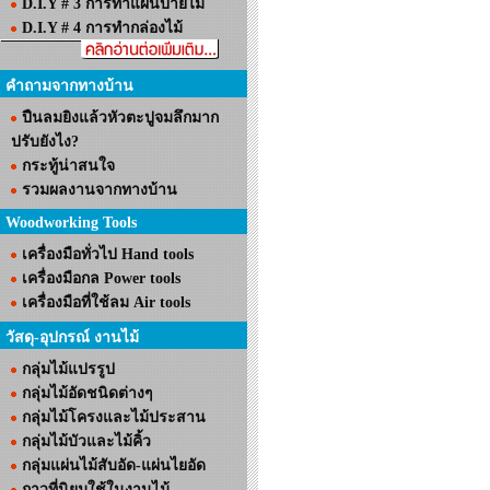
D.I.Y # 3 การทำแผ่นป้ายไม้
D.I.Y # 4 การทำกล่องไม้
คำถามจากทางบ้าน
ปืนลมยิงแล้วหัวตะปูจมลึกมาก
ปรับยังไง?
กระทู้น่าสนใจ
รวมผลงานจากทางบ้าน
Woodworking Tools
เครื่องมือทั่วไป Hand tools
เครื่องมือกล Power tools
เครื่องมือที่ใช้ลม Air tools
วัสดุ-อุปกรณ์ งานไม้
กลุ่มไม้แปรรูป
กลุ่มไม้อัดชนิดต่างๆ
กลุ่มไม้โครงและไม้ประสาน
กลุ่มไม้บัวและไม้คิ้ว
กลุ่มแผ่นไม้สับอัด-แผ่นไยอัด
กาวที่นิยมใช้ในงานไม้