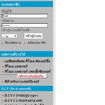
ระบบสมาชิก
ชื่อผู้ใช้ :
รหัสผ่าน :
เข้าสู่ระบบอัตโนมัติ :
ลืมรหัสผ่าน
สมัครสมาชิก
บทความสีงานไม้
แม่สีผสมพิเศษ ทีโอเอ คัลเลอร์อิ้ง
ทีโอเอ แลคเกอร์
ทีโอเอ แลคเกอร์ แซนดิ้งซิลเลอร์
สีสำหรับงานเฟอร์นิเจอร์
D.I.Y (Do it yourself)
D.I.Y # 1กรอบรูป type c
D.I.Y # 2 กรงกระต่าย rb01