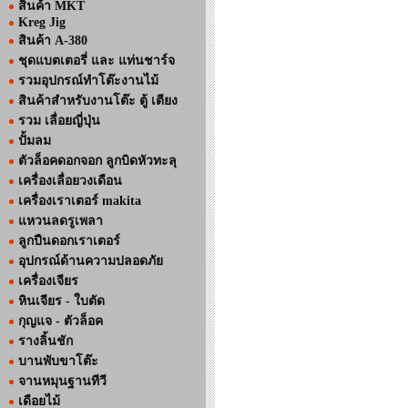
สินค้า MKT
Kreg Jig
สินค้า A-380
ชุดแบตเตอรี่ และ แท่นชาร์จ
รวมอุปกรณ์ทำโต๊ะงานไม้
สินค้าสำหรับงานโต๊ะ ตู้ เตียง
รวม เลื่อยญี่ปุ่น
ปั้มลม
ตัวล็อคดอกจอก ลูกบิดหัวทะลุ
เครื่องเลื่อยวงเดือน
เครื่องเราเตอร์ makita
แหวนลดรูเพลา
ลูกปืนดอกเราเตอร์
อุปกรณ์ด้านความปลอดภัย
เครื่องเจียร
หินเจียร - ใบตัด
กุญแจ - ตัวล็อค
รางลิ้นชัก
บานพับขาโต๊ะ
จานหมุนฐานทีวี
เดือยไม้