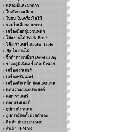
แคลมป์และปากกา
ใบเลื่อยวงเดือน
ใบกบ ใบเครื่องไสไม้
รวมใบเลื่อยสายพาน
เครื่องมือกลุ่มงานหนัก
โต๊ะงานไม้ Work Bench
โต๊ะเราเตอร์ Router Table
Jig ในงานไม้
จิ๊กทำหางเหยี่ยว Dovetail Jig
รางอลูมิเนียม รั้วตัด-รั้วซอย
เครื่องเราเตอร์
เครื่องทริมเมอร์
เครื่องตัดเหล็ก ตัดสแตนเลส
แท่นวางอเนกประสงค์
ดอกเราเตอร์
ดอกทริมเมอร์
อุปกรณ์งานลม
อุปกรณ์ติดตั้งด้วยตัวเอง
สินค้า thaicarpenter
สินค้า JEMAR