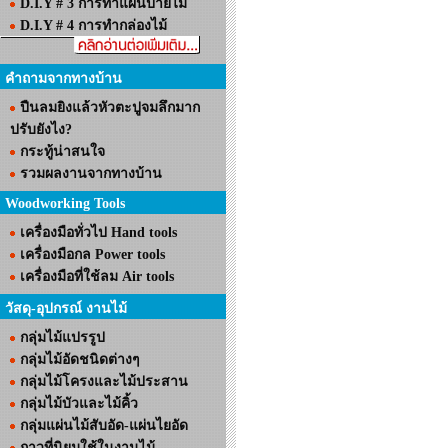
D.I.Y # 3 การทำแผ่นป้ายไม้
D.I.Y # 4 การทำกล่องไม้
คำถามจากทางบ้าน
ปืนลมยิงแล้วหัวตะปูจมลึกมาก
ปรับยังไง?
กระทู้น่าสนใจ
รวมผลงานจากทางบ้าน
Woodworking Tools
เครื่องมือทั่วไป Hand tools
เครื่องมือกล Power tools
เครื่องมือที่ใช้ลม Air tools
วัสดุ-อุปกรณ์ งานไม้
กลุ่มไม้แปรรูป
กลุ่มไม้อัดชนิดต่างๆ
กลุ่มไม้โครงและไม้ประสาน
กลุ่มไม้บัวและไม้คิ้ว
กลุ่มแผ่นไม้สับอัด-แผ่นไยอัด
กาวที่นิยมใช้ในงานไม้