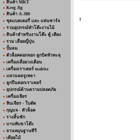
สินค้า MKT
Kreg Jig
สินค้า A-380
1
ชุดแบตเตอรี่ และ แท่นชาร์จ
รวมอุปกรณ์ทำโต๊ะงานไม้
สินค้าสำหรับงานโต๊ะ ตู้ เตียง
รวม เลื่อยญี่ปุ่น
ปั้มลม
ตัวล็อคดอกจอก ลูกบิดหัวทะลุ
เครื่องเลื่อยวงเดือน
เครื่องเราเตอร์ makita
แหวนลดรูเพลา
ลูกปืนดอกเราเตอร์
อุปกรณ์ด้านความปลอดภัย
เครื่องเจียร
หินเจียร - ใบตัด
กุญแจ - ตัวล็อค
รางลิ้นชัก
บานพับขาโต๊ะ
จานหมุนฐานทีวี
เดือยไม้