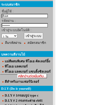
ระบบสมาชิก
ชื่อผู้ใช้ :
รหัสผ่าน :
เข้าสู่ระบบอัตโนมัติ :
ลืมรหัสผ่าน
สมัครสมาชิก
บทความสีงานไม้
แม่สีผสมพิเศษ ทีโอเอ คัลเลอร์อิ้ง
ทีโอเอ แลคเกอร์
ทีโอเอ แลคเกอร์ แซนดิ้งซิลเลอร์
สีสำหรับงานเฟอร์นิเจอร์
D.I.Y (Do it yourself)
D.I.Y # 1กรอบรูป type c
D.I.Y # 2 กรงกระต่าย rb01