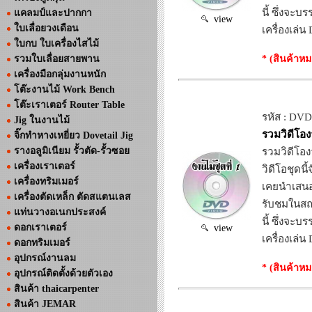
นี้ ซึ่งจะ
แคลมป์และปากกา
view
ใบเลื่อยวงเดือน
เครื่องเล่
ใบกบ ใบเครื่องไสไม้
* (สินค้าหม
รวมใบเลื่อยสายพาน
เครื่องมือกลุ่มงานหนัก
โต๊ะงานไม้ Work Bench
โต๊ะเราเตอร์ Router Table
รหัส : DV
Jig ในงานไม้
รวมวิดีโองา
จิ๊กทำหางเหยี่ยว Dovetail Jig
รางอลูมิเนียม รั้วตัด-รั้วซอย
รวมวิดีโองา
เครื่องเราเตอร์
วิดีโอชุดน
เครื่องทริมเมอร์
เคยนำเสนอ
เครื่องตัดเหล็ก ตัดสแตนเลส
รับชมในสถา
แท่นวางอเนกประสงค์
นี้ ซึ่งจะ
ดอกเราเตอร์
view
เครื่องเล่
ดอกทริมเมอร์
อุปกรณ์งานลม
* (สินค้าหม
อุปกรณ์ติดตั้งด้วยตัวเอง
สินค้า thaicarpenter
สินค้า JEMAR