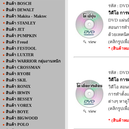
สินค้า BOSCH
รหัส : DV
สินค้า DEWALT
วิดีโอ การท
สินค้า Makita - Maktec
DVD แผ่นนี
สินค้า STANLEY
สอนการทำตั
สินค้า JET
ด้วยเทคนิค
สินค้า PUMPKIN
(คลิกรูปเพื
view
สินค้า Freud
* (สินค้าหม
สินค้า FESTOOL
สินค้า LUXTER
สินค้า WARRIOR กลุ่มงานหนัก
สินค้า CROSSMAN
รหัส : DV
สินค้า RYOBI
วิดีโอ การผ
สินค้า SKIL
สินค้า RONIX
วิดีโอ สอน
สินค้า IRWIN
การทำตั้ง
สินค้า BESSEY
ต่างๆ หาดู
สินค้า VOREX
(คลิกรูปเพื
view
สินค้า BOYE
สินค้า BIGWOOD
* (สินค้าหม
สินค้า POLO