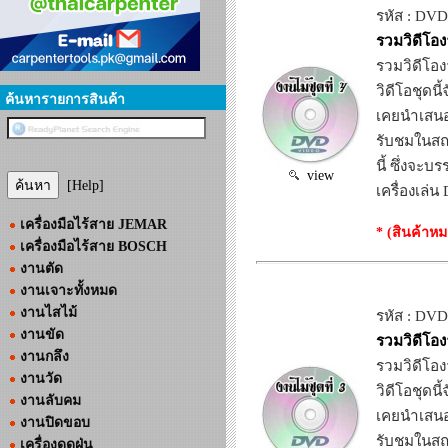
รหัส : DV
รวมวิดีโองา
รวมวิดีโองา
วิดีโอชุดน
ค้นหารายการสินค้า
เคยนำเสนอ
รับชมในสถา
นี้ ซึ่งจะ
view
[Help]
เครื่องเล่
เครื่องมือไร้สาย JEMAR
* (สินค้าหม
เครื่องมือไร้สาย BOSCH
งานตัด
งานเจาะทั้งหมด
งานไสไม้
รหัส : DV
งานขัด
รวมวิดีโองา
งานกลึง
รวมวิดีโองา
งานวัด
วิดีโอชุดน
งานลับคม
เคยนำเสนอ
งานปิดขอบ
รับชมในสถา
เครื่องดูดฝุ่น