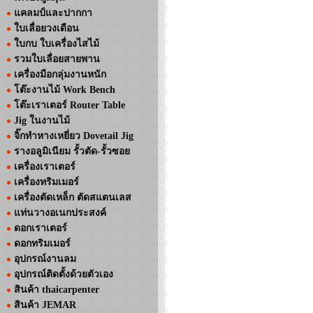
แคลมป์และปากกา
ใบเลื่อยวงเดือน
ใบกบ ใบเครื่องไสไม้
รวมใบเลื่อยสายพาน
เครื่องมือกลุ่มงานหนัก
โต๊ะงานไม้ Work Bench
โต๊ะเราเตอร์ Router Table
Jig ในงานไม้
จิ๊กทำหางเหยี่ยว Dovetail Jig
รางอลูมิเนียม รั้วตัด-รั้วซอย
เครื่องเราเตอร์
เครื่องทริมเมอร์
เครื่องตัดเหล็ก ตัดสแตนเลส
แท่นวางอเนกประสงค์
ดอกเราเตอร์
ดอกทริมเมอร์
อุปกรณ์งานลม
อุปกรณ์ติดตั้งด้วยตัวเอง
สินค้า thaicarpenter
สินค้า JEMAR