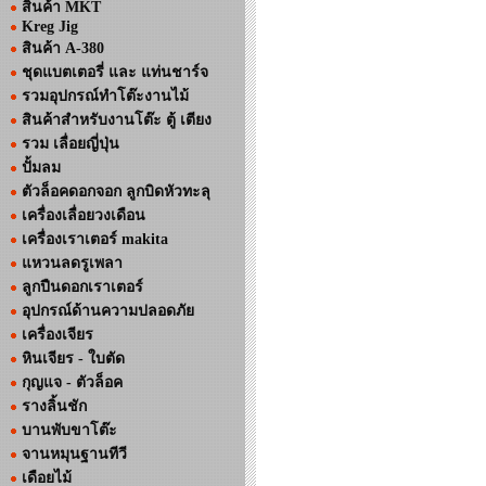
สินค้า MKT
Kreg Jig
สินค้า A-380
ชุดแบตเตอรี่ และ แท่นชาร์จ
รวมอุปกรณ์ทำโต๊ะงานไม้
สินค้าสำหรับงานโต๊ะ ตู้ เตียง
รวม เลื่อยญี่ปุ่น
ปั้มลม
ตัวล็อคดอกจอก ลูกบิดหัวทะลุ
เครื่องเลื่อยวงเดือน
เครื่องเราเตอร์ makita
แหวนลดรูเพลา
ลูกปืนดอกเราเตอร์
อุปกรณ์ด้านความปลอดภัย
เครื่องเจียร
หินเจียร - ใบตัด
กุญแจ - ตัวล็อค
รางลิ้นชัก
บานพับขาโต๊ะ
จานหมุนฐานทีวี
เดือยไม้