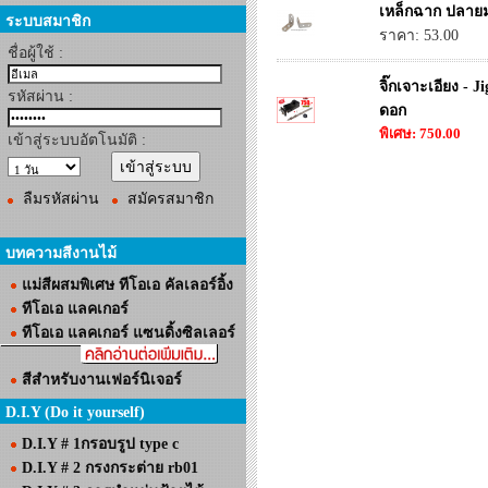
เหล็กฉาก ปลายมน
ระบบสมาชิก
ราคา: 53.00
ชื่อผู้ใช้ :
จิ๊กเจาะเอียง - J
รหัสผ่าน :
ดอก
พิเศษ: 750.00
เข้าสู่ระบบอัตโนมัติ :
ลืมรหัสผ่าน
สมัครสมาชิก
บทความสีงานไม้
แม่สีผสมพิเศษ ทีโอเอ คัลเลอร์อิ้ง
ทีโอเอ แลคเกอร์
ทีโอเอ แลคเกอร์ แซนดิ้งซิลเลอร์
สีสำหรับงานเฟอร์นิเจอร์
D.I.Y (Do it yourself)
D.I.Y # 1กรอบรูป type c
D.I.Y # 2 กรงกระต่าย rb01