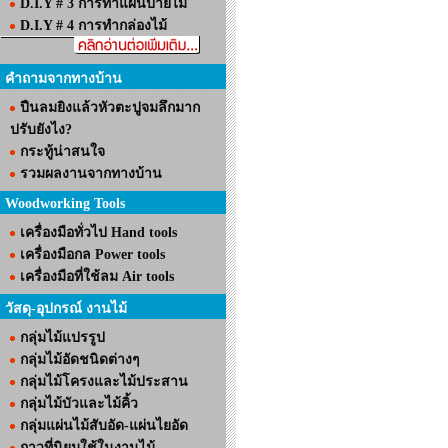
D.I.Y # 3 การทำแผ่นป้ายไม้
D.I.Y # 4 การทำกล่องไม้
คำถามจากทางบ้าน
ปืนลมยิงแล้วหัวตะปูจมลึกมาก
ปรับยังไง?
กระทู้น่าสนใจ
รวมผลงานจากทางบ้าน
Woodworking Tools
เครื่องมือทั่วไป Hand tools
เครื่องมือกล Power tools
เครื่องมือที่ใช้ลม Air tools
วัสดุ-อุปกรณ์ งานไม้
กลุ่มไม้แปรรูป
กลุ่มไม้อัดชนิดต่างๆ
กลุ่มไม้โครงและไม้ประสาน
กลุ่มไม้บัวและไม้คิ้ว
กลุ่มแผ่นไม้สับอัด-แผ่นไยอัด
กาวที่นิยมใช้ในงานไม้