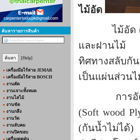
ไม้อัด
ไม้อัด
ค้นหารายการสินค้า
และฝานไม้ แ
[Help]
ทิศทางสลับกัน
เครื่องมือไร้สาย JEMAR
เป็นแผ่นส่วนไ
เครื่องมือไร้สาย BOSCH
งานตัด
งานเจาะทั้งหมด
การอั
งานไสไม้
งานขัด
(Soft wood P
งานกลึง
งานวัด
(
กันน้ำไม่ได้
)
งานลับคม
งานปิดขอบ
เครื่องดูดฝุ่น