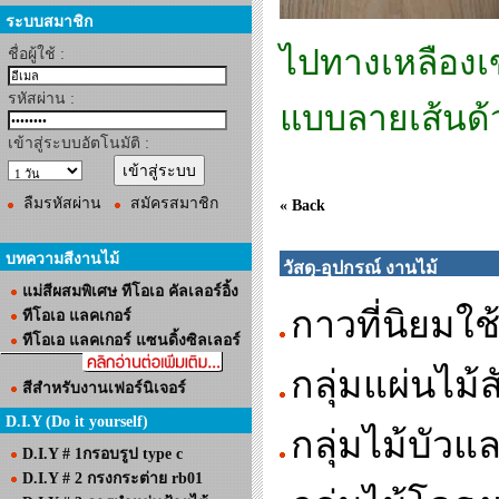
ระบบสมาชิก
ไปทางเหลืองเ
ชื่อผู้ใช้ :
รหัสผ่าน :
แบบลายเส้นด้
เข้าสู่ระบบอัตโนมัติ :
ลืมรหัสผ่าน
สมัครสมาชิก
« Back
บทความสีงานไม้
วัสดุ-อุปกรณ์ งานไม้
แม่สีผสมพิเศษ ทีโอเอ คัลเลอร์อิ้ง
กาวที่นิยมใช
ทีโอเอ แลคเกอร์
ทีโอเอ แลคเกอร์ แซนดิ้งซิลเลอร์
กลุ่มแผ่นไม้
สีสำหรับงานเฟอร์นิเจอร์
D.I.Y (Do it yourself)
กลุ่มไม้บัวแล
D.I.Y # 1กรอบรูป type c
D.I.Y # 2 กรงกระต่าย rb01