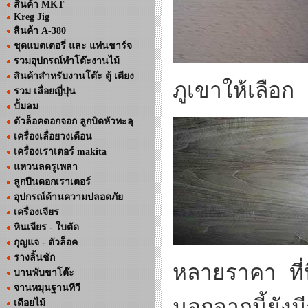
สินค้า MKT
Kreg Jig
สินค้า A-380
ชุดแบตเตอรี่ และ แท่นชาร์จ
รวมอุปกรณ์ทำโต๊ะงานไม้
สินค้าสำหรับงานโต๊ะ ตู้ เตียง
ภูเขาให้เลือก
รวม เลื่อยญี่ปุ่น
ปั้มลม
ตัวล็อคดอกจอก ลูกบิดหัวทะลุ
เครื่องเลื่อยวงเดือน
เครื่องเราเตอร์ makita
แหวนลดรูเพลา
ลูกปืนดอกเราเตอร์
อุปกรณ์ด้านความปลอดภัย
เครื่องเจียร
หินเจียร - ใบตัด
กุญแจ - ตัวล็อค
รางลิ้นชัก
หลายราคา ที่
บานพับขาโต๊ะ
จานหมุนฐานทีวี
นอกจากนี้ยังมี
เดือยไม้