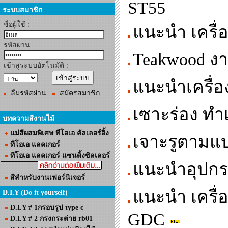
ST55
ระบบสมาชิก
ชื่อผู้ใช้ :
แนะนำ เครื่อ
รหัสผ่าน :
Teakwood งา
เข้าสู่ระบบอัตโนมัติ :
แนะนำเครื่อง
ลืมรหัสผ่าน
สมัครสมาชิก
เซาะร่อง ทำเ
บทความสีงานไม้
แม่สีผสมพิเศษ ทีโอเอ คัลเลอร์อิ้ง
เจาะรูตามแ
ทีโอเอ แลคเกอร์
ทีโอเอ แลคเกอร์ แซนดิ้งซิลเลอร์
แนะนำอุปกรณ
สีสำหรับงานเฟอร์นิเจอร์
แนะนำ เครื่
D.I.Y (Do it yourself)
D.I.Y # 1กรอบรูป type c
GDC
D.I.Y # 2 กรงกระต่าย rb01