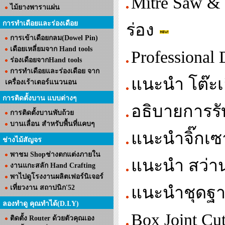
Mitre Saw & 
ไม้ยางพาราแผ่น
การทำเดือยและร่องเดือย
ร่อง
การเข้าเดือยกลม(Dowel Pin)
เดือยเหลี่ยมจาก Hand tools
Professional
ร่องเดือยจากHand tools
การทำเดือยและร่องเดือย จาก
แนะนำ โต๊ะเ
เครื่องเร้าเตอร์แนวนอน
การติดตั้งบาน แบบต่างๆ
อธิบายการรั
การติดตั้งบานพับถ้วย
บานเลื่อน สำหรับพื้นที่แคบๆ
แนะนำจิ๊กเซา
ช่างไม้สัญจร
พาชม Shopช่างตกแต่งภายใน
แนะนำ สว่าน
งานแกะสลัก Hand Crafting
พาไปดูโรงงานผลิตเฟอร์นิเจอร์
แนะนำชุดฐาน
เที่ยวงาน สถาปนิก'52
ลองทำดู คุณทำได้(D.I.Y)
Box Joint Cu
ติดตั้ง Router ด้วยตัวคุณเอง