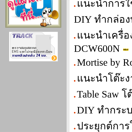
แนะนำการใช้
DIY ทำกล่องท
แนะนำเครื่อ
DCW600N
Mortise by R
แนะนำโต๊ะงา
Table Saw โต
DIY ทำกระบ
ประยุกต์การ