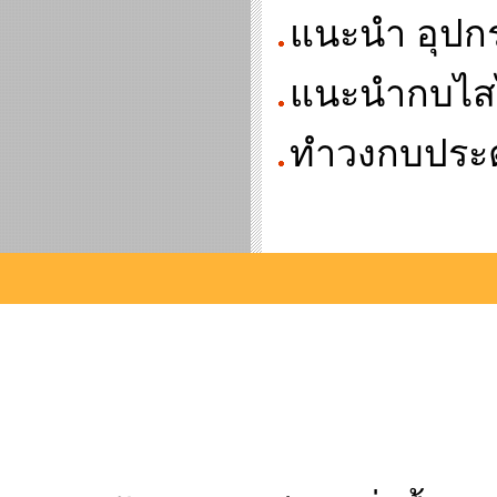
แนะนำ อุปกรณ
แนะนำกบไสไม
ทำวงกบประตู