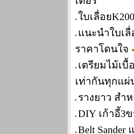
เตอร์
ใบเลื่อยK20
แนะนำใบเลื่
ราคาโดนใจ
เตรียมไม้เบ
เท่ากันทุกแผ่
รางยาว สำหร
DIY เก้าอี้3
Belt Sander