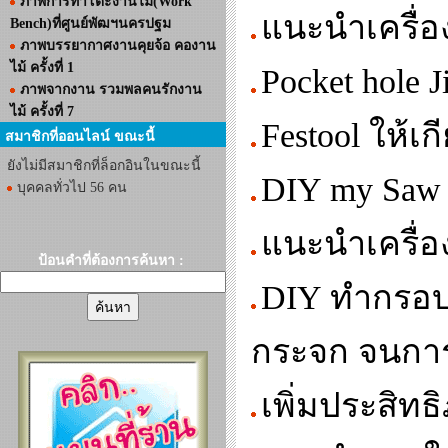
ภาพการทำโต๊ะงานไม้(Work
แนะนำเครื่
Bench)ที่ศูนย์พัฒฯนครปฐม
ภาพบรรยากาศงานคุยจ้อ คองาน
ไม้ ครั้งที่ 1
Pocket hole 
ภาพจากงาน รวมพลคนรักงาน
ไม้ ครั้งที่ 7
Festool ให้เ
สมาชิกที่ออนไลน์ ขณะนี้
ยังไม่มีสมาชิกที่ล็อกอินในขณะนี้
DIY my Saw 
บุคคลทั่วไป 56 คน
แนะนำเครื่อ
ป้อนคำที่ต้องการค้นหา :
DIY ทำกรอบรู
กระจก จนการต
เพิ่มประสิทธิ