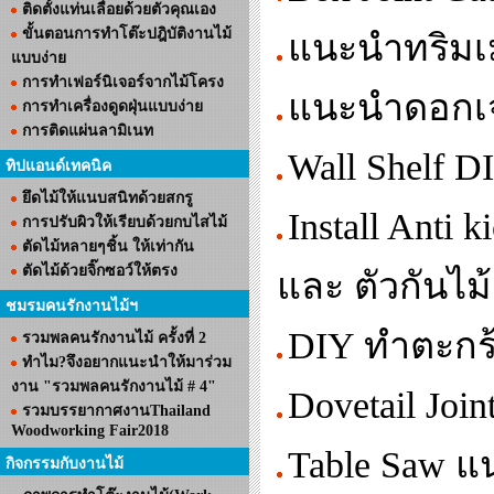
ติดตั้งแท่นเลื่อยด้วยตัวคุณเอง
ขั้นตอนการทำโต๊ะปฎิบัติงานไม้
แนะนำทริมเ
แบบง่าย
การทำเฟอร์นิเจอร์จากไม้โครง
แนะนำดอกเจ
การทำเครื่องดูดฝุ่นแบบง่าย
การติดแผ่นลามิเนท
Wall Shelf D
ทิปแอนด์เทคนิค
ยึดไม้ให้แนบสนิทด้วยสกรู
Install Anti
การปรับผิวให้เรียบด้วยกบไสไม้
ตัดไม้หลายๆชิ้น ให้เท่ากัน
ตัดไม้ด้วยจิ๊กซอว์ให้ตรง
และ ตัวกันไม้
ชมรมคนรักงานไม้ฯ
DIY ทำตะกร
รวมพลคนรักงานไม้ ครั้งที่ 2
ทำไม?จึงอยากแนะนำให้มาร่วม
งาน "รวมพลคนรักงานไม้ # 4"
Dovetail Joi
รวมบรรยากาศงานThailand
Woodworking Fair2018
Table Saw แ
กิจกรรมกับงานไม้