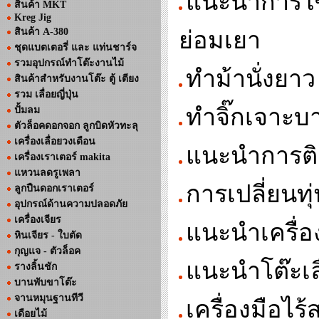
แนะนำการใช้ง
สินค้า MKT
Kreg Jig
สินค้า A-380
ย่อมเยา
ชุดแบตเตอรี่ และ แท่นชาร์จ
รวมอุปกรณ์ทำโต๊ะงานไม้
ทำม้านั่งยาว
สินค้าสำหรับงานโต๊ะ ตู้ เตียง
รวม เลื่อยญี่ปุ่น
ทำจิ๊กเจาะบา
ปั้มลม
ตัวล็อคดอกจอก ลูกบิดหัวทะลุ
เครื่องเลื่อยวงเดือน
แนะนำการติด
เครื่องเราเตอร์ makita
แหวนลดรูเพลา
การเปลี่ยนทุ่
ลูกปืนดอกเราเตอร์
อุปกรณ์ด้านความปลอดภัย
เครื่องเจียร
แนะนำเครื่อ
หินเจียร - ใบตัด
กุญแจ - ตัวล็อค
แนะนำโต๊ะเล
รางลิ้นชัก
บานพับขาโต๊ะ
จานหมุนฐานทีวี
เครื่องมือไ
เดือยไม้