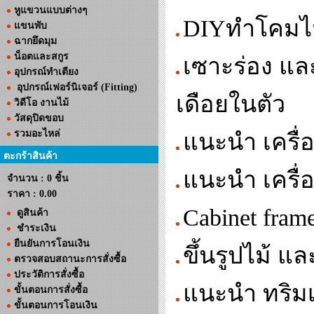
หูแขวนแบบต่างๆ
DIYทำโคมไฟญ
แขนพับ
ฉากยึดมุม
น็อตและสกูร
เซาะร่อง แล
อุปกรณ์ทำเตียง
อุปกรณ์เฟอร์นิเจอร์ (Fitting)
เดือยในตัว
วิดีโอ งานไม้
วัสดุปิดขอบ
รวมอะไหล่
แนะนำ เครื่อ
ตะกร้าสินค้า
แนะนำ เครื
จำนวน : 0 ชิ้น
ราคา :
0.00
Cabinet fra
ดูสินค้า
ชำระเงิน
ยืนยันการโอนเงิน
ขึ้นรูปไม้ แ
ตรวจสอบสถานะการสั่งซื้อ
ประวัติการสั่งซื้อ
แนะนำ ทริมเ
ขั้นตอนการสั่งซื้อ
ขั้นตอนการโอนเงิน