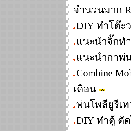
จำนวนมาก Ro
DIY ทำโต๊ะว
แนะนำจิ๊กทำ
แนะนำกาพ่นส
Combine Mobi
เดือน
พ่นโพลียูรีเ
DIY ทำตู้ ต