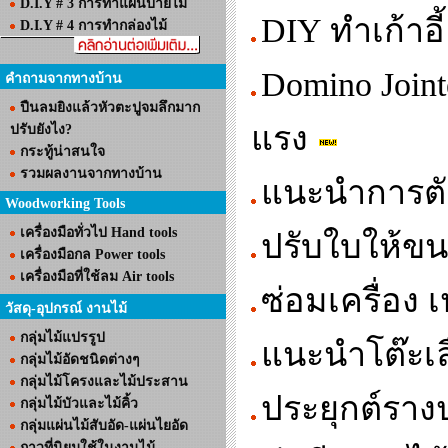
D.I.Y # 3 การทำแผ่นป้ายไม้
DIY ทำเก้าอี้
D.I.Y # 4 การทำกล่องไม้
Domino Joint
คำถามจากทางบ้าน
ปืนลมยิงแล้วหัวตะปูจมลึกมาก
แรง
ปรับยังไง?
กระทู้น่าสนใจ
รวมผลงานจากทางบ้าน
แนะนำการตั
Woodworking Tools
เครื่องมือทั่วไป Hand tools
ปรับใบให้ขนา
เครื่องมือกล Power tools
เครื่องมือที่ใช้ลม Air tools
ซ่อมเครื่อง เ
วัสดุ-อุปกรณ์ งานไม้
กลุ่มไม้แปรรูป
แนะนำโต๊ะเลื
กลุ่มไม้อัดชนิดต่างๆ
กลุ่มไม้โครงและไม้ประสาน
ประยุกต์รางป
กลุ่มไม้บัวและไม้คิ้ว
กลุ่มแผ่นไม้สับอัด-แผ่นไยอัด
กาวที่นิยมใช้ในงานไม้