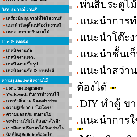
พ่นสีประตูไม้
วัสดุ-อุปกรณ์ งานสี
แนะนำการทำร
เครื่องมือ-อุปกรณ์ที่ใช้ในงานสี
แนะนำวัสดุสิ้นเปลืองในงานสี
กระดาษทรายกับงานไม้
แนะนำโต๊ะงา
Tips & เทคนิค
เทคนิคงานตัด
แนะนำชั้นเก
เทคนิคงานเจาะ
เทคนิคงานขึ้นรูป
แนะนำสว่านแ
เทคนิคงานขัด & งานทำสี
ความรู้และเทคนิคงานไม้
ต้องได้
For... the Beginners
Workbench กับการทำงานไม้
DIY ทำตู้ ขา
การทำจิ๊กปาดเอียงอย่างง่าย
ความรู้เกี่ยวกับ "ไม้โครง"
ความปลอดภัย กับงานไม้
แนะนำการใช
จะทำงานไม้เริ่มต้นอย่างไรดี?
เขาคิดหาปริมาตรไม้กันอย่างไร
บิลท์อิน(Built in)คืออะไร