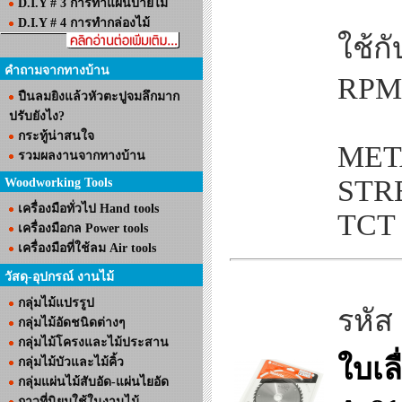
D.I.Y # 3 การทำแผ่นป้ายไม้
D.I.Y # 4 การทำกล่องไม้
ใช้กั
คำถามจากทางบ้าน
RPM
ปืนลมยิงแล้วหัวตะปูจมลึกมาก
ปรับยังไง?
กระทู้น่าสนใจ
MET
รวมผลงานจากทางบ้าน
STR
Woodworking Tools
เครื่องมือทั่วไป Hand tools
TCT
เครื่องมือกล Power tools
เครื่องมือที่ใช้ลม Air tools
วัสดุ-อุปกรณ์ งานไม้
กลุ่มไม้แปรรูป
รหัส
กลุ่มไม้อัดชนิดต่างๆ
กลุ่มไม้โครงและไม้ประสาน
ใบเล
กลุ่มไม้บัวและไม้คิ้ว
กลุ่มแผ่นไม้สับอัด-แผ่นไยอัด
กาวที่นิยมใช้ในงานไม้