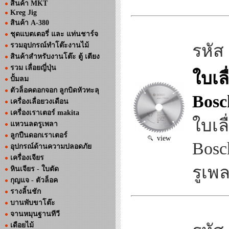
สินค้า MKT
Kreg Jig
สินค้า A-380
ชุดแบตเตอรี่ และ แท่นชาร์จ
รวมอุปกรณ์ทำโต๊ะงานไม้
รหัส
สินค้าสำหรับงานโต๊ะ ตู้ เตียง
รวม เลื่อยญี่ปุ่น
ใบเล
ปั้มลม
ตัวล็อคดอกจอก ลูกบิดหัวทะลุ
Bosc
เครื่องเลื่อยวงเดือน
เครื่องเราเตอร์ makita
ใบเล
แหวนลดรูเพลา
ลูกปืนดอกเราเตอร์
view
Bosc
อุปกรณ์ด้านความปลอดภัย
เครื่องเจียร
รูเพ
หินเจียร - ใบตัด
กุญแจ - ตัวล็อค
รางลิ้นชัก
บานพับขาโต๊ะ
จานหมุนฐานทีวี
เดือยไม้