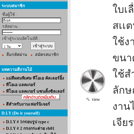
ระบบสมาชิก
ใบเล
ชื่อผู้ใช้ :
สเเต
รหัสผ่าน :
เข้าสู่ระบบอัตโนมัติ :
ใช้ง
ลืมรหัสผ่าน
สมัครสมาชิก
ขนาด
บทความสีงานไม้
ใช้ส
แม่สีผสมพิเศษ ทีโอเอ คัลเลอร์อิ้ง
ทีโอเอ แลคเกอร์
ลักษ
ทีโอเอ แลคเกอร์ แซนดิ้งซิลเลอร์
view
งานไ
สีสำหรับงานเฟอร์นิเจอร์
D.I.Y (Do it yourself)
เจียร
D.I.Y # 1กรอบรูป type c
D.I.Y # 2 กรงกระต่าย rb01