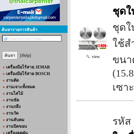
ชุดใ
ชุดใ
ค้นหารายการสินค้า
ใช้ส
[Help]
ขนาด
view
เครื่องมือไร้สาย JEMAR
(15.
เครื่องมือไร้สาย BOSCH
งานตัด
เซาะร
งานเจาะทั้งหมด
งานไสไม้
งานขัด
งานกลึง
งานวัด
รหัส
งานลับคม
งานปิดขอบ
เครื่องดูดฝุ่น