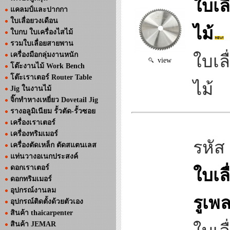
ใบเล
แคลมป์และปากกา
ใบเลื่อยวงเดือน
ไม้
ใบกบ ใบเครื่องไสไม้
รวมใบเลื่อยสายพาน
เครื่องมือกลุ่มงานหนัก
ใบเล
view
โต๊ะงานไม้ Work Bench
โต๊ะเราเตอร์ Router Table
ไม้
Jig ในงานไม้
จิ๊กทำหางเหยี่ยว Dovetail Jig
รางอลูมิเนียม รั้วตัด-รั้วซอย
เครื่องเราเตอร์
เครื่องทริมเมอร์
รหัส
เครื่องตัดเหล็ก ตัดสแตนเลส
แท่นวางอเนกประสงค์
ดอกเราเตอร์
ใบเล
ดอกทริมเมอร์
อุปกรณ์งานลม
รูเพ
อุปกรณ์ติดตั้งด้วยตัวเอง
สินค้า thaicarpenter
สินค้า JEMAR