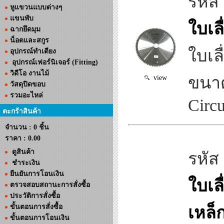
รหัส
หูแขวนแบบต่างๆ
แขนพับ
ใบเล
ฉากยึดมุม
น็อตและสกูร
ใบเล
อุปกรณ์ทำเตียง
อุปกรณ์เฟอร์นิเจอร์ (Fitting)
วิดีโอ งานไม้
ขนาด
view
วัสดุปิดขอบ
รวมอะไหล่
Circ
ตะกร้าสินค้า
จำนวน : 0 ชิ้น
ราคา :
0.00
ดูสินค้า
รหัส
ชำระเงิน
ยืนยันการโอนเงิน
ใบเล
ตรวจสอบสถานะการสั่งซื้อ
ประวัติการสั่งซื้อ
ขั้นตอนการสั่งซื้อ
เหล็
ขั้นตอนการโอนเงิน