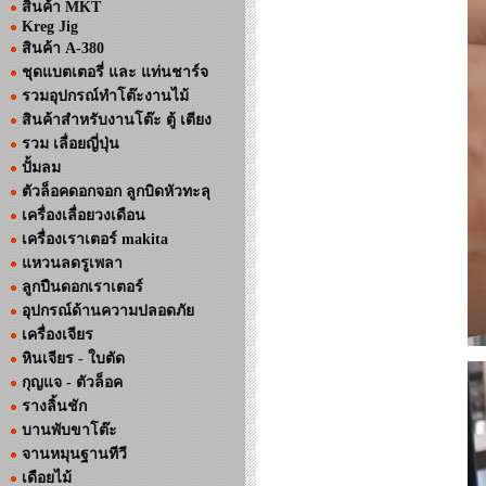
สินค้า MKT
Kreg Jig
สินค้า A-380
ชุดแบตเตอรี่ และ แท่นชาร์จ
รวมอุปกรณ์ทำโต๊ะงานไม้
สินค้าสำหรับงานโต๊ะ ตู้ เตียง
รวม เลื่อยญี่ปุ่น
ปั้มลม
ตัวล็อคดอกจอก ลูกบิดหัวทะลุ
เครื่องเลื่อยวงเดือน
เครื่องเราเตอร์ makita
แหวนลดรูเพลา
ลูกปืนดอกเราเตอร์
อุปกรณ์ด้านความปลอดภัย
เครื่องเจียร
หินเจียร - ใบตัด
กุญแจ - ตัวล็อค
รางลิ้นชัก
บานพับขาโต๊ะ
จานหมุนฐานทีวี
เดือยไม้