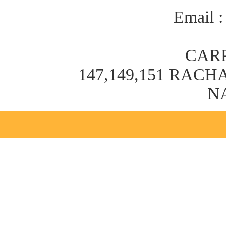
Email 
CARP
147,149,151 RA
N