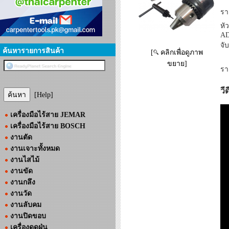
รา
หั
A
จั
ค้นหารายการสินค้า
[
คลิกเพื่อดูภาพ
ขยาย]
รา
วี
[Help]
เครื่องมือไร้สาย JEMAR
เครื่องมือไร้สาย BOSCH
งานตัด
งานเจาะทั้งหมด
งานไสไม้
งานขัด
งานกลึง
งานวัด
งานลับคม
งานปิดขอบ
เครื่องดูดฝุ่น