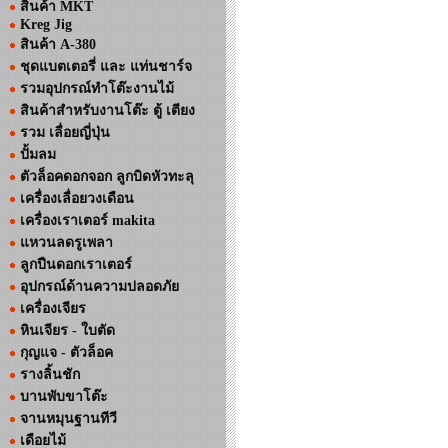
สินค้า MKT
Kreg Jig
สินค้า A-380
ชุดแบตเตอรี่ และ แท่นชาร์จ
รวมอุปกรณ์ทำโต๊ะงานไม้
สินค้าสำหรับงานโต๊ะ ตู้ เตียง
รวม เลื่อยญี่ปุ่น
ปั้มลม
ตัวล็อคดอกจอก ลูกบิดหัวทะลุ
เครื่องเลื่อยวงเดือน
เครื่องเราเตอร์ makita
แหวนลดรูเพลา
ลูกปืนดอกเราเตอร์
อุปกรณ์ด้านความปลอดภัย
เครื่องเจียร
หินเจียร - ใบตัด
กุญแจ - ตัวล็อค
รางลิ้นชัก
บานพับขาโต๊ะ
จานหมุนฐานทีวี
เดือยไม้