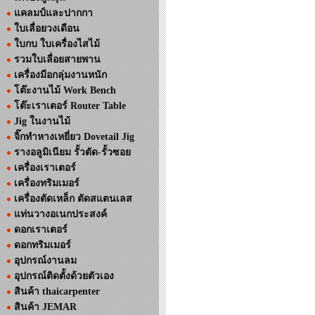
แคลมป์และปากกา
ใบเลื่อยวงเดือน
ใบกบ ใบเครื่องไสไม้
รวมใบเลื่อยสายพาน
เครื่องมือกลุ่มงานหนัก
โต๊ะงานไม้ Work Bench
โต๊ะเราเตอร์ Router Table
Jig ในงานไม้
จิ๊กทำหางเหยี่ยว Dovetail Jig
รางอลูมิเนียม รั้วตัด-รั้วซอย
เครื่องเราเตอร์
เครื่องทริมเมอร์
เครื่องตัดเหล็ก ตัดสแตนเลส
แท่นวางอเนกประสงค์
ดอกเราเตอร์
ดอกทริมเมอร์
อุปกรณ์งานลม
อุปกรณ์ติดตั้งด้วยตัวเอง
สินค้า thaicarpenter
สินค้า JEMAR