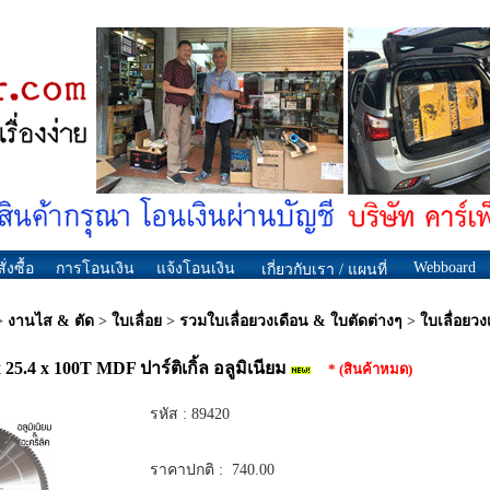
Webboard
ั่งซื้อ
การโอนเงิน
แจ้งโอนเงิน
เกี่ยวกับเรา / แผนที่
>
งานไส & ตัด
>
ใบเลื่อย
>
รวมใบเลื่อยวงเดือน & ใบตัดต่างๆ
>
ใบเลื่อยวงเ
 25.4 x 100T MDF ปาร์ติเกิ้ล อลูมิเนียม
* (สินค้าหมด)
รหัส :
89420
ราคาปกติ :
740.00