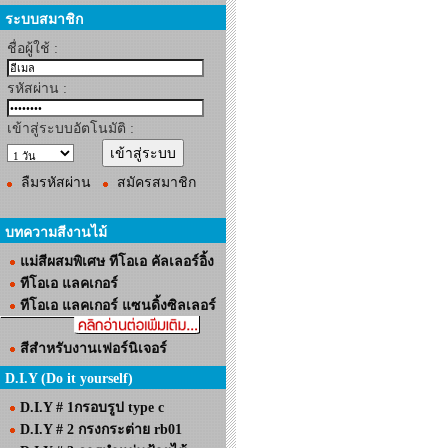
ระบบสมาชิก
ชื่อผู้ใช้ :
รหัสผ่าน :
เข้าสู่ระบบอัตโนมัติ :
ลืมรหัสผ่าน
สมัครสมาชิก
บทความสีงานไม้
แม่สีผสมพิเศษ ทีโอเอ คัลเลอร์อิ้ง
ทีโอเอ แลคเกอร์
ทีโอเอ แลคเกอร์ แซนดิ้งซิลเลอร์
สีสำหรับงานเฟอร์นิเจอร์
D.I.Y (Do it yourself)
D.I.Y # 1กรอบรูป type c
D.I.Y # 2 กรงกระต่าย rb01