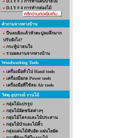
D.I.Y # 3 การทำแผ่นป้ายไม้
D.I.Y # 4 การทำกล่องไม้
คำถามจากทางบ้าน
ปืนลมยิงแล้วหัวตะปูจมลึกมาก
ปรับยังไง?
กระทู้น่าสนใจ
รวมผลงานจากทางบ้าน
Woodworking Tools
เครื่องมือทั่วไป Hand tools
เครื่องมือกล Power tools
เครื่องมือที่ใช้ลม Air tools
วัสดุ-อุปกรณ์ งานไม้
กลุ่มไม้แปรรูป
กลุ่มไม้อัดชนิดต่างๆ
กลุ่มไม้โครงและไม้ประสาน
กลุ่มไม้บัวและไม้คิ้ว
กลุ่มแผ่นไม้สับอัด-แผ่นไยอัด
กาวที่นิยมใช้ในงานไม้