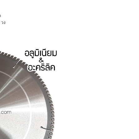
ค
 วง