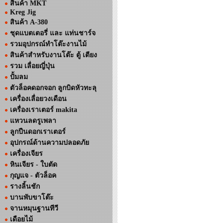
สินค้า MKT
Kreg Jig
สินค้า A-380
ชุดแบตเตอรี่ และ แท่นชาร์จ
รวมอุปกรณ์ทำโต๊ะงานไม้
สินค้าสำหรับงานโต๊ะ ตู้ เตียง
รวม เลื่อยญี่ปุ่น
ปั้มลม
ตัวล็อคดอกจอก ลูกบิดหัวทะลุ
เครื่องเลื่อยวงเดือน
เครื่องเราเตอร์ makita
แหวนลดรูเพลา
ลูกปืนดอกเราเตอร์
อุปกรณ์ด้านความปลอดภัย
เครื่องเจียร
หินเจียร - ใบตัด
กุญแจ - ตัวล็อค
รางลิ้นชัก
บานพับขาโต๊ะ
จานหมุนฐานทีวี
เดือยไม้