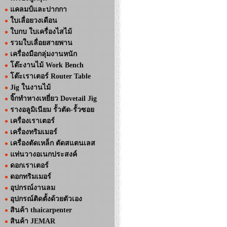
แคลมป์และปากกา
ใบเลื่อยวงเดือน
ใบกบ ใบเครื่องไสไม้
รวมใบเลื่อยสายพาน
เครื่องมือกลุ่มงานหนัก
โต๊ะงานไม้ Work Bench
โต๊ะเราเตอร์ Router Table
Jig ในงานไม้
จิ๊กทำหางเหยี่ยว Dovetail Jig
รางอลูมิเนียม รั้วตัด-รั้วซอย
เครื่องเราเตอร์
เครื่องทริมเมอร์
เครื่องตัดเหล็ก ตัดสแตนเลส
แท่นวางอเนกประสงค์
ดอกเราเตอร์
ดอกทริมเมอร์
อุปกรณ์งานลม
อุปกรณ์ติดตั้งด้วยตัวเอง
สินค้า thaicarpenter
สินค้า JEMAR