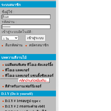
ระบบสมาชิก
ชื่อผู้ใช้ :
รหัสผ่าน :
เข้าสู่ระบบอัตโนมัติ :
ลืมรหัสผ่าน
สมัครสมาชิก
บทความสีงานไม้
แม่สีผสมพิเศษ ทีโอเอ คัลเลอร์อิ้ง
ทีโอเอ แลคเกอร์
ทีโอเอ แลคเกอร์ แซนดิ้งซิลเลอร์
สีสำหรับงานเฟอร์นิเจอร์
D.I.Y (Do it yourself)
D.I.Y # 1กรอบรูป type c
D.I.Y # 2 กรงกระต่าย rb01